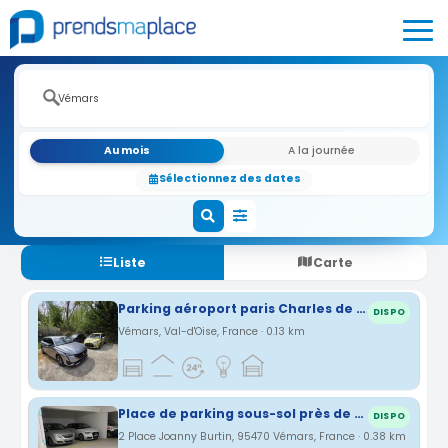
Au mois
A la journée
Sélectionnez des dates
Liste
Carte
Parking aéroport paris Charles de Gaules
DISPO
Vémars, Val-d'Oise, France · 0.13 km
Place de parking sous-sol près de l’aéroport Charles-de-Gaulle
DISPO
2 Place Joanny Burtin, 95470 Vémars, France · 0.38 km