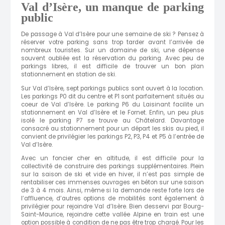
Val d’Isère, un manque de parking
public
De passage à Val d’Isère pour une semaine de ski ? Pensez à
réserver votre parking sans trop tarder avant l’arrivée de
nombreux touristes. Sur un domaine de ski, une dépense
souvent oubliée est la réservation du parking. Avec peu de
parkings libres, il est difficile de trouver un bon plan
stationnement en station de ski.
Sur Val d’Isère, sept parkings publics sont ouvert à la location.
Les parkings P0 dit du centre et P1 sont parfaitement situés au
coeur de Val d’Isère. Le parking P6 du Laisinant facilite un
stationnement en Val d’Isère et le Fornet. Enfin, un peu plus
isolé le parking P7 se trouve au Châtelard. Davantage
consacré au stationnement pour un départ les skis au pied, il
convient de privilégier les parkings P2, P3, P4 et P5 à l’entrée de
Val d’Isère.
Avec un foncier cher en altitude, il est difficile pour l
a
collectivité
de construire des parkings supplémentaires. Plein
sur la saison de ski et vide en hiver, il n’est pas simple de
rentabiliser ces immenses ouvrages en béton sur une saison
de 3 à 4 mois.
Ainsi, même si la demande reste forte lors de
l’affluence, d’autres options de mobilités sont également à
privilégier pour rejoindre Val d’Isère. Bien desservi
par Bourg-
Saint-Maurice
, rejoindre cette vallée Alpine en train est une
option possible à condition de ne pas être trop chargé. Pour les