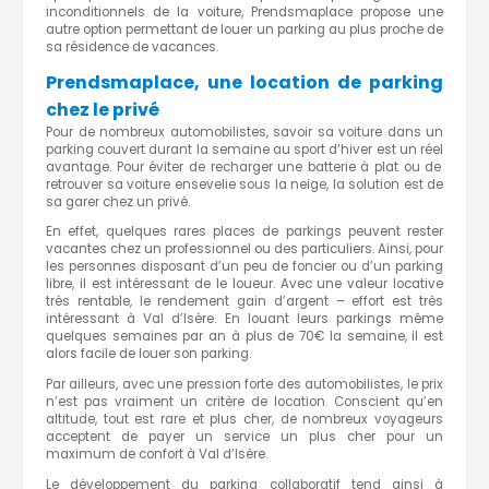
inconditionnels de la voiture, Prendsmaplace propose une
autre option permettant de louer un parking au plus proche de
sa résidence de vacances.
Prendsmaplace, une location de parking
chez le privé
Pour de nombreux automobilistes,
savoir sa voiture dans un
parking couvert durant la semaine au sport d’hiver est un
réel
avantage. Pour éviter de recharger une batterie à plat ou de
retrouver sa voiture ensevelie
sous la neige
, la solution est de
sa garer chez un privé.
E
n effet, quelques rares places de parkings peuvent rester
vacantes chez un professionnel ou
des
particuliers.
Ainsi, pour
les personnes disposant d’un peu de foncier ou d’un parking
libre, il est intéressant de le loueur. Avec une valeur locative
très rentable
, le rendement gain d’argent – effort est très
intéressant à Val d’Isère. En louant leurs parkings même
quelques semaines par an à plus de 70€ la semaine, il est
alors
facile de louer son p
a
rking.
Par ailleurs
, avec une pression forte des automobilistes, le prix
n’est pas vraiment un critère de location. Conscient qu’en
altitude, tout est rare et plus cher, de nombreux voyageurs
acceptent de payer un service
un
plus cher
pour un
maximum de confort
à Val d’Isère.
Le développement du parking collaboratif tend ainsi à