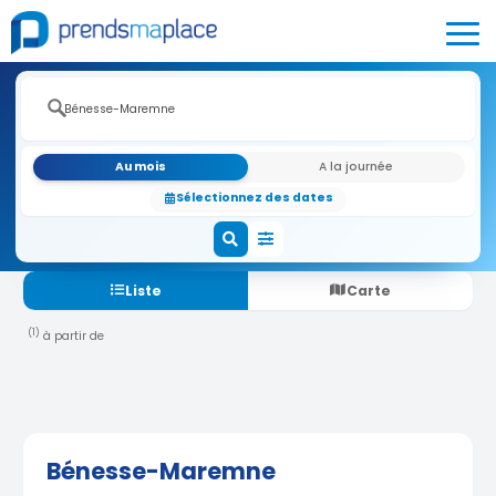
Au mois
A la journée
Sélectionnez des dates
Liste
Carte
(1)
à partir de
Bénesse-Maremne