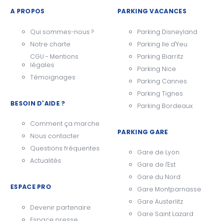
A PROPOS
PARKING VACANCES
Qui sommes-nous ?
Parking Disneyland
Notre charte
Parking Ile d'Yeu
CGU - Mentions
Parking Biarritz
légales
Parking Nice
Témoignages
Parking Cannes
Parking Tignes
BESOIN D'AIDE ?
Parking Bordeaux
Comment ça marche
PARKING GARE
Nous contacter
Questions fréquentes
Gare de Lyon
Actualités
Gare de l'Est
Gare du Nord
ESPACE PRO
Gare Montparnasse
Gare Austerlitz
Devenir partenaire
Gare Saint Lazard
Espace presse