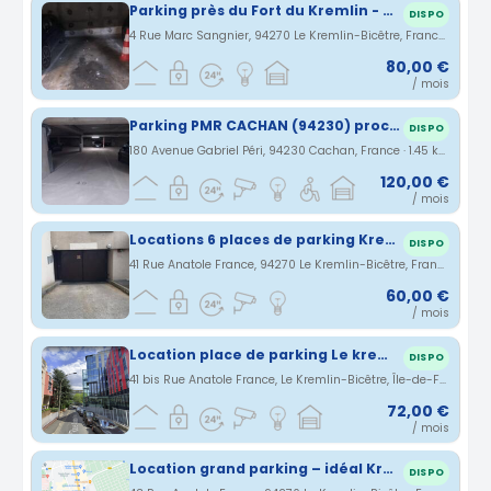
Parking près du Fort du Kremlin - Bicêtre
DISPO
4 Rue Marc Sangnier, 94270 Le Kremlin-Bicêtre, France · 1.31 km
80,00 €
/ mois
Parking PMR CACHAN (94230) proche A6-A10-A86-Paris-Orly-Rungis-gare de Lyon (ligne 14 à 600 mètres 4 stations)
DISPO
180 Avenue Gabriel Péri, 94230 Cachan, France · 1.45 km
120,00 €
/ mois
Locations 6 places de parking Kremlin Bicêtre
DISPO
41 Rue Anatole France, 94270 Le Kremlin-Bicêtre, France · 1.61 km
60,00 €
/ mois
Location place de parking Le kremlin Bicêtre
DISPO
41 bis Rue Anatole France, Le Kremlin-Bicêtre, Île-de-France, France · 1.62 km
72,00 €
/ mois
Location grand parking – idéal Kremlin-Bicêtre
DISPO