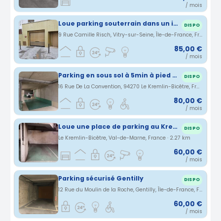
/ mois
Loue parking souterrain dans un immeuble récent datant d'octobre 2015.
DISPO
9 Rue Camille Risch, Vitry-sur-Seine, Île-de-France, France · 2.19 km
85,00 €
/ mois
Parking en sous sol à 5min à pied du métro Krémlin Bicêtre
DISPO
16 Rue De La Convention, 94270 Le Kremlin-Bicêtre, France · 2.24 km
80,00 €
/ mois
Loue une place de parking au Kremlin Bicetre (94) -
DISPO
Le Kremlin-Bicêtre, Val-de-Marne, France · 2.27 km
60,00 €
/ mois
Parking sécurisé Gentilly
DISPO
12 Rue du Moulin de la Roche, Gentilly, Île-de-France, France · 2.29 km
60,00 €
/ mois