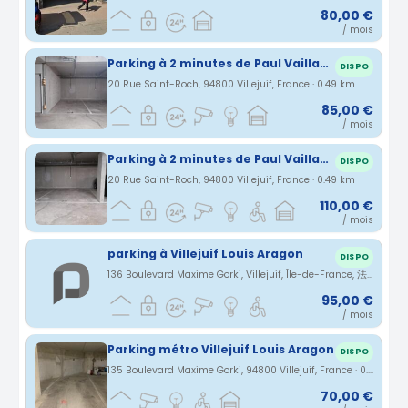
80,00 €
/ mois
Parking à 2 minutes de Paul Vaillant Couturier (ligne 7)
DISPO
20 Rue Saint-Roch, 94800 Villejuif, France · 0.49 km
85,00 €
/ mois
Parking à 2 minutes de Paul Vaillant Couturier (ligne 7)
DISPO
20 Rue Saint-Roch, 94800 Villejuif, France · 0.49 km
110,00 €
/ mois
parking à Villejuif Louis Aragon
DISPO
136 Boulevard Maxime Gorki, Villejuif, Île-de-France, 法国 · 0.56 km
95,00 €
/ mois
Parking métro Villejuif Louis Aragon
DISPO
135 Boulevard Maxime Gorki, 94800 Villejuif, France · 0.58 km
70,00 €