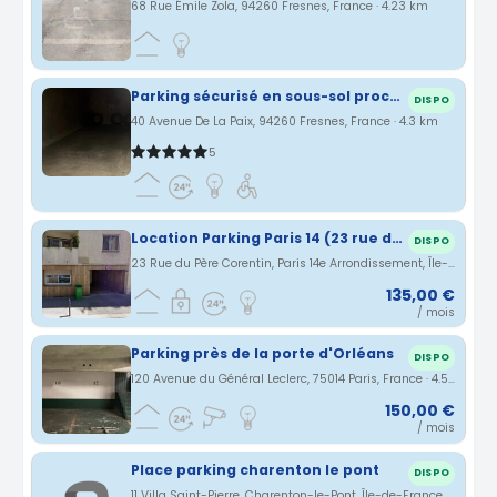
68 Rue Émile Zola, 94260 Fresnes, France · 4.23 km
Parking sécurisé en sous-sol proche Aeroport Orly + Navette gratuite
DISPO
40 Avenue De La Paix, 94260 Fresnes, France · 4.3 km
5
Location Parking Paris 14 (23 rue du Pere Corentin)
DISPO
23 Rue du Père Corentin, Paris 14e Arrondissement, Île-de-France, France · 4.38 km
135,00 €
/ mois
Parking près de la porte d'Orléans
DISPO
120 Avenue du Général Leclerc, 75014 Paris, France · 4.5 km
150,00 €
/ mois
Place parking charenton le pont
DISPO
11 Villa Saint-Pierre, Charenton-le-Pont, Île-de-France, France · 4.65 km