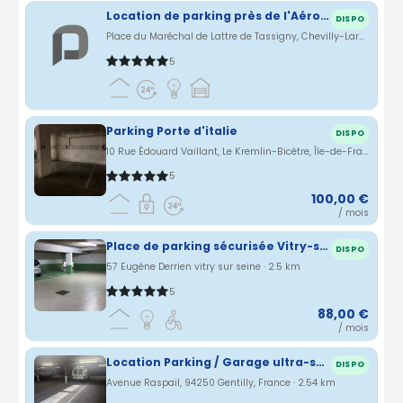
Location de parking près de l'Aéroport d'Orly (chevilly-Larue)
DISPO
Place du Maréchal de Lattre de Tassigny, Chevilly-Larue, Île-de-France, France · 2.32 km
5
Parking Porte d'italie
DISPO
10 Rue Édouard Vaillant, Le Kremlin-Bicêtre, Île-de-France, France · 2.45 km
5
100,00 €
/ mois
Place de parking sécurisée Vitry-sur-Seine en sous-sol rue Eugène Derrien, quartier Moulin Vert (94)
DISPO
57 Eugène Derrien vitry sur seine · 2.5 km
5
88,00 €
/ mois
Location Parking / Garage ultra-sécurisé - Gentilly (Proche M14 / RER B)
DISPO
Avenue Raspail, 94250 Gentilly, France · 2.54 km