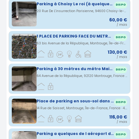
Parking à Choisy Le roi (à quelques minutes de la gare)
DISPO
20 Rue De L'insurrection Parisienne, 94600 Choisy-le-Roi, France · 4.06 km
60,00 €
/ mois
1 PLACE DE PARKING FACE DU METRO DE MONTROUGE
DISPO
63 bis Avenue de la République, Montrouge, Île-de-France, France · 4.17 km
130,00 €
/ mois
Parking à 30 mètres du métro Mairie de Montrouge Ligne 4
DISPO
64 Avenue de la République, 92120 Montrouge, France · 4.19 km
Place de parking en sous-sol dans une résidence privée sécurisée
DISPO
14 Rue de Saisset, Montrouge, Île-de-France, France · 4.23 km
116,00 €
/ mois
Parking a quelques de l aéroport d orly
DISPO