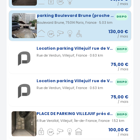
/ mois
parking Boulevard Brune (proche TRAM T3, arrêt DIDOT)
DISPO
Boulevard Brune, 75014 Paris, France · 5.03 km
130,00 €
/ mois
Location parking Villejuif rue de Verdun (94)
DISPO
Rue de Verdun, Villejuif, France · 0.63 km
75,00 €
/ mois
Location parking Villejuif rue de Verdun (94)
DISPO
Rue de Verdun, Villejuif, France · 0.63 km
75,00 €
/ mois
PLACE DE PARKING VILLEJUIF prés de porte d’Italie
DISPO
4 Rue Verollot, Villejuif, Île-de-France, France · 1.52 km
100,00 €
/ mois