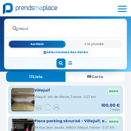
Au mois
A la journée
Sélectionnez des dates
Liste
Carte
Villejuif
DISPO
Villejuif, Val-de-Marne, France · 0.27 km
100,00 €
/ mois
Place parking sécurisé - Villejuif, arrêt métro : entre Louis Aragon et Paul vaillant couturier
DISPO
84 Rue Jean Jaurès, 94800 Villejuif, France · 0.37 km