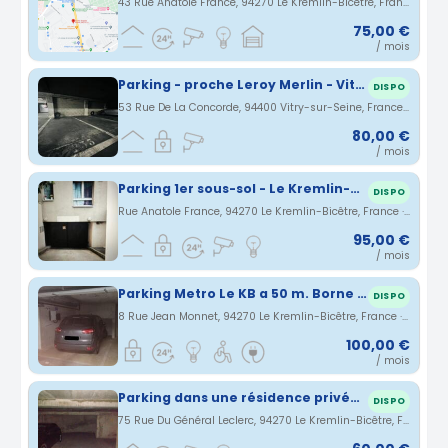
43 Rue Anatole France, 94270 Le Kremlin-Bicêtre, France · 1.62 km
75,00 €
/ mois
Parking - proche Leroy Merlin - Vitry
DISPO
53 Rue De La Concorde, 94400 Vitry-sur-Seine, France · 1.71 km
80,00 €
/ mois
Parking 1er sous-sol - Le Kremlin-Bicêtre/Villejuif
DISPO
Rue Anatole France, 94270 Le Kremlin-Bicêtre, France · 1.72 km
95,00 €
/ mois
Parking Metro Le KB a 50 m. Borne éléctrique additionnelle
DISPO
8 Rue Jean Monnet, 94270 Le Kremlin-Bicêtre, France · 1.84 km
100,00 €
/ mois
Parking dans une résidence privée Kremlin Bicêtre pour voiture et 2 roues
DISPO
75 Rue Du Général Leclerc, 94270 Le Kremlin-Bicêtre, France · 2.01 km