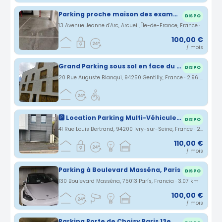
Parking proche maison des examens
DISPO
13 Avenue Jeanne d'Arc, Arcueil, Île-de-France, France · 2.91 km
100,00 €
/ mois
Grand Parking sous sol en face du RER B -Gentilly
DISPO
20 Rue Auguste Blanqui, 94250 Gentilly, France · 2.96 km
🅿️ Location Parking Multi-Véhicules - Ivry-sur-Seine (94200) proche Paris 13eme Porte d’Italie
DISPO
41 Rue Louis Bertrand, 94200 Ivry-sur-Seine, France · 2.97 km
110,00 €
/ mois
Parking à Boulevard Masséna, Paris
DISPO
130 Boulevard Masséna, 75013 París, Francia · 3.07 km
100,00 €
/ mois
Parking Porte de Choisy Paris 13e