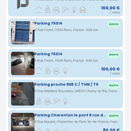
100,00 €
/ mois
Parking 75014
DISPO
6 Rue Friant, 75014 Paris, France · 4.66 km
Parking 75014
DISPO
6 Rue Friant, 75014 Paris, France · 4.66 km
100,00 €
/ mois
Parking proche RER C / TVM / T9
DISPO
9 Rue Waldeck Rousseau, 94600 Choisy-le-Roi, France · 4.88 km
Parking Charenton le pont 8 rue de Nocard 94220 80€ voiture moto 50€
DISPO
8 Rue Nocard, Charenton-le-Pont, Île-de-France, France · 4.93 km
80,00 €