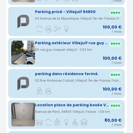
/ mois
Parking privé - Villejuif 94800
DISPO
54 Avenue de la République, Villejuif, Île-de-France, France · 0.6 km
100,00 €
/ mois
Parking extérieur Villejuif rue guy moquet (94)
DISPO
56 rue guy moquet villejuif · 0.62 km
100,00 €
/ mois
parking dans résidence fermé.
DISPO
52 Rue Ambroise Croizat, Villejuif, Île-de-France, France · 1.05 km
100,00 €
/ mois
Location place de parking boxée Villejuif
DISPO
Avenue de Paris, 94800 Villejuif, France · 1.09 km
80,00 €
/ mois