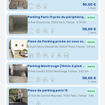
90,00 €
/ mois
Parking Paris 13 près du périphérique des stations Olympiades et Bibliothèque François Mitterrand
DISPO
19 Rue Ponscarme, 75013 Paris, France · 3.78 km
110,00 €
/ mois
Place de Parking privée en sous sol à louer proche aéroport orly 5 minutes
DISPO
9 Rue Chèvre D'autreville, 94320 Thiais, France · 3.8 km
Parking Montrouge (10min à pied porte d'orléans)
DISPO
61 Rue Carvès, 92120 Montrouge, France · 3.82 km
110,00 €
/ mois
Place de parking paris 13
DISPO
27 Rue De L'amiral Mouchez, 75013 Paris, France · 3.85 km