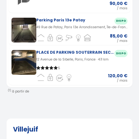
90,00 €
/ mois
Parking Paris 13e Patay
DISPO
49 Rue de Patay, Paris 13e Arrondissement, Île-de-France, France · 3.81 km
85,00 €
/ mois
PLACE DE PARKING SOUTERRAIN SECURISE PRES PARC MONTSOURIS (75)
DISPO
12 Avenue de la Sibelle, Paris, France · 4.11 km
5
120,00 €
/ mois
(1)
à partir de
Villejuif