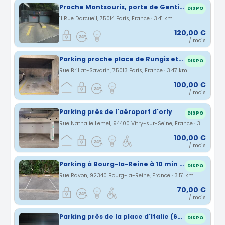
Proche Montsouris, porte de Gentilly et stade Charlety. Tram à côté
DISPO
11 Rue D'arcueil, 75014 Paris, France · 3.41 km
120,00 €
/ mois
Parking proche place de Rungis et Cité florale
DISPO
Rue Brillat-Savarin, 75013 Paris, France · 3.47 km
100,00 €
/ mois
Parking près de l'aéroport d'orly
DISPO
Rue Nathalie Lemel, 94400 Vitry-sur-Seine, France · 3.5 km
100,00 €
/ mois
Parking à Bourg-la-Reine à 10 min de la gare RER
DISPO
Rue Ravon, 92340 Bourg-la-Reine, France · 3.51 km
70,00 €
/ mois
Parking près de la place d'Italie (66 avenue d'Ivry) en sous-terrain
DISPO