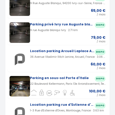
9 Rue Auguste Blanqui, 94200 Ivry-sur-Seine, France · 2.71 km
65,00 €
/ mois
Parking privé Ivry rue Auguste blanqui (94)
DISPO
9 rue Auguste blanqui Ivry · 2.71 km
79,00 €
/ mois
Location parking Arcueil Laplace Avenue Vladimir Ilitch Lenine (94)
DISPO
36 Avenue Vladimir Ilitch Lenine, Arcueil, France · 3.06 km
60,00 €
/ mois
Parking en sous-sol Porte d'Italie
DISPO
22 Boulevard Kellermann, Paris 13e Arrondissement, Île-de-France, France · 3.13 km
100,00 €
/ mois
Location parking rue d'Estienne d'Orves à Montrouge (92)
DISPO
1-3 Rue d'Estienne d'Orves, Montrouge, France · 3.63 km