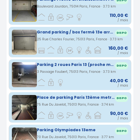
DISPO
Boulevard Jourdan, 75014 Paris, France · 3.73 km
110,00 €
/ mois
Grand parking / box fermé 13e arrondissement
DISPO
25 Rue Charles Fourier, 75013 Paris, France · 3.73 km
160,00 €
/ mois
Parking 2 roues Paris 13 (proche métro Tolbiac)
DISPO
3 Passage Foubert, 75013 Paris, France · 3.73 km
40,00 €
/ mois
Place de parking Paris 13ème metro Olympiades - 11m²
DISPO
75 Rue Du Javelot, 75013 Paris, France · 3.74 km
90,00 €
/ mois
Parking Olympiades 13eme
DISPO
70 Rue Du Javelot, 75013 Paris, France · 3.77 km