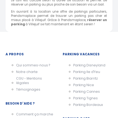
Le tarif est calculé selon la durée de location et permet de
réserver un parking au plus proche de son besoin via un bail.
En ouvrant à la location une offre de parkings particuliers,
Prendsmaplace permet de trouver un parking pas cher et
mieux placé à Villejuif. Grâce à Prendsmaplace,
réserver un
parking
à Villejuif se fait maintenant en étant serein !
A PROPOS
PARKING VACANCES
Qui sommes-nous ?
Parking Disneyland
Notre charte
Parking Ile d'Yeu
CGU - Mentions
Parking Biarritz
légales
Parking Nice
Témoignages
Parking Cannes
Parking Tignes
BESOIN D'AIDE ?
Parking Bordeaux
Comment ça marche