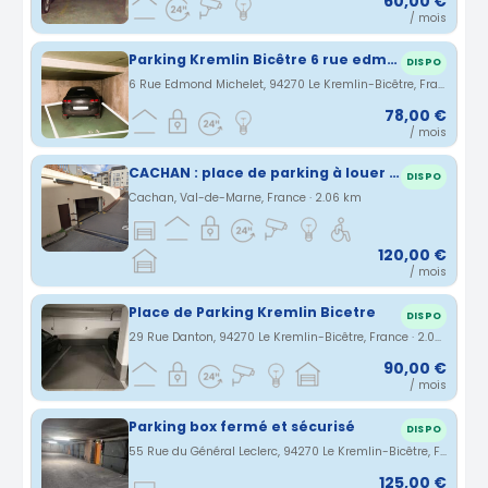
60,00 €
/ mois
Parking Kremlin Bicêtre 6 rue edmond michelet
DISPO
6 Rue Edmond Michelet, 94270 Le Kremlin-Bicêtre, France · 2.05 km
78,00 €
/ mois
CACHAN : place de parking à louer (centre-ville)
DISPO
Cachan, Val-de-Marne, France · 2.06 km
120,00 €
/ mois
Place de Parking Kremlin Bicetre
DISPO
29 Rue Danton, 94270 Le Kremlin-Bicêtre, France · 2.08 km
90,00 €
/ mois
Parking box fermé et sécurisé
DISPO
55 Rue du Général Leclerc, 94270 Le Kremlin-Bicêtre, France · 2.14 km
125,00 €