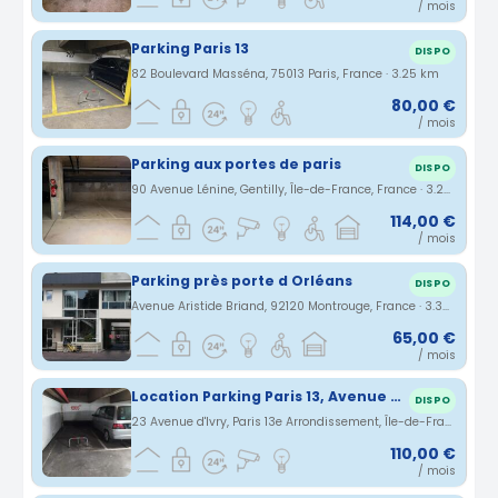
/ mois
Parking Paris 13
DISPO
82 Boulevard Masséna, 75013 Paris, France · 3.25 km
80,00 €
/ mois
Parking aux portes de paris
DISPO
90 Avenue Lénine, Gentilly, Île-de-France, France · 3.27 km
114,00 €
/ mois
Parking près porte d Orléans
DISPO
Avenue Aristide Briand, 92120 Montrouge, France · 3.32 km
65,00 €
/ mois
Location Parking Paris 13, Avenue d'Ivry - 4ème sous-sol - Place 1205 Bis
DISPO
23 Avenue d'Ivry, Paris 13e Arrondissement, Île-de-France, France · 3.35 km
110,00 €
/ mois