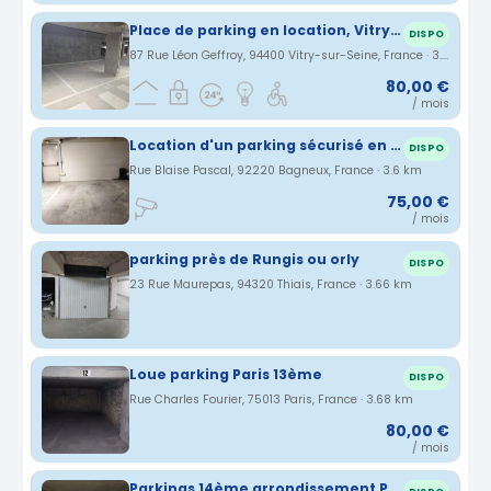
Place de parking en location, Vitry-sur-Seine
DISPO
87 Rue Léon Geffroy, 94400 Vitry-sur-Seine, France · 3.59 km
80,00 €
/ mois
Location d'un parking sécurisé en s/s sol
DISPO
Rue Blaise Pascal, 92220 Bagneux, France · 3.6 km
75,00 €
/ mois
parking près de Rungis ou orly
DISPO
23 Rue Maurepas, 94320 Thiais, France · 3.66 km
Loue parking Paris 13ème
DISPO
Rue Charles Fourier, 75013 Paris, France · 3.68 km
80,00 €
/ mois
Parkings 14ème arrondissement Paris