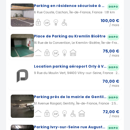
Parking en résidence sécurisée à Cachan
DISPO
6 Rue Couste, Cachan, Île-de-France, France · 1.81 km
100,00 €
/ mois
Place de Parking au Kremlin Bicêtre
DISPO
16 Rue de la Convention, Le Kremlin-Bicêtre, Île-de-France, France · 2.23 km
75,00 €
/ mois
Location parking aéroport Orly à Vitry-sur-seine (94)
DISPO
9 Rue du Moulin Vert, 94400 Vitry-sur-Seine, France · 2.26 km
70,00 €
/ mois
Parking près de la mairie de Gentilly
DISPO
51 Avenue Raspail, Gentilly, Île-de-France, France · 2.58 km
72,00 €
/ mois
Parking Ivry-sur-Seine rue Auguste Blanqui (94)
DISPO