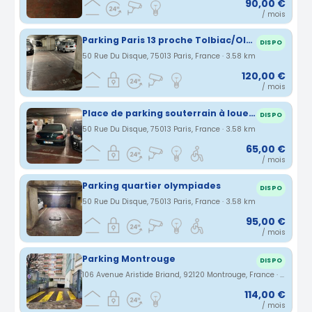
90,00 €
/ mois
Parking Paris 13 proche Tolbiac/Olympiades
DISPO
50 Rue Du Disque, 75013 Paris, France · 3.58 km
120,00 €
/ mois
Place de parking souterrain à louer, située au 50 rue du Disque, sous la Tour Helsinki dans le 13ème arrondissement de Paris
DISPO
50 Rue Du Disque, 75013 Paris, France · 3.58 km
65,00 €
/ mois
Parking quartier olympiades
DISPO
50 Rue Du Disque, 75013 Paris, France · 3.58 km
95,00 €
/ mois
Parking Montrouge
DISPO
106 Avenue Aristide Briand, 92120 Montrouge, France · 3.59 km
114,00 €
/ mois