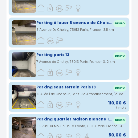
Parking à louer 5 avenue de Choisy- Paris
DISPO
5 Avenue De Choisy, 75013 Paris, France · 3.11 km
Parking paris 13
DISPO
7 Avenue de Choisy, 75013 Paris, France · 3.12 km
Parking sous terrain Paris 13
DISPO
10 Allée Éric Chabeur, Paris 13e Arrondissement, Île-de-France, France · 3.16 km
110,00 €
/ mois
Parking quartier Maison blanche 13eme
DISPO
66 Rue Du Moulin De La Pointe, 75013 Paris, France · 3.22 km
80,00 €