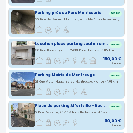
Parking près du Parc Montsouris
DISPO
32 Rue de l'Amiral Mouchez, Paris 14e Arrondissement, Île-de-France, France · 3.85 km
Location place parking souterrain à Paris 13ème
DISPO
36 Rue Boussingault, 75013 Paris, France · 3.85 km
150,00 €
/ mois
Parking Mairie de Montrouge
DISPO
21 Rue Victor Hugo, 92120 Montrouge, France · 4.01 km
Place de parking Alfortville - Rue de Seine
DISPO
2 Rue De Seine, 94140 Alfortville, France · 4.05 km
90,00 €
/ mois