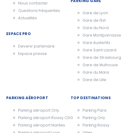
PARKING GARE
Nous contacter
Questions fréquentes
Gare de Lyon
Actualités
Gare de l'Est
Gare du Nord
ESPACE PRO
Gare Montparnasse
Gare Austerlitz
Devenir partenaire
Gare Saint Lazard
Espace presse
Gare de Strasbourg
Gare de Mulhouse
Gare du Mans
Gare de Lille
PARKING AÉROPORT
TOP DESTINATIONS
Parking aéroport Orly
Parking Paris
Parking aéroport Roissy CDG
Parking Orly
Parking aéroport Nantes
Parking Roissy
Parking aéroport Lyon
Villes