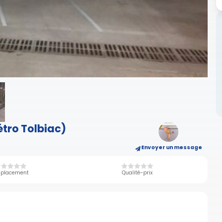
étro Tolbiac)
Envoyer un message
placement
Qualité-prix