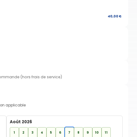
40,00 €
commande (hors frais de service)
on applicable
Août 2026
1
2
3
4
5
6
7
8
9
10
11