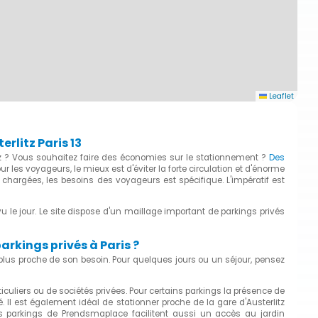
Leaflet
rlitz Paris 13
tz ? Vous souhaitez faire des économies sur le stationnement ?
Des
our les voyageurs, le mieux est d'éviter la forte circulation et d'énorme
 chargées, les besoins des voyageurs est spécifique. L'impératif est
 le jour. Le site dispose d'un maillage important de parkings privés
parkings privés à Paris ?
u plus proche de son besoin. Pour quelques jours ou un séjour, pensez
culiers ou de sociétés privées. Pour certains parkings la présence de
 Il est également idéal de stationner proche de la gare d'Austerlitz
 les parkings de Prendsmaplace facilitent aussi un accès au jardin