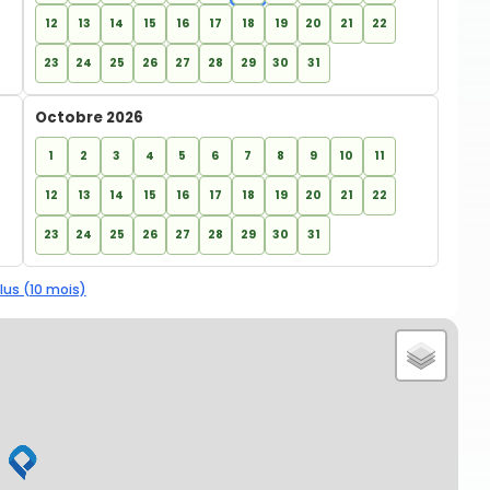
12
13
14
15
16
17
18
19
20
21
22
23
24
25
26
27
28
29
30
31
Octobre 2026
1
2
3
4
5
6
7
8
9
10
11
12
13
14
15
16
17
18
19
20
21
22
23
24
25
26
27
28
29
30
31
lus (10 mois)