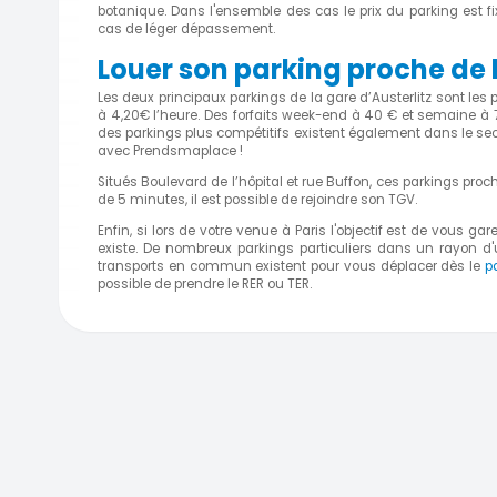
botanique. Dans l'ensemble des cas le prix du parking est f
cas de léger dépassement.
Louer son parking proche de l
Les deux principaux parkings de la gare d’Austerlitz sont les 
à 4,20€ l’heure. Des forfaits week-end à 40 € et semaine à 
des parkings plus compétitifs existent également dans le sec
avec Prendsmaplace !
Situés Boulevard de l’hôpital et rue Buffon, ces parkings proc
de 5 minutes, il est possible de rejoindre son TGV.
Enfin, si lors de votre venue à Paris l'objectif est de vous gar
existe. De nombreux parkings particuliers dans un rayon d'un
transports en commun existent pour vous déplacer dès le
p
possible de prendre le RER ou TER.