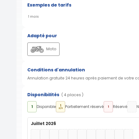
Exemples de tarifs
1 mois
Adapté pour
Moto
Conditions d'annulation
Annulation gratuite 24 heures après paiement de votre 
Disponibilités
( 4 places )
1
1
Disponible
Partiellement réservé
Réservé
N
1
2/3
Juillet 2026