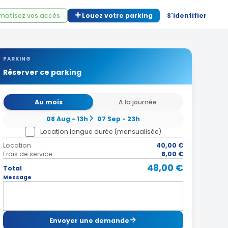
matisez vos accès
Louez votre parking
S'identifier
PARKING
Réserver ce parking
Au mois
A la journée
08 Aug - 13h
07 Sep - 23h
Location longue durée (mensualisée)
Location
40,00 €
Frais de service
8,00 €
48,00 €
Total
Message
Envoyer une demande