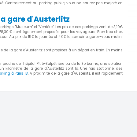
ixé. Contrairement au parking public, vous ne saurez pas majoré en
a gare d'Austerlitz
parkings "Museum" et "Verrière". Les prix de ces parkings vont de 3,10€
78,30 € sont également proposés pour les voyageurs. Bien trop cher,
teur. Au prix de 15€ la journée et 40€ la semaine, garez-vous malin
he de la gare d'Austerlitz sont propices à un départ en train. En moins
er proche de l'hôpital Pitié-Salpêtrière ou de la Sorbonne, une solution
 kilomètre de la gare d'Austerlitz sont là. Une fois stationné, des
arking à Paris 13
. A proximité de la gare d'Austerlitz, il est rapidement