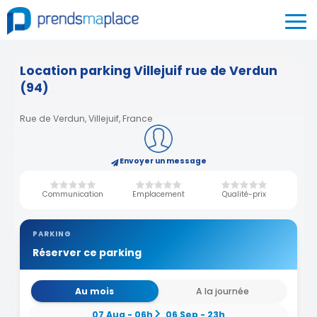
Location parking Villejuif rue de Verdun
(94)
Rue de Verdun, Villejuif, France
Envoyer un message
Communication
Emplacement
Qualité-prix
PARKING
Réserver ce parking
Au mois
A la journée
07 Aug - 06h
06 Sep - 23h