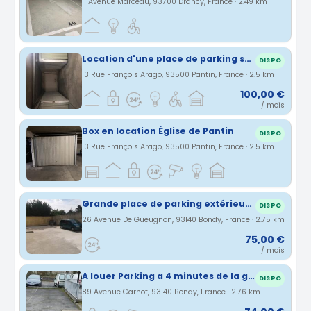
11 Avenue Marceau, 93700 Drancy, France · 2.49 km
Location d'une place de parking sécurisée à Pantin
DISPO
13 Rue François Arago, 93500 Pantin, France · 2.5 km
100,00 €
/ mois
Box en location Église de Pantin
DISPO
13 Rue François Arago, 93500 Pantin, France · 2.5 km
Grande place de parking extérieur garde et a louer . BONDY
DISPO
26 Avenue De Gueugnon, 93140 Bondy, France · 2.75 km
75,00 €
/ mois
A louer Parking a 4 minutes de la gare de Bondy
DISPO
89 Avenue Carnot, 93140 Bondy, France · 2.76 km