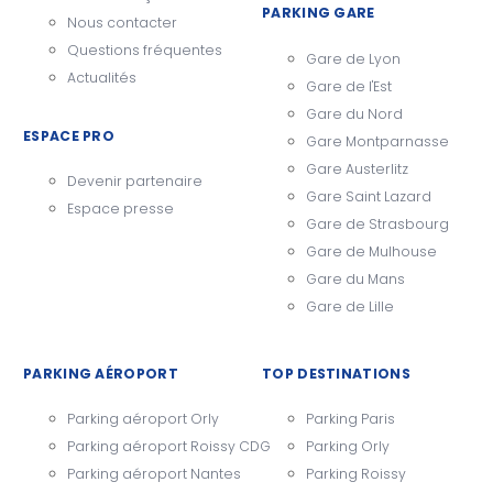
PARKING GARE
Nous contacter
Questions fréquentes
Gare de Lyon
Actualités
Gare de l'Est
Gare du Nord
ESPACE PRO
Gare Montparnasse
Gare Austerlitz
Devenir partenaire
Gare Saint Lazard
Espace presse
Gare de Strasbourg
Gare de Mulhouse
Gare du Mans
Gare de Lille
PARKING AÉROPORT
TOP DESTINATIONS
Parking aéroport Orly
Parking Paris
Parking aéroport Roissy CDG
Parking Orly
Parking aéroport Nantes
Parking Roissy