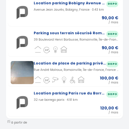
Location parking Bobigny Avenue Jean Jaurès (93)
DISPO
Avenue Jean Jaurès, Bobigny, France · 0.43 km
90,00 €
/ mois
Parking sous terrain sécurisé Romainville - Carnot
DISPO
39 Boulevard Henri Barbusse, Romainville, Île-de-France, France · 2.71 km
90,00 €
/ mois
Location de place de parking privé sécurisé
DISPO
Rue André Malraux, Romainville, Île-de-France, France · 2.96 km
100,00 €
/ mois
Location parking Paris rue du Borrégo (75)
DISPO
32 rue borrego paris · 4.91 km
120,00 €
/ mois
(1)
à partir de