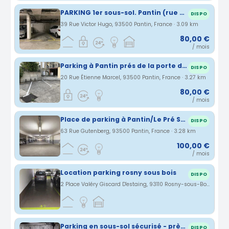
PARKING 1er sous-sol. Pantin (rue Victor Hugo entre Eglise et Mairie)
DISPO
39 Rue Victor Hugo, 93500 Pantin, France · 3.09 km
80,00 €
/ mois
Parking à Pantin prés de la porte de Pantin Métro Hoche à 5 mns à pied de Paris , 1 minute de la piste cyclable Canal de l'Ourcq proche métro, tramway et gare RER et bus
DISPO
20 Rue Étienne Marcel, 93500 Pantin, France · 3.27 km
80,00 €
/ mois
Place de parking à Pantin/Le Pré Saint-Gervais
DISPO
63 Rue Gutenberg, 93500 Pantin, France · 3.28 km
100,00 €
/ mois
Location parking rosny sous bois
DISPO
2 Place Valéry Giscard D'estaing, 93110 Rosny-sous-Bois, France · 3.3 km
Parking en sous-sol sécurisé - près de la gare du Bourget
DISPO