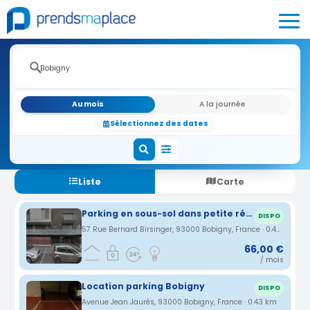
Au mois
A la journée
Sélectionnez des dates
Liste
Carte
Parking en sous-sol dans petite résidence sécurisée
DISPO
57 Rue Bernard Birsinger, 93000 Bobigny, France · 0.42 km
66,00 €
/ mois
Location parking Bobigny
DISPO
Avenue Jean Jaurès, 93000 Bobigny, France · 0.43 km