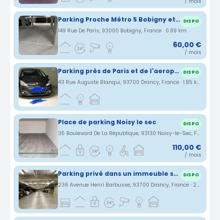
/ mois
Parking Proche Métro 5 Bobigny et RER E Noisy-le-Sec
DISPO
149 Rue De Paris, 93000 Bobigny, France · 0.89 km
60,00 €
/ mois
Parking près de Paris et de l'aeroport Charles de Gaule
DISPO
43 Rue Auguste Blanqui, 93700 Drancy, France · 1.85 km
Place de parking Noisy le sec
DISPO
35 Boulevard De La République, 93130 Noisy-le-Sec, France · 1.86 km
110,00 €
/ mois
Parking privé dans un immeuble sécurisé 6 minutes de la gare de Drancy
DISPO
236 Avenue Henri Barbusse, 93700 Drancy, France · 2.17 km