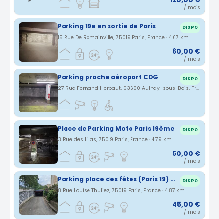
120,00 €
/ mois
Parking 19e en sortie de Paris
DISPO
15 Rue De Romainville, 75019 Paris, France · 4.67 km
60,00 €
/ mois
Parking proche aéroport CDG
DISPO
27 Rue Fernand Herbaut, 93600 Aulnay-sous-Bois, France · 4.72 km
Place de Parking Moto Paris 19ème
DISPO
3 Rue des Lilas, 75019 Paris, France · 4.79 km
50,00 €
/ mois
Parking place des fêtes (Paris 19) moto scooter 2 roues
DISPO
8 Rue Louise Thuliez, 75019 Paris, France · 4.87 km
45,00 €
/ mois