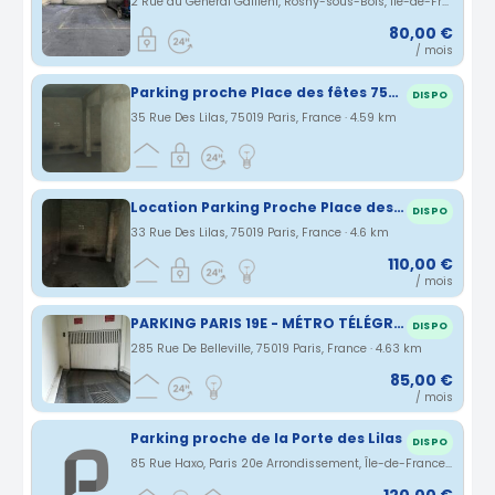
2 Rue du Général Gallieni, Rosny-sous-Bois, Île-de-France, France · 4.49 km
80,00 €
/ mois
Parking proche Place des fêtes 75019
DISPO
35 Rue Des Lilas, 75019 Paris, France · 4.59 km
Location Parking Proche Place des Fêtes 75019
DISPO
33 Rue Des Lilas, 75019 Paris, France · 4.6 km
110,00 €
/ mois
PARKING PARIS 19E - MÉTRO TÉLÉGRAPHE - RUE DE BELLEVILLE
DISPO
285 Rue De Belleville, 75019 Paris, France · 4.63 km
85,00 €
/ mois
Parking proche de la Porte des Lilas
DISPO
85 Rue Haxo, Paris 20e Arrondissement, Île-de-France, France · 4.67 km