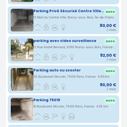
Parking Privé Sécurisé Centre Ville Rosny sous bois
DISPO
12 Mail du Centre Ville, Rosny-sous-Bois, Île-de-France, France · 4.27 km
80,00 €
/ mois
parking avec video surveillance
DISPO
12 Rue André Bernard, 93110 Rosny-sous-Bois, France · 4.29 km
92,00 €
/ mois
Parking auto ou scooter
DISPO
35 Boulevard Sérurier, 75019 Paris, France · 4.34 km
90,00 €
/ mois
Parking 75019
DISPO
41 Boulevard Sérurier, 75019 Paris, France · 4.35 km