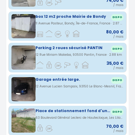
74,00 €
/ mois
box 12 m2 proche Mairie de Bondy
DISPO
11 Avenue Pasteur, Bondy, Île-de-France, France · 2.87 km
80,00 €
/ mois
Parking 2 roues sécurisé PANTIN
DISPO
12 Rue Miriam Makeba, 93500 Pantin, France · 2.88 km
35,00 €
/ mois
Garage entrée large.
DISPO
12 Avenue Lucien Sampaix, 93150 Le Blanc-Mesnil, France · 3.02 km
Place de stationnement fond d'un cour
DISPO
63 Boulevard Général Leclerc de Hautecloque, Les Lilas, Île-de-France, France · 3.08 km
70,00 €
/ mois