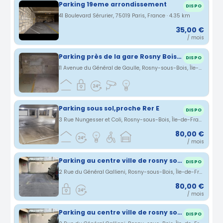
Parking 19eme arrondissement
DISPO
41 Boulevard Sérurier, 75019 Paris, France · 4.35 km
35,00 €
/ mois
Parking près de la gare Rosny Bois perrier côté centre-ville
DISPO
11 Avenue du Général de Gaulle, Rosny-sous-Bois, Île-de-France, France · 4.37 km
Parking sous sol,proche Rer E
DISPO
3 Rue Nungesser et Coli, Rosny-sous-Bois, Île-de-France, France · 4.44 km
80,00 €
/ mois
Parking au centre ville de rosny sous bois près de Leclerc et de la Gare de Rosny sous bois
DISPO
2 Rue du Général Gallieni, Rosny-sous-Bois, Île-de-France, France · 4.49 km
80,00 €
/ mois
Parking au centre ville de rosny sous bois près de Leclerc et de la Gare de Rosny sous bois
DISPO