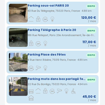
Parking sous-sol PARIS 20
DISPO
43 Rue Du Télégraphe, 75020 Paris, France · 4.88 km
120,00 €
/ mois
Parking Télégraphe à Paris 20
DISPO
186 Rue Pelleport, Paris 20e Arrondissement, Île-de-France, France · 4.89 km
117,00 €
/ mois
Parking Place des Fêtes
DISPO
9 Rue Henri Ribière, 75019 Paris, France · 4.89 km
Parking moto dans box partagé fermé
DISPO
22 Rue Du Borrégo, 75020 Paris, France · 4.94 km
45,00 €
/ mois