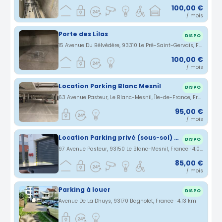
100,00 €
/ mois
Porte des Lilas
DISPO
15 Avenue Du Bélvédère, 93310 Le Pré-Saint-Gervais, France · 3.83 km
100,00 €
/ mois
Location Parking Blanc Mesnil
DISPO
63 Avenue Pasteur, Le Blanc-Mesnil, Île-de-France, France · 4 km
95,00 €
/ mois
Location Parking privé (sous-sol) Le Blanc-Mesnil 93150
DISPO
97 Avenue Pasteur, 93150 Le Blanc-Mesnil, France · 4.08 km
85,00 €
/ mois
Parking à louer
DISPO
Avenue De La Dhuys, 93170 Bagnolet, France · 4.13 km