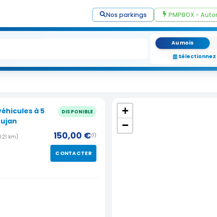
Nos parkings
PMPBOX - Auto
Au mois
Sélectionnez
+
éhicules à 5
DISPONIBLE
Gujan
−
150,00 €
(1)
0.21 km)
CONTACTER