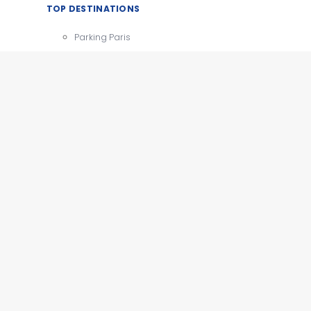
TOP DESTINATIONS
Parking Paris
CDG
Parking Orly
Parking Roissy
Villes
Aéroports
e
Gares
Tourisme
x
e