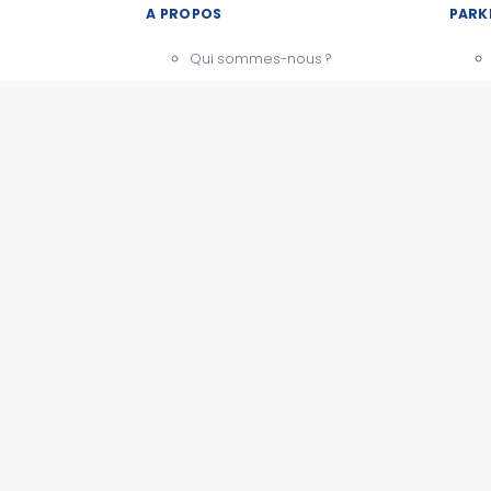
A PROPOS
PARK
Qui sommes-nous ?
Notre charte
CGU - Mentions légales
Témoignages
BESOIN D'AIDE ?
Comment ça marche
Nous contacter
PARK
Questions fréquentes
Actualités
ESPACE PRO
Devenir partenaire
Espace presse