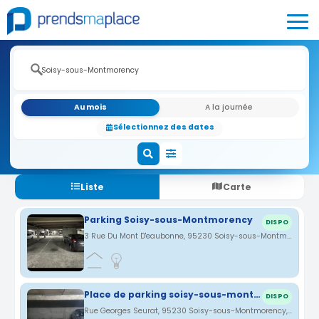
Au mois
A la journée
Sélectionnez des dates
Liste
Carte
Parking Soisy-sous-Montmorency
DISPO
3 Rue Du Mont D'eaubonne, 95230 Soisy-sous-Montmorency, France · 0.47 km
Place de parking soisy-sous-montmorency
DISPO
Rue Georges Seurat, 95230 Soisy-sous-Montmorency, France · 0.57 km