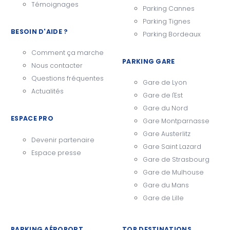
Témoignages
Parking Cannes
Parking Tignes
BESOIN D'AIDE ?
Parking Bordeaux
Comment ça marche
PARKING GARE
Nous contacter
Questions fréquentes
Gare de Lyon
Actualités
Gare de l'Est
Gare du Nord
ESPACE PRO
Gare Montparnasse
Gare Austerlitz
Devenir partenaire
Gare Saint Lazard
Espace presse
Gare de Strasbourg
Gare de Mulhouse
Gare du Mans
Gare de Lille
PARKING AÉROPORT
TOP DESTINATIONS