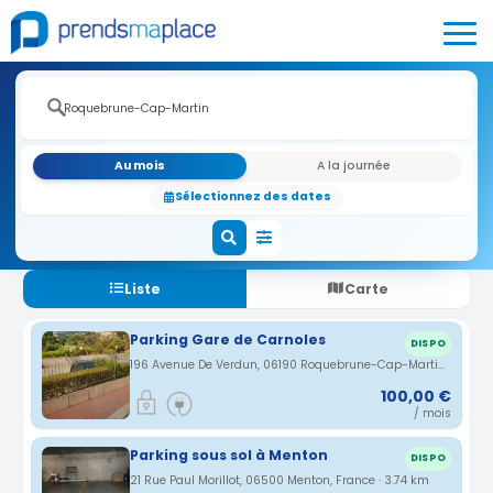
Au mois
A la journée
Sélectionnez des dates
Liste
Carte
Parking Gare de Carnoles
DISPO
196 Avenue De Verdun, 06190 Roquebrune-Cap-Martin, France · 2.87 km
100,00 €
/ mois
Parking sous sol à Menton
DISPO
21 Rue Paul Morillot, 06500 Menton, France · 3.74 km