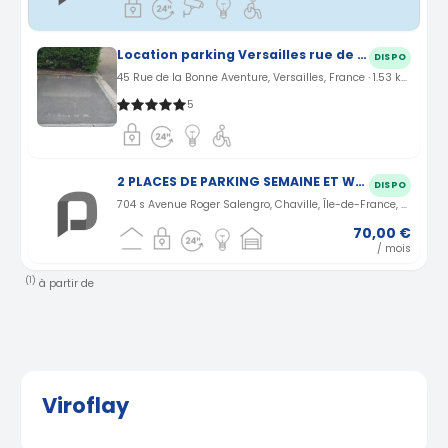
Location parking Versailles rue de la Bonne Aventure (78)
DISPO
45 Rue de la Bonne Aventure, Versailles, France · 1.53 km
5
2 PLACES DE PARKING SEMAINE ET WEEK-END à Chaville
DISPO
704 s Avenue Roger Salengro, Chaville, Île-de-France, France · 1.67 km
70,00 €
/ mois
(1)
à partir de
Viroflay