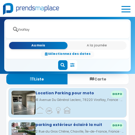
Au mois
A la journée
Sélectionnez des dates
Liste
Carte
Location Parking pour moto
DISPO
41 Avenue Du Général Leclerc, 78220 Viroflay, France · 0.3 km
parking extérieur éclairé la nuit
DISPO
2 Rue du Gros Chêne, Chaville, Île-de-France, France · 1.73 km