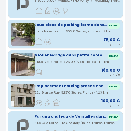
6 Square Jean Monnet, 78140 Vélizy-Villacoublay, France · 3.67 km
Loue place de parking fermé dans une résidence - 92310 Sèvres - Gare Rive Gauche
DISPO
3 Rue Ernest Renan, 92310 Sèvres, France · 3.9 km
75,00 €
/ mois
A louer Garage dans petite copropriété
DISPO
11 Rue Des Binelles, 92310 Sèvres, France · 4.14 km
180,00 €
/ mois
Emplacement Parking proche Pont de Sèvres
DISPO
22a Grande Rue, 92310 Sèvres, France · 4.23 km
100,00 €
/ mois
Parking château de Versailles dans les résidences parly2 du chesnay
DISPO
4 Square Boileau, Le Chesnay, Île-de-France, France · 4.26 km