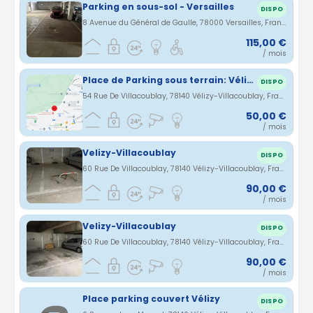
Parking en sous-sol - Versailles
DISPO
8 Avenue du Général de Gaulle, 78000 Versailles, France · 3.14 km
115,00 €
/ mois
Place de Parking sous terrain: Vélizy / Rue Grange Dame Rose
DISPO
54 Rue De Villacoublay, 78140 Vélizy-Villacoublay, France · 3.32 km
50,00 €
/ mois
Velizy-Villacoublay
DISPO
60 Rue De Villacoublay, 78140 Vélizy-Villacoublay, France · 3.35 km
90,00 €
/ mois
Velizy-Villacoublay
DISPO
60 Rue De Villacoublay, 78140 Vélizy-Villacoublay, France · 3.35 km
90,00 €
/ mois
Place parking couvert Vélizy
DISPO