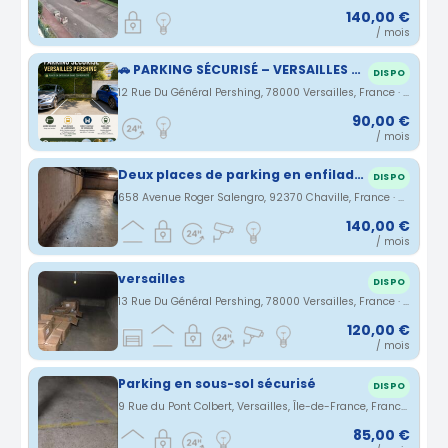
140,00 €
/ mois
🚗 PARKING SÉCURISÉ – VERSAILLES PERSHING
DISPO
12 Rue Du Général Pershing, 78000 Versailles, France · 1.88 km
90,00 €
/ mois
Deux places de parking en enfilade à Chaville
DISPO
658 Avenue Roger Salengro, 92370 Chaville, France · 2.07 km
140,00 €
/ mois
versailles
DISPO
13 Rue Du Général Pershing, 78000 Versailles, France · 2.09 km
120,00 €
/ mois
Parking en sous-sol sécurisé
DISPO
9 Rue du Pont Colbert, Versailles, Île-de-France, France · 2.28 km
85,00 €