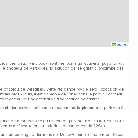
Leaflet
lics. Les deux principaux sont les parkings couverts payants dit
er le château de Versailles, la solution de se garer à proximité des
le château de Versailles. Cette résidence royale sera l’occasion de
t les beaux jours, il est agréable de flaner dans le parc du château
rtant de trouver une alternative à sa location de parking.
de stationnement aériens ou souterrains, la plupart des parkings à
 stationnement en voirie au niveau du parking “Place d’Armes” coûte
 “Avenue de Sceaux” ont un prix du stationnement de 2,2€/h.
 garer au parking du domaine de “Marie-Antoinette” au prix de 6€ par