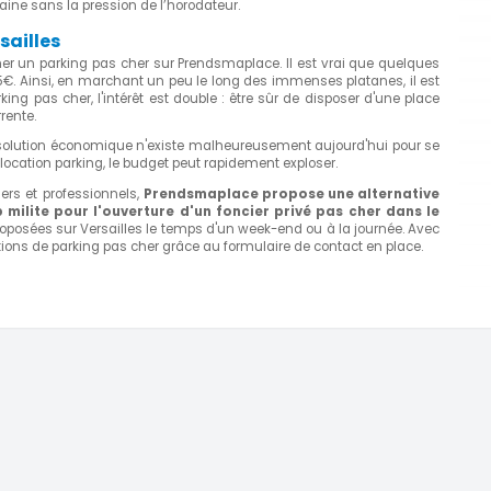
maine sans la pression de l’horodateur.
sailles
cher un parking pas cher sur Prendsmaplace. Il est vrai que quelques
5€. Ainsi, en marchant un peu le long des immenses platanes, il est
ng pas cher, l'intérêt est double : être sûr de disposer d'une place
rente.
 solution économique n'existe malheureusement aujourd'hui pour se
e location parking, le budget peut rapidement exploser.
ers et professionnels,
Prendsmaplace
propose une alternative
 milite pour l'ouverture d'un foncier privé pas cher dans le
oposées sur Versailles le temps d'un week-end ou à la journée. Avec
ations de parking pas cher grâce au formulaire de contact en place.