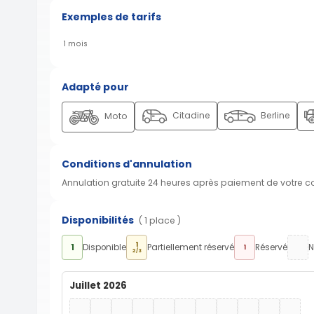
Exemples de tarifs
1 mois
Adapté pour
Citadine
Berline
Moto
Conditions d'annulation
Annulation gratuite 24 heures après paiement de votre 
Disponibilités
( 1 place )
1
1
Disponible
Partiellement réservé
Réservé
N
1
2/3
Juillet 2026