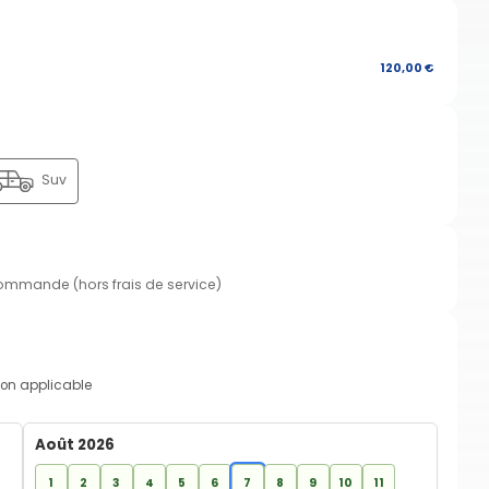
120,00 €
Suv
commande (hors frais de service)
on applicable
Août 2026
1
2
3
4
5
6
7
8
9
10
11