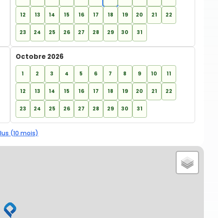
12
13
14
15
16
17
18
19
20
21
22
23
24
25
26
27
28
29
30
31
Octobre 2026
1
2
3
4
5
6
7
8
9
10
11
12
13
14
15
16
17
18
19
20
21
22
23
24
25
26
27
28
29
30
31
lus (10 mois)