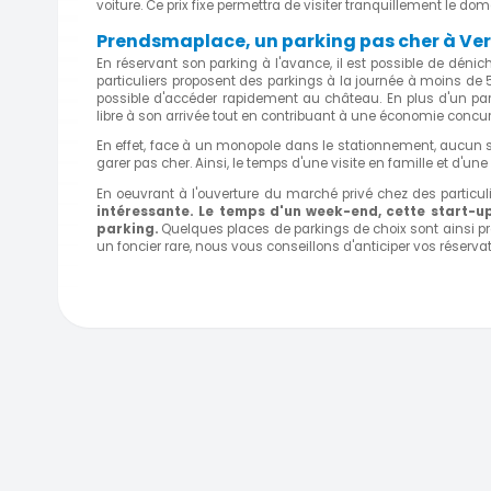
voiture
. Ce prix fixe permettra de visiter tranquillement le do
Prendsmaplace, un parking pas cher à Ver
En réservant son parking à l'avance, il est possible de déni
particuliers proposent des parkings à la journée à moins de 
possible d'accéder rapidement au château. En plus d'un parki
libre à son arrivée tout en contribuant à une économie concur
En effet, face à un monopole dans le stationnement, aucun
garer pas cher. Ainsi, le temps d'une visite en famille et d'un
En oeuvrant à l'ouverture du marché privé chez des particuli
intéressante. Le temps d'un week-end, cette start-up
parking.
Quelques places de parkings de choix sont ainsi pr
un foncier rare, nous vous conseillons d'anticiper vos réserv