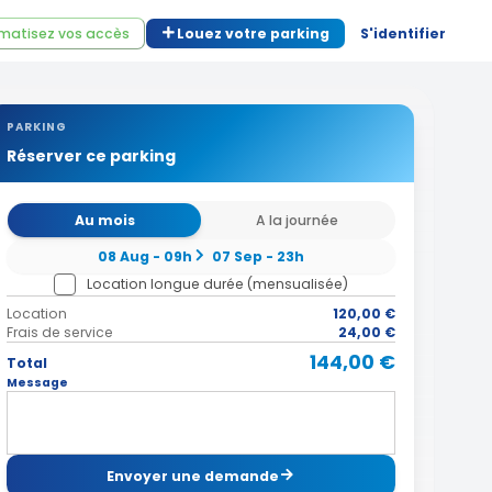
matisez vos accès
Louez votre parking
S'identifier
PARKING
Réserver ce parking
Au mois
A la journée
08 Aug - 09h
07 Sep - 23h
Location longue durée (mensualisée)
Location
120,00 €
Frais de service
24,00 €
144,00 €
Total
Message
Envoyer une demande