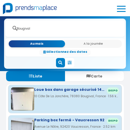
Au mois
A la journée
Sélectionnez des dates
Liste
Carte
Loue box dans garage sécurisé 14m² Rueil-Malmaison limite Bougival
DISPO
10 Côte De La Jonchère, 78380 Bougival, France · 1.56 km
Parking box fermé - Vaucresson 92
DISPO
Avenue Le Nôtre, 92420 Vaucresson, France · 2.52 km