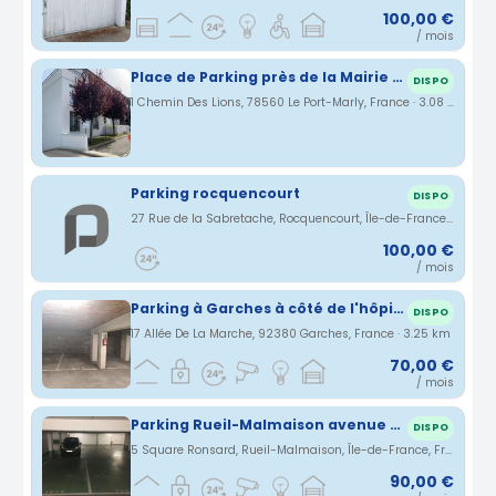
100,00 €
/ mois
Place de Parking près de la Mairie du Port-Marly
DISPO
1 Chemin Des Lions, 78560 Le Port-Marly, France · 3.08 km
Parking rocquencourt
DISPO
27 Rue de la Sabretache, Rocquencourt, Île-de-France, France · 3.11 km
100,00 €
/ mois
Parking à Garches à côté de l'hôpital
DISPO
17 Allée De La Marche, 92380 Garches, France · 3.25 km
70,00 €
/ mois
Parking Rueil-Malmaison avenue Napoléon Bonaparte
DISPO
5 Square Ronsard, Rueil-Malmaison, Île-de-France, France · 3.25 km
90,00 €