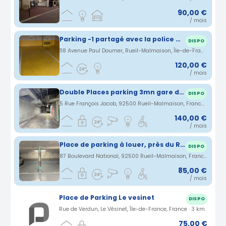
90,00 €
/ mois
Parking -1 partagé avec la police municipal Rueil
DISPO
118 Avenue Paul Doumer, Rueil-Malmaison, Île-de-France, France · 4.45 km
120,00 €
/ mois
Double Places parking 3mn gare de Rueil-Malmaison
DISPO
5 Rue François Jacob, 92500 Rueil-Malmaison, France · 4.61 km
140,00 €
/ mois
Place de parking à louer, près du RER A Rueil Malmaison et situé au E.leclerc Drive Rueil Malmaison
DISPO
87 Boulevard National, 92500 Rueil-Malmaison, France · 4.96 km
85,00 €
/ mois
Place de Parking Le vesinet
DISPO
Rue de Verdun, Le Vésinet, Île-de-France, France · 3 km
75,00 €