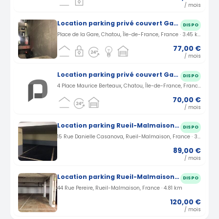
/ mois
Location parking privé couvert Gare de Chatou
DISPO
Place de la Gare, Chatou, Île-de-France, France · 3.45 km
77,00 €
/ mois
Location parking privé couvert Gare de Chatou
DISPO
4 Place Maurice Berteaux, Chatou, Île-de-France, France · 3.61 km
70,00 €
/ mois
Location parking Rueil-Malmaison rue Danielle Casanova (92)
DISPO
15 Rue Danielle Casanova, Rueil-Malmaison, France · 3.72 km
89,00 €
/ mois
Location parking Rueil-Malmaison rue Pereire (92)
DISPO
44 Rue Pereire, Rueil-Malmaison, France · 4.81 km
120,00 €
/ mois