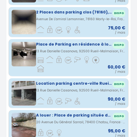
/ mois
2 Places dans parking clos (78160), ss
DISPO
Avenue De L'amiral Lemonnier, 78160 Marly-le-Roi, France · 3.5 km
75,00 €
/ mois
Place de Parking en résidence à louer
DISPO
13 Rue Danielle Casanova, 92500 Rueil-Malmaison, France · 3.71 km
60,00 €
/ mois
Location parking centre-ville Rueil-Malmaison en sous-sol - résidence sécurisée
DISPO
13 Rue Danielle Casanova, 92500 Rueil-Malmaison, France · 3.71 km
90,00 €
/ mois
A louer : Place de parking située dans le secteur Gare RER A dans les bas de Chatou.
DISPO
20 Avenue Du Général Sarrail, 78400 Chatou, France · 3.74 km
95,00 €
/ mois