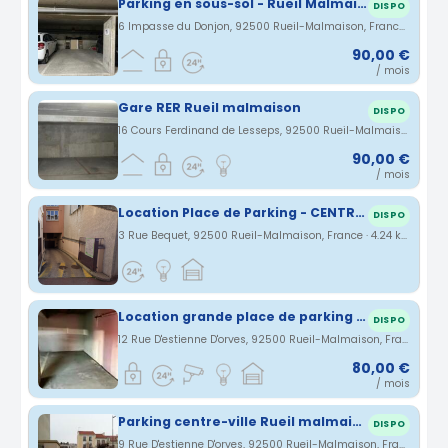
Parking en sous-sol - Rueil Malmaison
DISPO
6 Impasse du Donjon, 92500 Rueil-Malmaison, France · 4.09 km
90,00 €
/ mois
Gare RER Rueil malmaison
DISPO
16 Cours Ferdinand de Lesseps, 92500 Rueil-Malmaison, France · 4.22 km
90,00 €
/ mois
Location Place de Parking - CENTRE - Rueil de Malmaison pendant mes vacances
DISPO
3 Rue Bequet, 92500 Rueil-Malmaison, France · 4.24 km
Location grande place de parking sécurisée Rueil Malmaison
DISPO
12 Rue D'estienne D'orves, 92500 Rueil-Malmaison, France · 4.29 km
80,00 €
/ mois
Parking centre-ville Rueil malmaison 92500
DISPO
9 Rue D'estienne D'orves, 92500 Rueil-Malmaison, France · 4.3 km