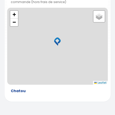
commande (hors frais de service)
+
−
Leaflet
Chatou