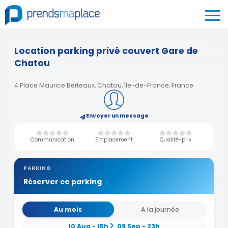
Location parking privé couvert Gare de
Chatou
4 Place Maurice Berteaux, Chatou, Île-de-France, France
Envoyer un message
Communication
Emplacement
Qualité-prix
PARKING
Réserver ce parking
Au mois
A la journée
10 Aug - 15h
09 Sep - 23h