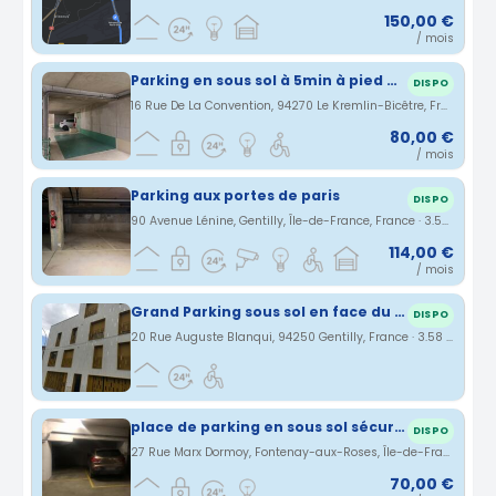
150,00 €
/ mois
Parking en sous sol à 5min à pied du métro Krémlin Bicêtre
DISPO
16 Rue De La Convention, 94270 Le Kremlin-Bicêtre, France · 3.53 km
80,00 €
/ mois
Parking aux portes de paris
DISPO
90 Avenue Lénine, Gentilly, Île-de-France, France · 3.54 km
114,00 €
/ mois
Grand Parking sous sol en face du RER B -Gentilly
DISPO
20 Rue Auguste Blanqui, 94250 Gentilly, France · 3.58 km
place de parking en sous sol sécurisé
DISPO
27 Rue Marx Dormoy, Fontenay-aux-Roses, Île-de-France, France · 3.61 km
70,00 €