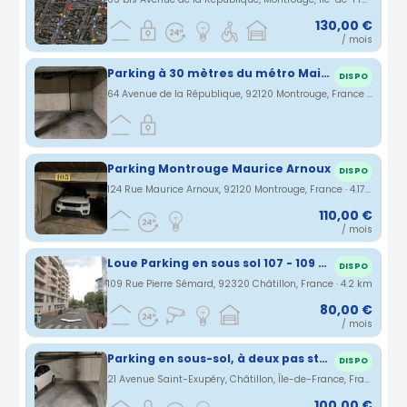
130,00 €
/ mois
Parking à 30 mètres du métro Mairie de Montrouge Ligne 4
DISPO
64 Avenue de la République, 92120 Montrouge, France · 4.17 km
Parking Montrouge Maurice Arnoux
DISPO
124 Rue Maurice Arnoux, 92120 Montrouge, France · 4.17 km
110,00 €
/ mois
Loue Parking en sous sol 107 - 109 Rue Pierre Sémard 92320 Chatillon
DISPO
109 Rue Pierre Sémard, 92320 Châtillon, France · 4.2 km
80,00 €
/ mois
Parking en sous-sol, à deux pas station Châtillon-Montrouge
DISPO
21 Avenue Saint-Exupéry, Châtillon, Île-de-France, France · 4.25 km
100,00 €