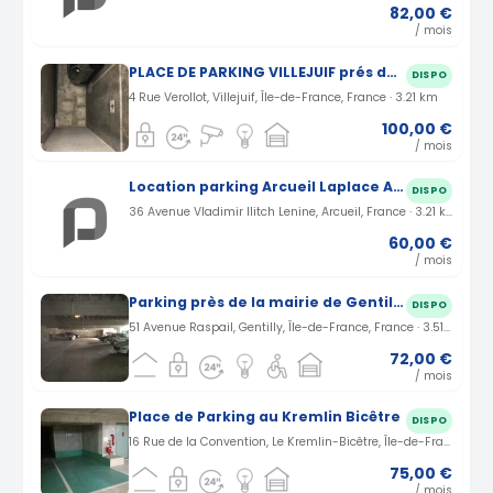
82,00 €
/ mois
PLACE DE PARKING VILLEJUIF prés de porte d’Italie
DISPO
4 Rue Verollot, Villejuif, Île-de-France, France · 3.21 km
100,00 €
/ mois
Location parking Arcueil Laplace Avenue Vladimir Ilitch Lenine (94)
DISPO
36 Avenue Vladimir Ilitch Lenine, Arcueil, France · 3.21 km
60,00 €
/ mois
Parking près de la mairie de Gentilly
DISPO
51 Avenue Raspail, Gentilly, Île-de-France, France · 3.51 km
72,00 €
/ mois
Place de Parking au Kremlin Bicêtre
DISPO
16 Rue de la Convention, Le Kremlin-Bicêtre, Île-de-France, France · 3.53 km
75,00 €
/ mois