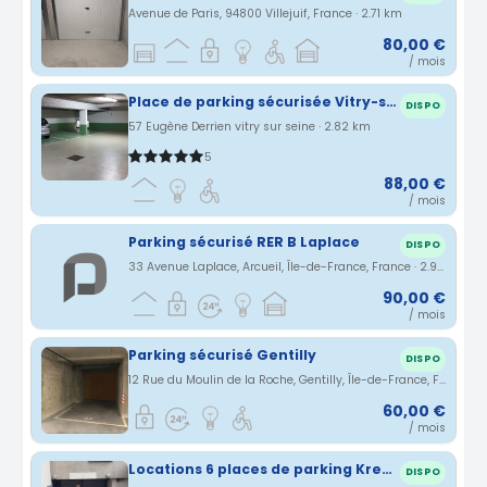
Avenue de Paris, 94800 Villejuif, France · 2.71 km
80,00 €
/ mois
Place de parking sécurisée Vitry-sur-Seine en sous-sol rue Eugène Derrien, quartier Moulin Vert (94)
DISPO
57 Eugène Derrien vitry sur seine · 2.82 km
5
88,00 €
/ mois
Parking sécurisé RER B Laplace
DISPO
33 Avenue Laplace, Arcueil, Île-de-France, France · 2.9 km
90,00 €
/ mois
Parking sécurisé Gentilly
DISPO
12 Rue du Moulin de la Roche, Gentilly, Île-de-France, France · 2.94 km
60,00 €
/ mois
Locations 6 places de parking Kremlin Bicêtre
DISPO