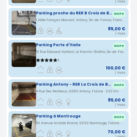
/ mois
Parking proche du RER B Croix de Berny à Antony
DISPO
1 Allée François Mansart, Antony, Île-de-France, France · 3.61 km
85,00 €
/ mois
Parking Porte d'italie
DISPO
10 Rue Édouard Vaillant, Le Kremlin-Bicêtre, Île-de-France, France · 3.63 km
5
100,00 €
/ mois
Parking Antony - RER La Croix de Berny
DISPO
4 Rue Des Morteaux, 92160 Antony, France · 3.63 km
85,00 €
/ mois
Parking à Montrouge
DISPO
110 Avenue Aristide Briand, 92120 Montrouge, France · 3.63 km
70,00 €
/ mois