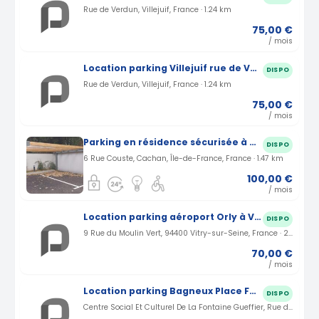
Rue de Verdun, Villejuif, France · 1.24 km
75,00 €
/ mois
Location parking Villejuif rue de Verdun (94)
DISPO
Rue de Verdun, Villejuif, France · 1.24 km
75,00 €
/ mois
Parking en résidence sécurisée à Cachan
DISPO
6 Rue Couste, Cachan, Île-de-France, France · 1.47 km
100,00 €
/ mois
Location parking aéroport Orly à Vitry-sur-seine (94)
DISPO
9 Rue du Moulin Vert, 94400 Vitry-sur-Seine, France · 2.29 km
70,00 €
/ mois
Location parking Bagneux Place Fontaine Gueffier (92)
DISPO
Centre Social Et Culturel De La Fontaine Gueffier, Rue de la Fontaine, Bagneux, France · 2.84 km