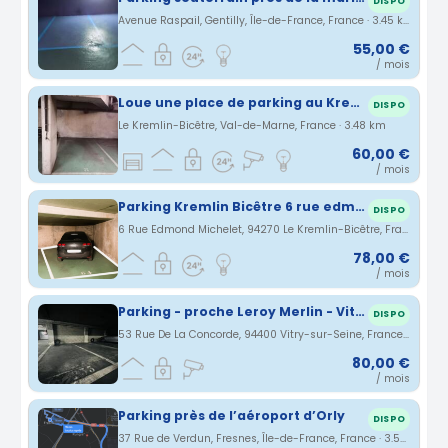
DISPO
Avenue Raspail, Gentilly, Île-de-France, France · 3.45 km
55,00 €
/ mois
Loue une place de parking au Kremlin Bicetre (94) -
DISPO
Le Kremlin-Bicêtre, Val-de-Marne, France · 3.48 km
60,00 €
/ mois
Parking Kremlin Bicêtre 6 rue edmond michelet
DISPO
6 Rue Edmond Michelet, 94270 Le Kremlin-Bicêtre, France · 3.49 km
78,00 €
/ mois
Parking - proche Leroy Merlin - Vitry
DISPO
53 Rue De La Concorde, 94400 Vitry-sur-Seine, France · 3.49 km
80,00 €
/ mois
Parking près de l’aéroport d’Orly
DISPO
37 Rue de Verdun, Fresnes, Île-de-France, France · 3.52 km