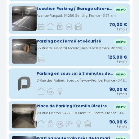
Location Parking / Garage ultra-sécurisé - Gentilly (Proche M14 / RER B)
DISPO
Avenue Raspail, 94250 Gentilly, France · 3.37 km
70,00 €
/ mois
Parking box fermé et sécurisé
DISPO
55 Rue du Général Leclerc, 94270 Le Kremlin-Bicêtre, France · 3.4 km
125,00 €
/ mois
Parking en sous sol à 3 minutes de la Gare de Sceaux (RER B)
DISPO
3 Rue des Aulnes, Sceaux, Île-de-France, France · 3.4 km
90,00 €
/ mois
Place de Parking Kremlin Bicetre
DISPO
29 Rue Danton, 94270 Le Kremlin-Bicêtre, France · 3.41 km
90,00 €
/ mois
Parking souterrain près de la marie de gentilly