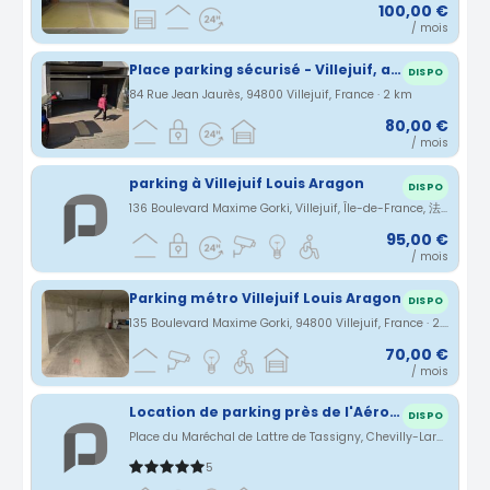
100,00 €
/ mois
Place parking sécurisé - Villejuif, arrêt métro : entre Louis Aragon et Paul vaillant couturier
DISPO
84 Rue Jean Jaurès, 94800 Villejuif, France · 2 km
80,00 €
/ mois
parking à Villejuif Louis Aragon
DISPO
136 Boulevard Maxime Gorki, Villejuif, Île-de-France, 法国 · 2.1 km
95,00 €
/ mois
Parking métro Villejuif Louis Aragon
DISPO
135 Boulevard Maxime Gorki, 94800 Villejuif, France · 2.17 km
70,00 €
/ mois
Location de parking près de l'Aéroport d'Orly (chevilly-Larue)
DISPO
Place du Maréchal de Lattre de Tassigny, Chevilly-Larue, Île-de-France, France · 2.18 km
5