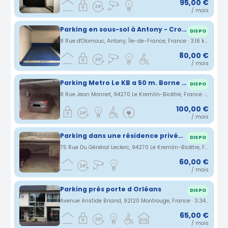
95,00 €
/ mois
Parking en sous-sol à Antony - Croix de Berny
DISPO
8 Rue d'Olomouc, Antony, Île-de-France, France · 3.16 km
80,00 €
/ mois
Parking Metro Le KB a 50 m. Borne éléctrique additionnelle
DISPO
8 Rue Jean Monnet, 94270 Le Kremlin-Bicêtre, France · 3.18 km
100,00 €
/ mois
Parking dans une résidence privée Kremlin Bicêtre pour voiture et 2 roues
DISPO
75 Rue Du Général Leclerc, 94270 Le Kremlin-Bicêtre, France · 3.27 km
60,00 €
/ mois
Parking près porte d Orléans
DISPO
Avenue Aristide Briand, 92120 Montrouge, France · 3.34 km
65,00 €
/ mois