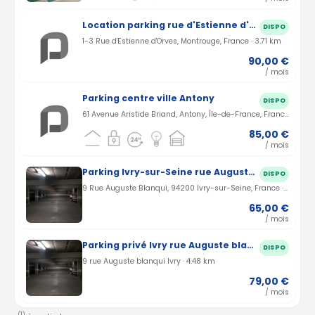
Location parking rue d'Estienne d'Orves à Montrouge (92)
DISPO
1-3 Rue d'Estienne d'Orves, Montrouge, France · 3.71 km
90,00 €
/ mois
Parking centre ville Antony
DISPO
61 Avenue Aristide Briand, Antony, Île-de-France, France · 3.87 km
85,00 €
/ mois
Parking Ivry-sur-Seine rue Auguste Blanqui (94)
DISPO
9 Rue Auguste Blanqui, 94200 Ivry-sur-Seine, France · 4.48 km
65,00 €
/ mois
Parking privé Ivry rue Auguste blanqui (94)
DISPO
9 rue Auguste blanqui Ivry · 4.48 km
79,00 €
/ mois
(1)