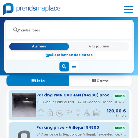
Au mois
A la journée
Sélectionnez des dates
Liste
Carte
Parking PMR CACHAN (94230) proche A6-A10-A86-Paris-Orly-Rungis-gare de Lyon (ligne 14 à 600 mètres 4 stations)
DISPO
180 Avenue Gabriel Péri, 94230 Cachan, France · 0.67 km
120,00 €
/ mois
Parking privé - Villejuif 94800
DISPO
54 Avenue de la République, Villejuif, Île-de-France, France · 1.22 km