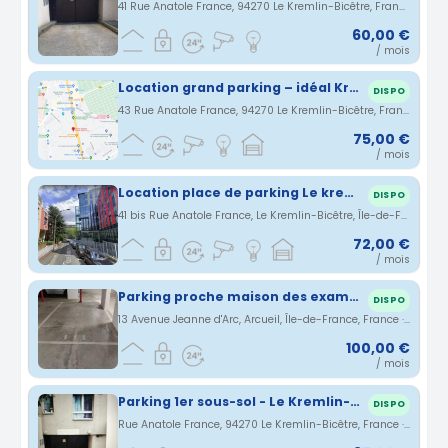
41 Rue Anatole France, 94270 Le Kremlin-Bicêtre, France · 3.05 km
60,00 €
/ mois
Location grand parking – idéal Kremlin-Bicêtre
DISPO
43 Rue Anatole France, 94270 Le Kremlin-Bicêtre, France · 3.06 km
75,00 €
/ mois
Location place de parking Le kremlin Bicêtre
DISPO
41 bis Rue Anatole France, Le Kremlin-Bicêtre, Île-de-France, France · 3.07 km
72,00 €
/ mois
Parking proche maison des examens
DISPO
13 Avenue Jeanne d'Arc, Arcueil, Île-de-France, France · 3.07 km
100,00 €
/ mois
Parking 1er sous-sol - Le Kremlin-Bicêtre/Villejuif
DISPO
Rue Anatole France, 94270 Le Kremlin-Bicêtre, France · 3.1 km