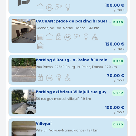
100,00 €
/ mois
CACHAN : place de parking à louer (centre-ville)
DISPO
Cachan, Val-de-Marne, France · 1.43 km
120,00 €
/ mois
Parking à Bourg-la-Reine à 10 min de la gare RER
DISPO
Rue Ravon, 92340 Bourg-la-Reine, France · 1.79 km
70,00 €
/ mois
Parking extérieur Villejuif rue guy moquet (94)
DISPO
56 rue guy moquet villejuif · 1.9 km
100,00 €
/ mois
Villejuif
DISPO
Villejuif, Val-de-Marne, France · 1.97 km