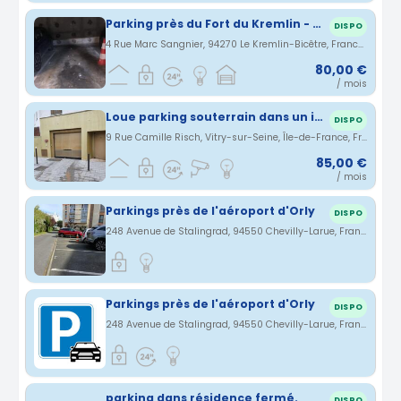
Parking près du Fort du Kremlin - Bicêtre
DISPO
4 Rue Marc Sangnier, 94270 Le Kremlin-Bicêtre, France · 2.43 km
80,00 €
/ mois
Loue parking souterrain dans un immeuble récent datant d'octobre 2015.
DISPO
9 Rue Camille Risch, Vitry-sur-Seine, Île-de-France, France · 2.47 km
85,00 €
/ mois
Parkings près de l'aéroport d'Orly
DISPO
248 Avenue de Stalingrad, 94550 Chevilly-Larue, France · 2.52 km
Parkings près de l'aéroport d'Orly
DISPO
248 Avenue de Stalingrad, 94550 Chevilly-Larue, France · 2.52 km
parking dans résidence fermé.
DISPO