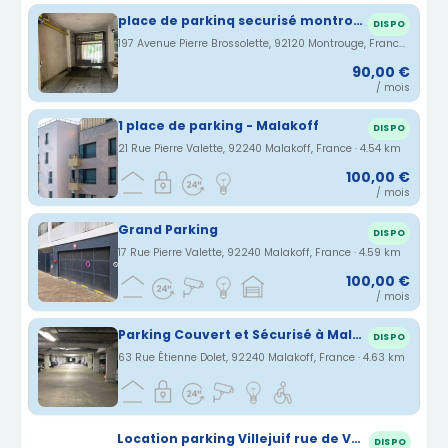
place de parkinq securisé montrouge
DISPO
197 Avenue Pierre Brossolette, 92120 Montrouge, France · 4.48 km
90,00 €
/ mois
1 place de parking - Malakoff
DISPO
21 Rue Pierre Valette, 92240 Malakoff, France · 4.54 km
100,00 €
/ mois
Grand Parking
DISPO
17 Rue Pierre Valette, 92240 Malakoff, France · 4.59 km
100,00 €
/ mois
Parking Couvert et Sécurisé à Malakoff Rue Etienne Dolet
DISPO
63 Rue Étienne Dolet, 92240 Malakoff, France · 4.63 km
Location parking Villejuif rue de Verdun (94)
DISPO