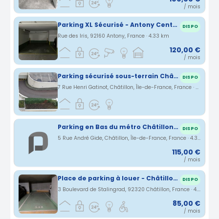
/ mois
Parking XL Sécurisé - Antony Centre - RER B & C
DISPO
Rue des Iris, 92160 Antony, France · 4.33 km
120,00 €
/ mois
Parking sécurisé sous-terrain Châtillon
DISPO
7 Rue Henri Gatinot, Châtillon, Île-de-France, France · 4.37 km
Parking en Bas du métro Châtillon-Montrouge
DISPO
5 Rue André Gide, Châtillon, Île-de-France, France · 4.39 km
115,00 €
/ mois
Place de parking à louer - Châtillon (terminus ligne 13)
DISPO
3 Boulevard de Stalingrad, 92320 Châtillon, France · 4.42 km
85,00 €
/ mois