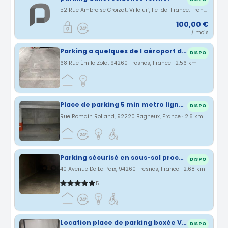
52 Rue Ambroise Croizat, Villejuif, Île-de-France, France · 2.53 km
100,00 €
/ mois
Parking a quelques de l aéroport d orly
DISPO
68 Rue Émile Zola, 94260 Fresnes, France · 2.56 km
Place de parking 5 min metro ligne 4
DISPO
Rue Romain Rolland, 92220 Bagneux, France · 2.6 km
Parking sécurisé en sous-sol proche Aeroport Orly + Navette gratuite
DISPO
40 Avenue De La Paix, 94260 Fresnes, France · 2.68 km
5
Location place de parking boxée Villejuif
DISPO