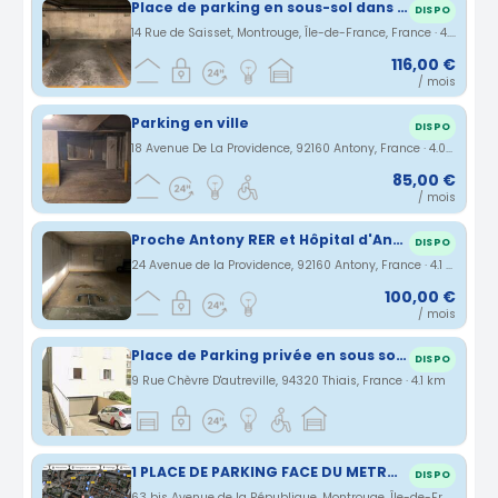
Place de parking en sous-sol dans une résidence privée sécurisée
DISPO
14 Rue de Saisset, Montrouge, Île-de-France, France · 4.06 km
116,00 €
/ mois
Parking en ville
DISPO
18 Avenue De La Providence, 92160 Antony, France · 4.07 km
85,00 €
/ mois
Proche Antony RER et Hôpital d'Antony
DISPO
24 Avenue de la Providence, 92160 Antony, France · 4.1 km
100,00 €
/ mois
Place de Parking privée en sous sol à louer proche aéroport orly 5 minutes
DISPO
9 Rue Chèvre D'autreville, 94320 Thiais, France · 4.1 km
1 PLACE DE PARKING FACE DU METRO DE MONTROUGE
DISPO
63 bis Avenue de la République, Montrouge, Île-de-France, France · 4.14 km