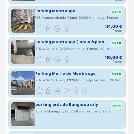
Parking Montrouge
DISPO
106 Avenue Aristide Briand, 92120 Montrouge, France · 3.68 km
114,00 €
/ mois
Parking Montrouge (10min à pied porte d'orléans)
DISPO
61 Rue Carvès, 92120 Montrouge, France · 3.71 km
110,00 €
/ mois
Parking Mairie de Montrouge
DISPO
21 Rue Victor Hugo, 92120 Montrouge, France · 3.98 km
parking près de Rungis ou orly
DISPO
23 Rue Maurepas, 94320 Thiais, France · 3.99 km