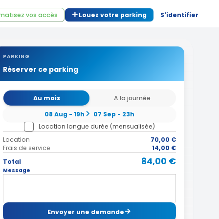
matisez vos accès
Louez votre parking
S'identifier
PARKING
Réserver ce parking
Au mois
A la journée
08 Aug - 19h
07 Sep - 23h
Location longue durée (mensualisée)
Location
70,00 €
Frais de service
14,00 €
84,00 €
Total
Message
Envoyer une demande