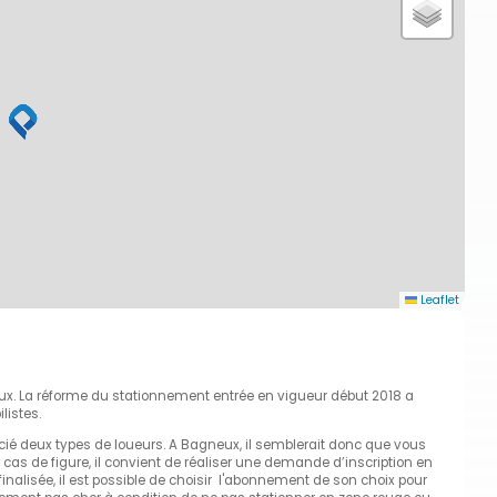
Leaflet
ux. La réforme du stationnement entrée en vigueur début 2018 a
listes.
dissocié deux types de loueurs. A Bagneux, il semblerait donc que vous
x cas de figure, il convient de réaliser une demande d’inscription en
on finalisée, il est possible de choisir l'abonnement de son choix pour