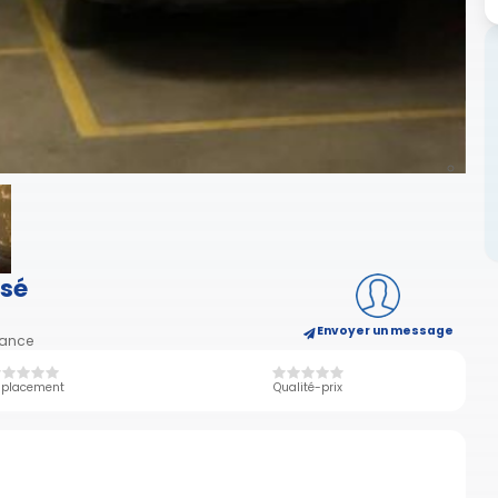
isé
Envoyer un message
rance
placement
Qualité-prix