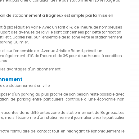
nnement pas cher à condition de ne pas stationner en zone rouge ou
lan de stationnement à Bagneux est simple par la mise en
à prix réduit en voirie. Avec un tarif d'1€ de l'heure, de nombreuses
upart des avenues de la ville sont concernées par cette tarification
Petit, Gabriel Peri. Sur l'ensemble de la zone verte le stationnement
parking Guimier.
 et sur l'ensemble de l'Avenue Aristide Briand, prévoit un
era également d'1€ de l'heure et de 3€ pour deux heures à condition
res.
ec les avantages d'un abonnement.
onnement
 de stationnement en ville.
sposer d'un parking au plus proche de son besoin reste possible avec
cation de parking entre particuliers contribue à une économie non
 vacantes dans différentes zone de stationnement de Bagneux. Les
tre, mais l'économie d'un stationnement journalier chez le particulier
 notre formulaire de contact tout en relançant téléphoniquement le