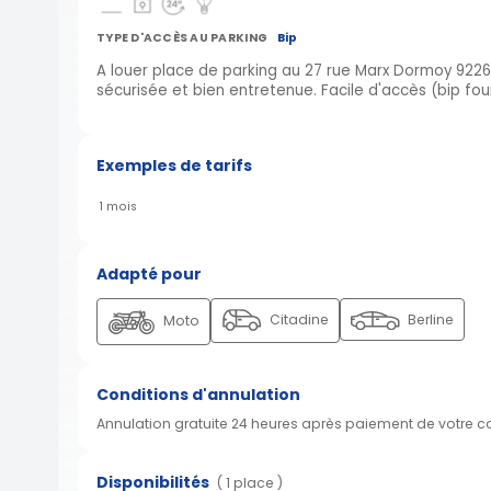
TYPE D'ACCÈS AU PARKING
Bip
A louer place de parking au 27 rue Marx Dormoy 9226
sécurisée et bien entretenue. Facile d'accès (bip fourn
Exemples de tarifs
1 mois
Adapté pour
Citadine
Berline
Moto
Conditions d'annulation
Annulation gratuite 24 heures après paiement de votre 
Disponibilités
( 1 place )