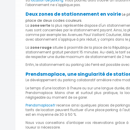
sa
location de parking
. Vous pourrez alors trouver un statio
l'abonnement ne s'applique pas.
Deux zones de stationnement en voirie
Le p
place de deux codes couleurs.
La
zone verte
la plus représentée dispose d'un stationnement 
rues sont concernées par le stationnement payant. Ainsi, la pl
comme par exemple les Avenues Paul Vaillant Couturier, Albert 
avec abonnement s'applique à prix réduit, y compris dans le 
La
zone rouge
située à proximité de la place de la République
stationnement gratuit pendant 15 minutes. Au-delà, le tarif s
de respecter une durée maximum de stationnement de 2 heu
Enfin, le stationnement au parking Léo Ferré est possible av
Prendsmaplace, une singularité de stati
Le développement du parking collaboratif améliore notre mode
Le temps d'une location à l'heure ou sur une longue durée, di
Prendsmaplace. Moins cher et surtout plus pratique, la lo
négligeable au moment de se garer.
Prendsmaplace.fr
recense ainsi quelques places de parkings
tarifs de location peuvent fluctuer d'une place parking à l'au
est en moyenne de 30 à 50 %.
Nous vous conseillons d'anticiper vos réservations grâce à
loueur si nécessaire.