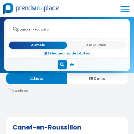
Au mois
A la journée
Sélectionnez des dates
Liste
Carte
(1)
à partir de
Canet-en-Roussillon