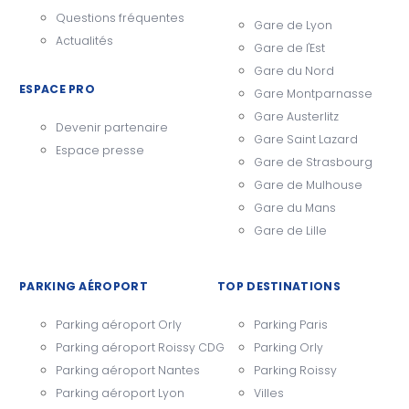
Questions fréquentes
Gare de Lyon
Actualités
Gare de l'Est
Gare du Nord
ESPACE PRO
Gare Montparnasse
Gare Austerlitz
Devenir partenaire
Gare Saint Lazard
Espace presse
Gare de Strasbourg
Gare de Mulhouse
Gare du Mans
Gare de Lille
PARKING AÉROPORT
TOP DESTINATIONS
Parking aéroport Orly
Parking Paris
Parking aéroport Roissy CDG
Parking Orly
Parking aéroport Nantes
Parking Roissy
Parking aéroport Lyon
Villes