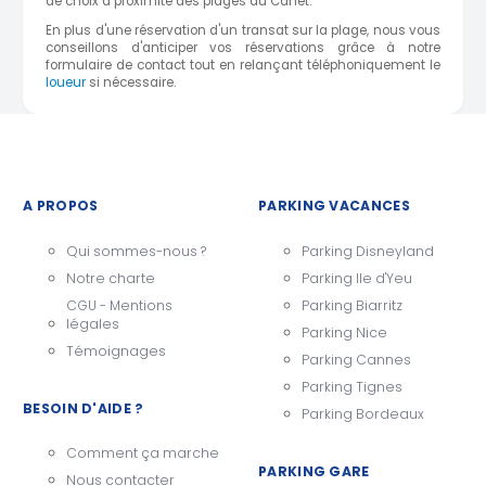
de choix à proximité des plages du Canet.
En plus d'une réservation d'un transat sur la plage, nous vous
conseillons d'anticiper vos réservations grâce à notre
formulaire de contact tout en relançant téléphoniquement le
loueur
si nécessaire.
A PROPOS
PARKING VACANCES
Qui sommes-nous ?
Parking Disneyland
Notre charte
Parking Ile d'Yeu
CGU - Mentions
Parking Biarritz
légales
Parking Nice
Témoignages
Parking Cannes
Parking Tignes
BESOIN D'AIDE ?
Parking Bordeaux
Comment ça marche
PARKING GARE
Nous contacter