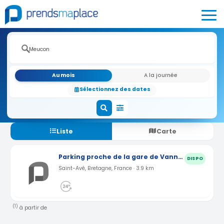
Au mois
A la journée
Sélectionnez des dates
Liste
Carte
Parking proche de la gare de Vannes
DISPO
Saint-Avé, Bretagne, France · 3.9 km
(1)
à partir de