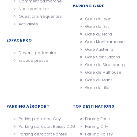
Comment ça marche
PARKING GARE
Nous contacter
Questions fréquentes
Gare de Lyon
Actualités
Gare de l'Est
Gare du Nord
ESPACE PRO
Gare Montparnasse
Gare Austerlitz
Devenir partenaire
Gare Saint Lazard
Espace presse
Gare de Strasbourg
Gare de Mulhouse
Gare du Mans
Gare de Lille
PARKING AÉROPORT
TOP DESTINATIONS
Parking aéroport Orly
Parking Paris
Parking aéroport Roissy CDG
Parking Orly
Parking aéroport Nantes
Parking Roissy