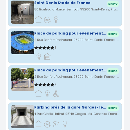
Saint Denis Stade de France
DISPO
80 Boulevard Marcel Sembat, 93200 Saint-Denis, France · 2.72 km
Place de parking pour evenement au stade de france & centre aquatique & Basilique
DISPO
2 Rue Denfert Rochereau, 93200 Saint-Denis, France · 2.85 km
5
Place de parking pour evenement au stade de france & centre aquatique & Basilique
DISPO
2 Rue Denfert Rochereau, 93200 Saint-Denis, France · 2.85 km
5
Parking prés de la gare Garges- les - Gonesse
DISPO
4 Rue Gisèle Halimi, 95140 Garges-lès-Gonesse, France · 3 km