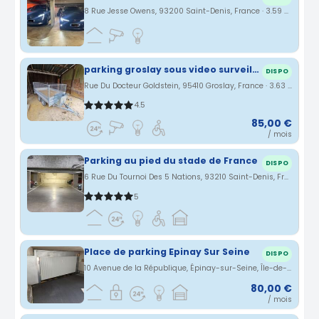
8 Rue Jesse Owens, 93200 Saint-Denis, France · 3.59 km
parking groslay sous video surveillance proche cdg aeroport
DISPO
Rue Du Docteur Goldstein, 95410 Groslay, France · 3.63 km
4.5
85,00 €
/ mois
Parking au pied du stade de France
DISPO
6 Rue Du Tournoi Des 5 Nations, 93210 Saint-Denis, France · 3.64 km
5
Place de parking Epinay Sur Seine
DISPO
10 Avenue de la République, Épinay-sur-Seine, Île-de-France, France · 3.68 km
80,00 €
/ mois