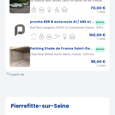
118 Avenue Jean Jaurès, Deuil-la-Barre, Île-de-France, France · 3.17 km
70,00 €
/ mois
proche RER B autoroute A1 / A86 et station tramway cosmonaute
DISPO
Rue Paul Langevin, 93120 La Courneuve, France · 3.19 km
100,00 €
/ mois
Parking Stade de France Saint-Denis rue Alice Milliat (93)
DISPO
1 Rue Alice Milliat, Saint-Denis, France · 3.63 km
95,00 €
/ mois
(1)
à partir de
Pierrefitte-sur-Seine