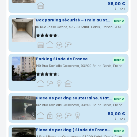
85,00 €
/ mois
Box parking sécurisé – 1 min du Stade de France
DISPO
16 Rue Jesse Owens, 93200 Saint-Denis, France · 3.47 km
5
Parking Stade de France
DISPO
140 Rue Danielle Casanova, 93200 Saint-Denis, France · 3.5 km
5
Place de parking souterraine. Stationnement sécurisé près du Stade de France.
DISPO
142 Rue Danielle Casanova, 93200 Saint-Denis, France · 3.52 km
60,00 €
/ mois
Place de parking ( Stade de France )
DISPO
3 Rue Micheline Ostermeyer, 93200 Saint-Denis, France · 3.54 km