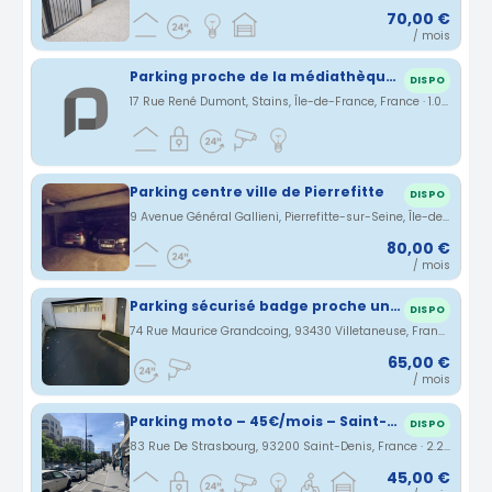
70,00 €
/ mois
Parking proche de la médiathèque et mairie de Stains
DISPO
17 Rue René Dumont, Stains, Île-de-France, France · 1.03 km
Parking centre ville de Pierrefitte
DISPO
9 Avenue Général Gallieni, Pierrefitte-sur-Seine, Île-de-France, France · 1.37 km
80,00 €
/ mois
Parking sécurisé badge proche université
DISPO
74 Rue Maurice Grandcoing, 93430 Villetaneuse, France · 1.88 km
65,00 €
/ mois
Parking moto – 45€/mois – Saint-Denis – Arrêt Cosmonautes / Parc de la Légion d’Honneur
DISPO
83 Rue De Strasbourg, 93200 Saint-Denis, France · 2.24 km
45,00 €