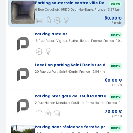
Parking souterrain centre ville Deuil-La-Barre
DISPO
6 Rue Cauchoix, 95170 Deuil-la-Barre, France · 3.87 km
80,00 €
/ mois
Parking a stains
DISPO
13 Rue Robert Vignes, Stains, Île-de-France, France · 1.04 km
Location parking Saint Denis rue du Port (93)
DISPO
20 Rue du Port, Saint-Denis, France · 2.84 km
60,00 €
/ mois
Parking près gare de Deuil la barre
DISPO
2 Rue Nelson Mandela, Deuil-la-Barre, Île-de-France, France · 3.03 km
70,00 €
/ mois
Parking dans résidence fermée proche de la gare d'Epinay-Villetaneuse
DISPO