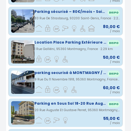
/ mois
Parking sécurisé – 80€/mois - Saint-Denis – Arrêt Cosmonautes / Parc de la Légion d’Honneur
DISPO
83 Rue De Strasbourg, 93200 Saint-Denis, France · 2.24 km
80,00 €
/ mois
Location Place Parking Extérieure Montmagny, 95
DISPO
1 Rue Galliéni, 95360 Montmagny, France · 2.29 km
50,00 €
/ mois
parking securisé à MONTMAGNY / emplacement dans le cabinet médical du chateau
DISPO
9 Rue Du 11 Novembre 1918, 95360 Montmagny, France · 2.57 km
60,00 €
/ mois
Parking en Sous Sol 18-20 Rue Auguste et Gustave Perret 95360 Montmagny
DISPO
20 Rue Auguste Et Gustave Perret, 95360 Montmagny, France · 2.62 km
55,00 €
/ mois