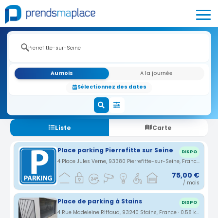
Au mois
A la journée
Sélectionnez des dates
Liste
Carte
Place parking Pierrefitte sur Seine
DISPO
4 Place Jules Verne, 93380 Pierrefitte-sur-Seine, France · 0.52 km
75,00 €
/ mois
Place de parking à Stains
DISPO
4 Rue Madeleine Riffaud, 93240 Stains, France · 0.58 km