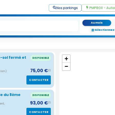
Nos parkings
PMPBOX - Auto
Au mois
Sélectionnez
-sol fermé et
+
DISPONIBLE
−
75,00 €
(1)
4 km)
CONTACTER
rie du 8ème
DISPONIBLE
93,00 €
(1)
ent,
CONTACTER