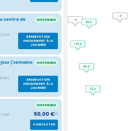
- €
du centre de
- €
DISPONIBLE
50 €
e
( 3.74
RÉSERVATION
UNIQUEMENT À LA
110 €
JOURNÉE
 jour / semaine
DISPONIBLE
93 €
.12 km)
RÉSERVATION
UNIQUEMENT À LA
JOURNÉE
75 €
DISPONIBLE
50,00 €
(1)
e
( 4.67
CONTACTER