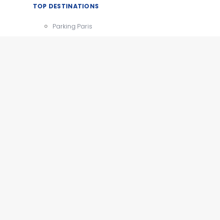
TOP DESTINATIONS
Parking Paris
CDG
Parking Orly
Parking Roissy
Villes
Aéroports
e
Gares
Tourisme
x
e