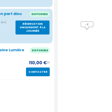
on part dieu
DISPONIBLE
17 km)
RÉSERVATION
- €
UNIQUEMENT À LA
JOURNÉE
toine Lumière
DISPONIBLE
110,00 €
(1)
)
CONTACTER