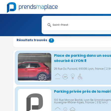
Nouveauté
Nouveauté
Nouveauté
Nouveauté
Nouveauté
Nouveauté
Résultats trouvés
7
Place de parking dans un sous
sécurisé à LYON 8
28 Rue Du Puisard, 69008 Lyon, France
( 2.9
Parking privée près de la mai
100 Rue Maryse Bastié, Lyon 8e Arrondissem
Auvergne-Rhône-Alpes, France
( 3.52 km)