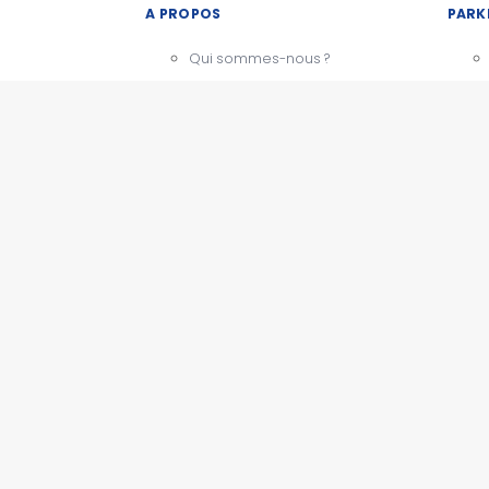
A PROPOS
PARK
Qui sommes-nous ?
Notre charte
CGU - Mentions légales
Témoignages
BESOIN D'AIDE ?
Comment ça marche
Nous contacter
PARK
Questions fréquentes
Actualités
ESPACE PRO
Devenir partenaire
Espace presse