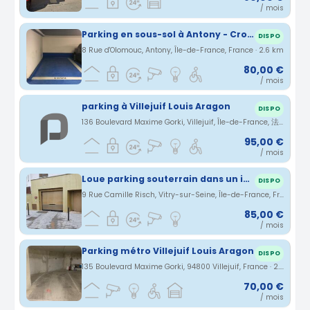
/ mois
Parking en sous-sol à Antony - Croix de Berny
DISPO
8 Rue d'Olomouc, Antony, Île-de-France, France · 2.6 km
80,00 €
/ mois
parking à Villejuif Louis Aragon
DISPO
136 Boulevard Maxime Gorki, Villejuif, Île-de-France, 法国 · 2.6 km
95,00 €
/ mois
Loue parking souterrain dans un immeuble récent datant d'octobre 2015.
DISPO
9 Rue Camille Risch, Vitry-sur-Seine, Île-de-France, France · 2.66 km
85,00 €
/ mois
Parking métro Villejuif Louis Aragon
DISPO
135 Boulevard Maxime Gorki, 94800 Villejuif, France · 2.69 km
70,00 €
/ mois