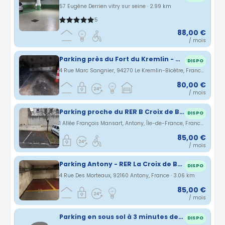
57 Eugène Derrien vitry sur seine · 2.99 km
5
88,00 €
/ mois
Parking près du Fort du Kremlin - Bicêtre
DISPO
4 Rue Marc Sangnier, 94270 Le Kremlin-Bicêtre, France · 2.99 km
80,00 €
/ mois
Parking proche du RER B Croix de Berny à Antony
DISPO
1 Allée François Mansart, Antony, Île-de-France, France · 3.05 km
85,00 €
/ mois
Parking Antony - RER La Croix de Berny
DISPO
4 Rue Des Morteaux, 92160 Antony, France · 3.06 km
85,00 €
/ mois
Parking en sous sol à 3 minutes de la Gare de Sceaux (RER B)
DISPO