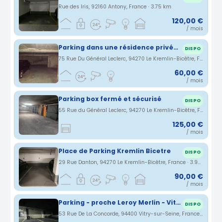
Rue des Iris, 92160 Antony, France · 3.75 km
120,00 €
/ mois
Parking dans une résidence privée Kremlin Bicêtre pour voiture et 2 roues
DISPO
75 Rue Du Général Leclerc, 94270 Le Kremlin-Bicêtre, France · 3.83 km
60,00 €
/ mois
Parking box fermé et sécurisé
DISPO
55 Rue du Général Leclerc, 94270 Le Kremlin-Bicêtre, France · 3.96 km
125,00 €
/ mois
Place de Parking Kremlin Bicetre
DISPO
29 Rue Danton, 94270 Le Kremlin-Bicêtre, France · 3.98 km
90,00 €
/ mois
Parking - proche Leroy Merlin - Vitry
DISPO
53 Rue De La Concorde, 94400 Vitry-sur-Seine, France · 4.03 km