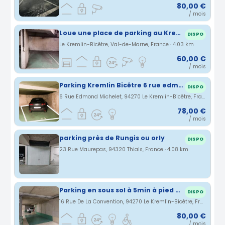
80,00 €
/ mois
Loue une place de parking au Kremlin Bicetre (94) -
DISPO
Le Kremlin-Bicêtre, Val-de-Marne, France · 4.03 km
60,00 €
/ mois
Parking Kremlin Bicêtre 6 rue edmond michelet
DISPO
6 Rue Edmond Michelet, 94270 Le Kremlin-Bicêtre, France · 4.06 km
78,00 €
/ mois
parking près de Rungis ou orly
DISPO
23 Rue Maurepas, 94320 Thiais, France · 4.08 km
Parking en sous sol à 5min à pied du métro Krémlin Bicêtre
DISPO
16 Rue De La Convention, 94270 Le Kremlin-Bicêtre, France · 4.1 km
80,00 €
/ mois