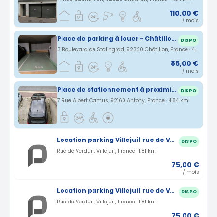
110,00 €
/ mois
Place de parking à louer - Châtillon (terminus ligne 13)
DISPO
3 Boulevard de Stalingrad, 92320 Châtillon, France · 4.54 km
85,00 €
/ mois
Place de stationnement à proximité de la navette ORLYVAL - Gare RER B d'Antony - Aéroport d'Orly
DISPO
7 Rue Albert Camus, 92160 Antony, France · 4.84 km
Location parking Villejuif rue de Verdun (94)
DISPO
Rue de Verdun, Villejuif, France · 1.81 km
75,00 €
/ mois
Location parking Villejuif rue de Verdun (94)
DISPO
Rue de Verdun, Villejuif, France · 1.81 km
75,00 €