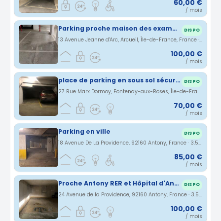
60,00 €
/ mois
Parking proche maison des examens
DISPO
13 Avenue Jeanne d'Arc, Arcueil, Île-de-France, France · 3.47 km
100,00 €
/ mois
place de parking en sous sol sécurisé
DISPO
27 Rue Marx Dormoy, Fontenay-aux-Roses, Île-de-France, France · 3.48 km
70,00 €
/ mois
Parking en ville
DISPO
18 Avenue De La Providence, 92160 Antony, France · 3.5 km
85,00 €
/ mois
Proche Antony RER et Hôpital d'Antony
DISPO
24 Avenue de la Providence, 92160 Antony, France · 3.53 km
100,00 €
/ mois