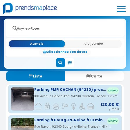
Au mois
A la journée
Sélectionnez des dates
Liste
Carte
Parking PMR CACHAN (94230) proche A6-A10-A86-Paris-Orly-Rungis-gare de Lyon (ligne 14 à 600 mètres 4 stations)
DISPO
180 Avenue Gabriel Péri, 94230 Cachan, France · 1.2 km
120,00 €
/ mois
Parking à Bourg-la-Reine à 10 min de la gare RER
DISPO
Rue Ravon, 92340 Bourg-la-Reine, France · 1.41 km