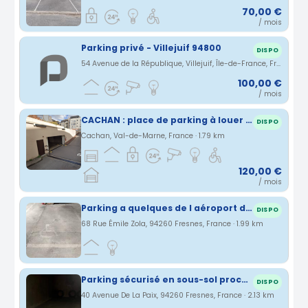
70,00 €
/ mois
Parking privé - Villejuif 94800
DISPO
54 Avenue de la République, Villejuif, Île-de-France, France · 1.76 km
100,00 €
/ mois
CACHAN : place de parking à louer (centre-ville)
DISPO
Cachan, Val-de-Marne, France · 1.79 km
120,00 €
/ mois
Parking a quelques de l aéroport d orly
DISPO
68 Rue Émile Zola, 94260 Fresnes, France · 1.99 km
Parking sécurisé en sous-sol proche Aeroport Orly + Navette gratuite
DISPO
40 Avenue De La Paix, 94260 Fresnes, France · 2.13 km