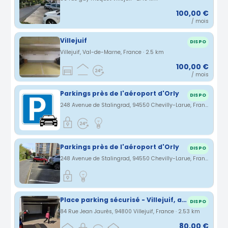
100,00 €
/ mois
Villejuif
DISPO
Villejuif, Val-de-Marne, France · 2.5 km
100,00 €
/ mois
Parkings près de l'aéroport d'Orly
DISPO
248 Avenue de Stalingrad, 94550 Chevilly-Larue, France · 2.51 km
Parkings près de l'aéroport d'Orly
DISPO
248 Avenue de Stalingrad, 94550 Chevilly-Larue, France · 2.51 km
Place parking sécurisé - Villejuif, arrêt métro : entre Louis Aragon et Paul vaillant couturier
DISPO
84 Rue Jean Jaurès, 94800 Villejuif, France · 2.53 km
80,00 €