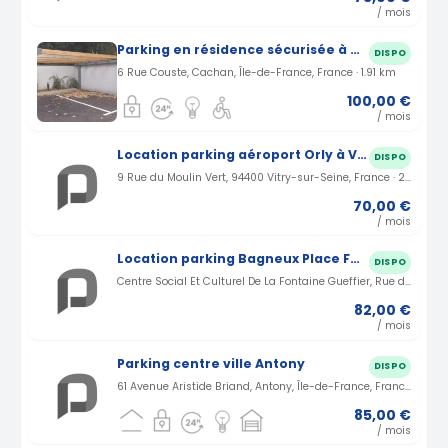
/ mois
Parking en résidence sécurisée à Cachan
DISPO
6 Rue Couste, Cachan, Île-de-France, France · 1.91 km
100,00 €
/ mois
Location parking aéroport Orly à Vitry-sur-seine (94)
DISPO
9 Rue du Moulin Vert, 94400 Vitry-sur-Seine, France · 2.42 km
70,00 €
/ mois
Location parking Bagneux Place Fontaine Gueffier (92)
DISPO
Centre Social Et Culturel De La Fontaine Gueffier, Rue de la Fontaine, Bagneux, France · 2.66 km
82,00 €
/ mois
Parking centre ville Antony
DISPO
61 Avenue Aristide Briand, Antony, Île-de-France, France · 3.3 km
85,00 €
/ mois