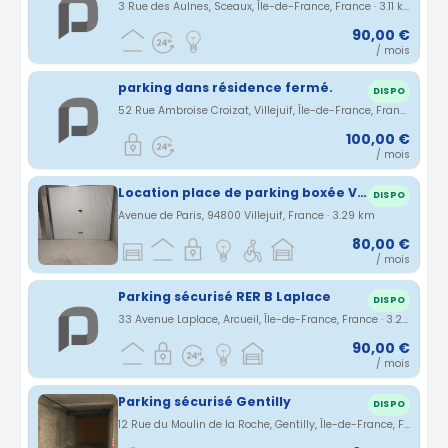
3 Rue des Aulnes, Sceaux, Île-de-France, France · 3.11 km
90,00 €
/ mois
parking dans résidence fermé.
DISPO
52 Rue Ambroise Croizat, Villejuif, Île-de-France, France · 3.11 km
100,00 €
/ mois
Location place de parking boxée Villejuif
DISPO
Avenue de Paris, 94800 Villejuif, France · 3.29 km
80,00 €
/ mois
Parking sécurisé RER B Laplace
DISPO
33 Avenue Laplace, Arcueil, Île-de-France, France · 3.29 km
90,00 €
/ mois
Parking sécurisé Gentilly
DISPO
12 Rue du Moulin de la Roche, Gentilly, Île-de-France, France · 3.44 km