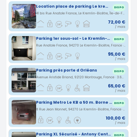
Location place de parking Le kremlin Bicêtre
DISPO
41 bis Rue Anatole France, Le Kremlin-Bicêtre, Île-de-France, France · 3.64 km
72,00 €
/ mois
Parking 1er sous-sol - Le Kremlin-Bicêtre/Villejuif
DISPO
Rue Anatole France, 94270 Le Kremlin-Bicêtre, France · 3.67 km
95,00 €
/ mois
Parking près porte d Orléans
DISPO
Avenue Aristide Briand, 92120 Montrouge, France · 3.69 km
65,00 €
/ mois
Parking Metro Le KB a 50 m. Borne éléctrique additionnelle
DISPO
8 Rue Jean Monnet, 94270 Le Kremlin-Bicêtre, France · 3.75 km
100,00 €
/ mois
Parking XL Sécurisé - Antony Centre - RER B & C
DISPO