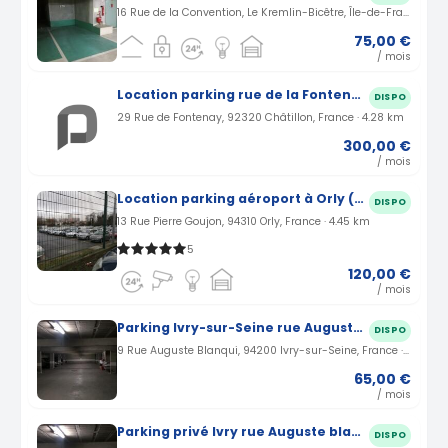
16 Rue de la Convention, Le Kremlin-Bicêtre, Île-de-France, France · 4.1 km
75,00 €
/ mois
Location parking rue de la Fontenay à Châtillon (92)
DISPO
29 Rue de Fontenay, 92320 Châtillon, France · 4.28 km
300,00 €
/ mois
Location parking aéroport à Orly (94)
DISPO
13 Rue Pierre Goujon, 94310 Orly, France · 4.45 km
5
120,00 €
/ mois
Parking Ivry-sur-Seine rue Auguste Blanqui (94)
DISPO
9 Rue Auguste Blanqui, 94200 Ivry-sur-Seine, France · 5.05 km
65,00 €
/ mois
Parking privé Ivry rue Auguste blanqui (94)
DISPO