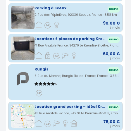
Parking à Sceux
DISPO
2 Rue des Pépinières, 92330 Sceaux, France · 3.58 km
90,00 €
/ mois
Locations 6 places de parking Kremlin Bicêtre
DISPO
41 Rue Anatole France, 94270 Le Kremlin-Bicêtre, France · 3.62 km
60,00 €
/ mois
Rungis
DISPO
6 Rue du Marche, Rungis, Île-de-France, France · 3.63 km
5
Location grand parking – idéal Kremlin-Bicêtre
DISPO
43 Rue Anatole France, 94270 Le Kremlin-Bicêtre, France · 3.64 km
75,00 €
/ mois