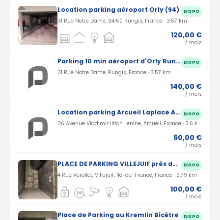
Location parking aéroport Orly (94)
DISPO
31 Rue Notre Dame, 94150 Rungis, France · 3.57 km
120,00 €
/ mois
Parking 10 min aéroport d'Orly Rungis rue Notre Dame (94)
DISPO
31 Rue Notre Dame, Rungis, France · 3.57 km
140,00 €
/ mois
Location parking Arcueil Laplace Avenue Vladimir Ilitch Lenine (94)
DISPO
36 Avenue Vladimir Ilitch Lenine, Arcueil, France · 3.6 km
60,00 €
/ mois
PLACE DE PARKING VILLEJUIF prés de porte d’Italie
DISPO
4 Rue Verollot, Villejuif, Île-de-France, France · 3.79 km
100,00 €
/ mois
Place de Parking au Kremlin Bicêtre
DISPO