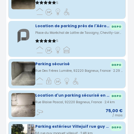
5
Location de parking près de l'Aéroport d'Orly (chevilly-Larue)
DISPO
Place du Maréchal de Lattre de Tassigny, Chevilly-Larue, Île-de-France, France · 2.26 km
5
Parking sécurisé
DISPO
Rue Des Frères Lumière, 92220 Bagneux, France · 2.29 km
Location d'un parking sécurisé en s/s sol
DISPO
Rue Blaise Pascal, 92220 Bagneux, France · 2.4 km
75,00 €
/ mois
Parking extérieur Villejuif rue guy moquet (94)
DISPO
56 rue guy moquet villejuif · 2.48 km