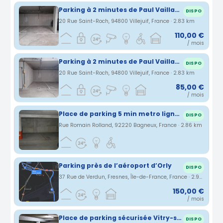
Parking à 2 minutes de Paul Vaillant Couturier (ligne 7)
DISPO
20 Rue Saint-Roch, 94800 Villejuif, France · 2.83 km
110,00 €
/ mois
Parking à 2 minutes de Paul Vaillant Couturier (ligne 7)
DISPO
20 Rue Saint-Roch, 94800 Villejuif, France · 2.83 km
85,00 €
/ mois
Place de parking 5 min metro ligne 4
DISPO
Rue Romain Rolland, 92220 Bagneux, France · 2.86 km
Parking près de l’aéroport d’Orly
DISPO
37 Rue de Verdun, Fresnes, Île-de-France, France · 2.94 km
150,00 €
/ mois
Place de parking sécurisée Vitry-sur-Seine en sous-sol rue Eugène Derrien, quartier Moulin Vert (94)
DISPO