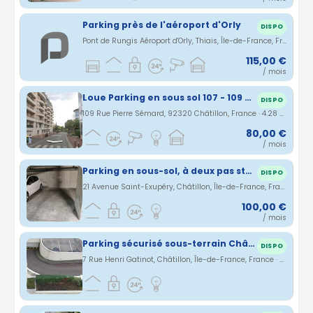
Parking près de l'aéroport d'Orly
DISPO
Pont de Rungis Aéroport d'Orly, Thiais, Île-de-France, France · 4.26 km
115,00 €
/ mois
Loue Parking en sous sol 107 - 109 Rue Pierre Sémard 92320 Chatillon
DISPO
109 Rue Pierre Sémard, 92320 Châtillon, France · 4.28 km
80,00 €
/ mois
Parking en sous-sol, à deux pas station Châtillon-Montrouge
DISPO
21 Avenue Saint-Exupéry, Châtillon, Île-de-France, France · 4.34 km
100,00 €
/ mois
Parking sécurisé sous-terrain Châtillon
DISPO
7 Rue Henri Gatinot, Châtillon, Île-de-France, France · 4.38 km