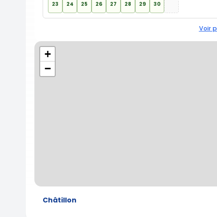
23
24
25
26
27
28
29
30
Voir p
+
−
Châtillon