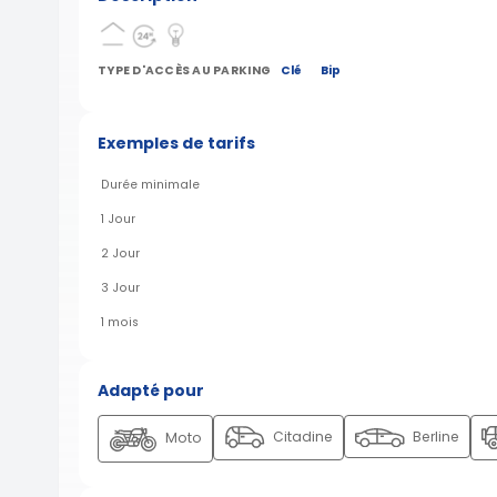
TYPE D'ACCÈS AU PARKING
Clé
Bip
Exemples de tarifs
Durée minimale
1 Jour
2 Jour
3 Jour
1 mois
Adapté pour
Citadine
Berline
Moto