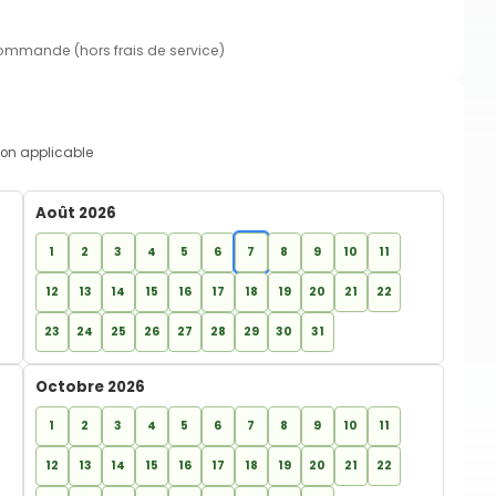
commande (hors frais de service)
on applicable
Août 2026
1
2
3
4
5
6
7
8
9
10
11
12
13
14
15
16
17
18
19
20
21
22
23
24
25
26
27
28
29
30
31
Octobre 2026
1
2
3
4
5
6
7
8
9
10
11
12
13
14
15
16
17
18
19
20
21
22