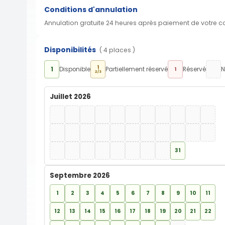
Conditions d'annulation
Annulation gratuite 24 heures après paiement de votre 
Disponibilités
( 4 places )
1
1
Disponible
Partiellement réservé
Réservé
N
1
2/3
Juillet 2026
31
Septembre 2026
1
2
3
4
5
6
7
8
9
10
11
12
13
14
15
16
17
18
19
20
21
22