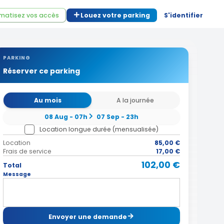
matisez vos accès
Louez votre parking
S'identifier
PARKING
Réserver ce parking
Au mois
A la journée
08 Aug - 07h
07 Sep - 23h
Location longue durée (mensualisée)
Location
85,00 €
Frais de service
17,00 €
102,00 €
Total
Message
Envoyer une demande