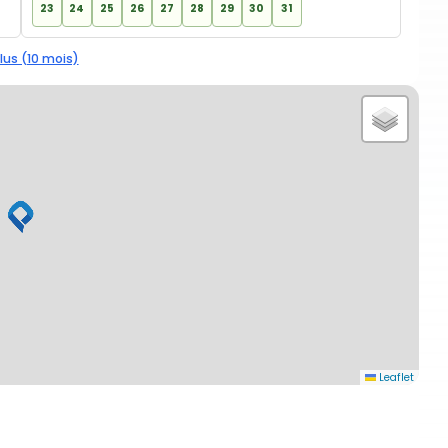
23
24
25
26
27
28
29
30
31
lus (10 mois)
Leaflet