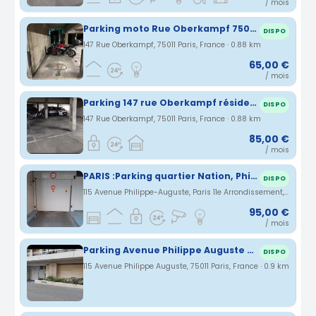
/ mois
Parking moto Rue Oberkampf 75011 Paris / proche métro Ménilmontant
DISPO
147 Rue Oberkampf, 75011 Paris, France · 0.88 km
65,00 €
/ mois
Parking 147 rue Oberkampf résidence sécurisée
DISPO
147 Rue Oberkampf, 75011 Paris, France · 0.88 km
85,00 €
/ mois
PARIS :Parking quartier Nation, Philippe Auguste
DISPO
115 Avenue Philippe-Auguste, Paris 11e Arrondissement, Île-de-France, France · 0.9 km
95,00 €
/ mois
Parking Avenue Philippe Auguste à côté du père lachaise Paris
DISPO
115 Avenue Philippe Auguste, 75011 Paris, France · 0.9 km