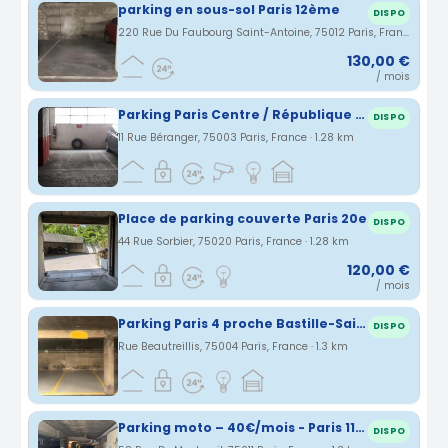
parking en sous-sol Paris 12ème
DISPO
220 Rue Du Faubourg Saint-Antoine, 75012 Paris, France · 1.27 km
130,00 €
/ mois
Parking Paris Centre / République - Haut Marais
DISPO
11 Rue Béranger, 75003 Paris, France · 1.28 km
Place de parking couverte Paris 20e
DISPO
44 Rue Sorbier, 75020 Paris, France · 1.28 km
120,00 €
/ mois
Parking Paris 4 proche Bastille-Saint Paul
DISPO
Rue Beautreillis, 75004 Paris, France · 1.3 km
Parking moto – 40€/mois - Paris 11ème - Métro Nation/Porte de Vincennes
DISPO