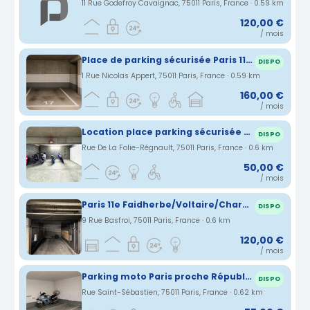
11 Rue Godefroy Cavaignac, 75011 Paris, France · 0.59 km
120,00 €
/ mois
Place de parking sécurisée Paris 11ème
DISPO
1 Rue Nicolas Appert, 75011 Paris, France · 0.59 km
160,00 €
/ mois
Location place parking sécurisée - moto deux-roues scooter
DISPO
Rue De La Folie-Régnault, 75011 Paris, France · 0.6 km
50,00 €
/ mois
Paris 11e Faidherbe/Voltaire/Charonne
DISPO
9 Rue Basfroi, 75011 Paris, France · 0.6 km
120,00 €
/ mois
Parking moto Paris proche République / Marais / Bastille
DISPO
Rue Saint-Sébastien, 75011 Paris, France · 0.62 km