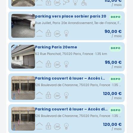
112,00 €
/ mois
parking vers place sorbier paris 20
DISPO
Rue Juillet, Paris 20e Arrondissement, Île-de-France, France · 1.34 km
90,00 €
/ mois
Parking Paris 20eme
DISPO
62 Rue Planchat, 75020 Paris, France · 1.35 km
95,00 €
/ mois
Parking couvert à louer – Accès immédiat Bd de Charonne – Métro Alexandre Dumas (2 min)
DISPO
126 Boulevard de Charonne, 75020 Paris, France · 1.35 km
120,00 €
/ mois
Parking couvert à louer – Accès direct Bd de Charonne – Métro Alexandre Dumas (2 min)
DISPO
126 Boulevard de Charonne, 75020 Paris, France · 1.35 km
120,00 €
/ mois