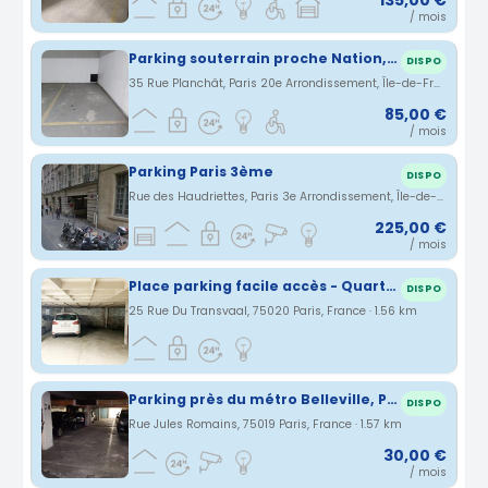
135,00 €
/ mois
Parking souterrain proche Nation, Avron, Alexandre Dumas, Buzenval
DISPO
35 Rue Planchât, Paris 20e Arrondissement, Île-de-France, France · 1.55 km
85,00 €
/ mois
Parking Paris 3ème
DISPO
Rue des Haudriettes, Paris 3e Arrondissement, Île-de-France, France · 1.55 km
225,00 €
/ mois
Place parking facile accès - Quartier Jourdain, Couronnes, Parc de Belleville, Ménilmontant
DISPO
25 Rue Du Transvaal, 75020 Paris, France · 1.56 km
Parking près du métro Belleville, PARIS
DISPO
Rue Jules Romains, 75019 Paris, France · 1.57 km
30,00 €
/ mois