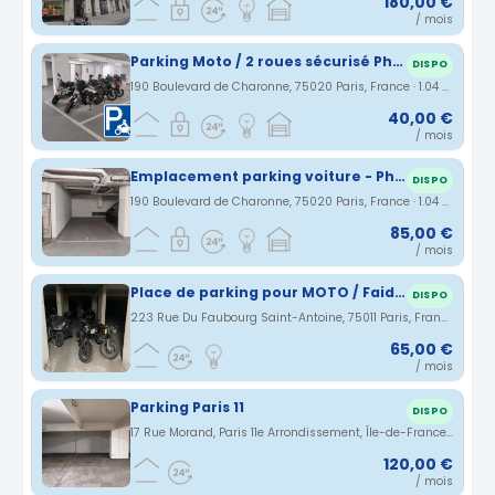
180,00 €
/ mois
Parking Moto / 2 roues sécurisé Phil. Auguste – Alex. Dumas
DISPO
190 Boulevard de Charonne, 75020 Paris, France · 1.04 km
40,00 €
/ mois
Emplacement parking voiture - Phil. Auguste – Alex. Dumas
DISPO
190 Boulevard de Charonne, 75020 Paris, France · 1.04 km
85,00 €
/ mois
Place de parking pour MOTO / Faidherbe Chaligny
DISPO
223 Rue Du Faubourg Saint-Antoine, 75011 Paris, France · 1.06 km
65,00 €
/ mois
Parking Paris 11
DISPO
17 Rue Morand, Paris 11e Arrondissement, Île-de-France, France · 1.09 km
120,00 €
/ mois