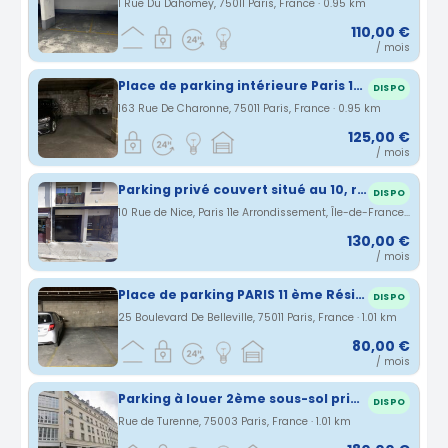
1 Rue Du Dahomey, 75011 Paris, France · 0.95 km
110,00 €
/ mois
Place de parking intérieure Paris 11ème
DISPO
163 Rue De Charonne, 75011 Paris, France · 0.95 km
125,00 €
/ mois
Parking privé couvert situé au 10, rue de Nice Paris 11e
DISPO
10 Rue de Nice, Paris 11e Arrondissement, Île-de-France, France · 1.01 km
130,00 €
/ mois
Place de parking PARIS 11 ème Résidence sécurisée Métro Couronne
DISPO
25 Boulevard De Belleville, 75011 Paris, France · 1.01 km
80,00 €
/ mois
Parking à louer 2ème sous-sol privé accès sécurisé Le Marais 75003
DISPO
Rue de Turenne, 75003 Paris, France · 1.01 km