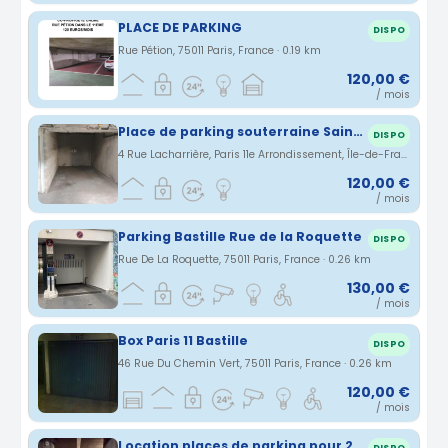
PLACE DE PARKING
DISPO
Rue Pétion, 75011 Paris, France · 0.19 km
120,00 €
/ mois
Place de parking souterraine Saint Ambroise Paris 11
DISPO
4 Rue Lacharrière, Paris 11e Arrondissement, Île-de-France, France · 0.25 km
120,00 €
/ mois
Parking Bastille Rue de la Roquette
DISPO
Rue De La Roquette, 75011 Paris, France · 0.26 km
130,00 €
/ mois
Box Paris 11 Bastille
DISPO
46 Rue Du Chemin Vert, 75011 Paris, France · 0.26 km
120,00 €
/ mois
Location places de parking pour 2 roues - Paris 11