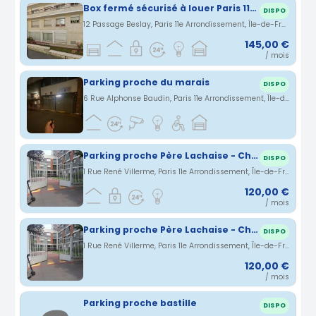
Box fermé sécurisé à louer Paris 11éme
DISPO
12 Passage Beslay, Paris 11e Arrondissement, Île-de-France, France · 0.55 km
145,00 €
/ mois
Parking proche du marais
DISPO
6 Rue Alphonse Baudin, Paris 11e Arrondissement, Île-de-France, France · 0.58 km
Parking proche Père Lachaise - Chemin vert - Roquette
DISPO
1 Rue René Villerme, Paris 11e Arrondissement, Île-de-France, France · 0.59 km
120,00 €
/ mois
Parking proche Père Lachaise - Chemin vert - Roquette
DISPO
1 Rue René Villerme, Paris 11e Arrondissement, Île-de-France, France · 0.59 km
120,00 €
/ mois
Parking proche bastille
DISPO