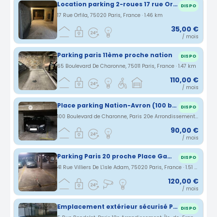
Location parking 2-roues 17 rue Orfila PARIS 20e
DISPO
17 Rue Orfila, 75020 Paris, France · 1.46 km
35,00 €
/ mois
Parking paris 11ème proche nation
DISPO
65 Boulevard De Charonne, 75011 Paris, France · 1.47 km
110,00 €
/ mois
Place parking Nation-Avron (100 boulevard Charonne) au 1er sous-sol
DISPO
100 Boulevard de Charonne, Paris 20e Arrondissement, Île-de-France, France · 1.49 km
90,00 €
/ mois
Parking Paris 20 proche Place Gambetta
DISPO
41 Rue Villiers De L'isle Adam, 75020 Paris, France · 1.51 km
120,00 €
/ mois
Emplacement extérieur sécurisé Paris 12
DISPO