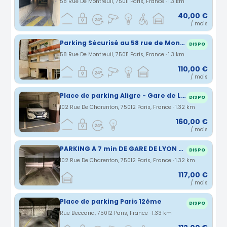
58 Rue De Montreuil, 75011 Paris, France · 1.3 km
40,00 €
/ mois
Parking Sécurisé au 58 rue de Montreuil 75011
DISPO
58 Rue De Montreuil, 75011 Paris, France · 1.3 km
110,00 €
/ mois
Place de parking Aligre - Gare de Lyon
DISPO
102 Rue De Charenton, 75012 Paris, France · 1.32 km
160,00 €
/ mois
PARKING A 7 min DE GARE DE LYON 75012
DISPO
102 Rue De Charenton, 75012 Paris, France · 1.32 km
117,00 €
/ mois
Place de parking Paris 12ème
DISPO
Rue Beccaria, 75012 Paris, France · 1.33 km