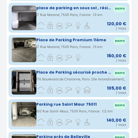
place de parking en sous sol , résidence survéillée Paris 11
DISPO
17 Rue Morand, 75011 Paris, France · 1.11 km
120,00 €
/ mois
Place de Parking Premium 11ème
DISPO
17 Rue Morand, 75011 Paris, France · 1.11 km
160,00 €
/ mois
Place de Parking sécurisé proche Charonne et Nation
DISPO
176 Boulevard de Charonne, Paris 20e Arrondissement, Île-de-France, France · 1.11 km
105,00 €
/ mois
Parking rue Saint Maur 75011
DISPO
150 Rue Saint-Maur, 75011 Paris, France · 1.12 km
140,00 €
/ mois
Parking près de Belleville
DISPO