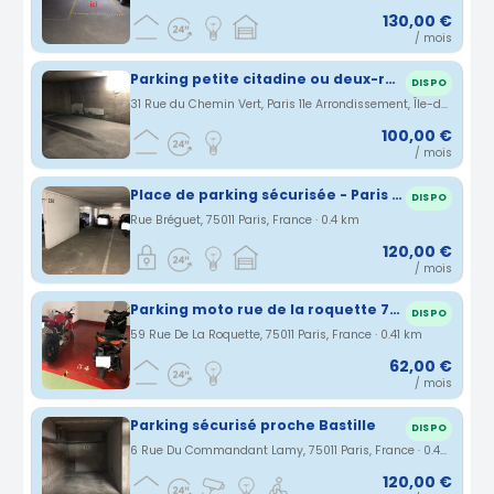
130,00 €
/ mois
Parking petite citadine ou deux-roues Paris Bastille
DISPO
31 Rue du Chemin Vert, Paris 11e Arrondissement, Île-de-France, France · 0.36 km
100,00 €
/ mois
Place de parking sécurisée - Paris 11e
DISPO
Rue Bréguet, 75011 Paris, France · 0.4 km
120,00 €
/ mois
Parking moto rue de la roquette 75011 Paris
DISPO
59 Rue De La Roquette, 75011 Paris, France · 0.41 km
62,00 €
/ mois
Parking sécurisé proche Bastille
DISPO
6 Rue Du Commandant Lamy, 75011 Paris, France · 0.49 km
120,00 €