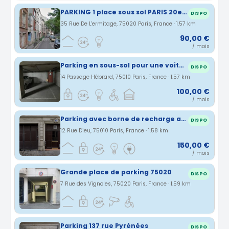
PARKING 1 place sous sol PARIS 20e ermitage-jourdain
DISPO
35 Rue De L'ermitage, 75020 Paris, France · 1.57 km
90,00 €
/ mois
Parking en sous-sol pour une voiture ou 3 scooters
DISPO
14 Passage Hébrard, 75010 Paris, France · 1.57 km
100,00 €
/ mois
Parking avec borne de recharge au 12 rue Dieu, 75010 Paris
DISPO
12 Rue Dieu, 75010 Paris, France · 1.58 km
150,00 €
/ mois
Grande place de parking 75020
DISPO
7 Rue des Vignoles, 75020 Paris, France · 1.59 km
Parking 137 rue Pyrénées
DISPO