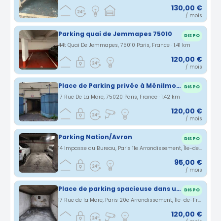
130,00 €
/ mois
Parking quai de Jemmapes 75010
DISPO
44t Quai De Jemmapes, 75010 Paris, France · 1.41 km
120,00 €
/ mois
Place de Parking privée à Ménilmontant (vers Parc de Belleville)
DISPO
17 Rue De La Mare, 75020 Paris, France · 1.42 km
120,00 €
/ mois
Parking Nation/Avron
DISPO
14 Impasse du Bureau, Paris 11e Arrondissement, Île-de-France, France · 1.42 km
95,00 €
/ mois
Place de parking spacieuse dans un immeuble sécurisé à Ménilmontant
DISPO
17 Rue de la Mare, Paris 20e Arrondissement, Île-de-France, France · 1.42 km
120,00 €