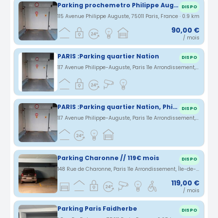
Parking prochemetro Philippe Auguste , bus 71 et76
DISPO
115 Avenue Philippe Auguste, 75011 Paris, France · 0.9 km
90,00 €
/ mois
PARIS :Parking quartier Nation
DISPO
117 Avenue Philippe-Auguste, Paris 11e Arrondissement, Île-de-France, France · 0.91 km
PARIS :Parking quartier Nation, Philippe Auguste
DISPO
117 Avenue Philippe-Auguste, Paris 11e Arrondissement, Île-de-France, France · 0.91 km
Parking Charonne // 119€ mois
DISPO
148 Rue de Charonne, Paris 11e Arrondissement, Île-de-France, France · 0.91 km
119,00 €
/ mois
Parking Paris Faidherbe
DISPO