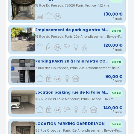
15 Rue Du Pressoir, 75020 Paris, France · 1.12 km
130,00 €
/ mois
Emplacement de parking entre Ménilmontant et Couronnes.
DISPO
16 Rue du Pressoir, Paris 20e Arrondissement, Île-de-France, France · 1.12 km
120,00 €
/ mois
Parking PARIS 20 à 1 min métro COURONNES
DISPO
7 Rue des Couronnes, Paris 20e Arrondissement, Île-de-France, France · 1.13 km
90,00 €
/ mois
Location parking rue de la Folie Méricourt à Paris (75)
DISPO
102 Rue de la Folie Méricourt, Paris, France · 1.14 km
140,00 €
/ mois
LOCATION PARKING GARE DE LYON
DISPO
56 Rue Crozatier, Paris 12e Arrondissement, Île-de-France, France · 1.15 km