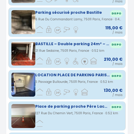
/ mois
Parking sécurisé proche Bastille
DISPO
6 Rue Du Commandant Lamy, 75011 Paris, France · 0.49 km
115,00 €
/ mois
BASTILLE – Double parking 24m² – Utilitaire possible – Sous-sol sécurisé
DISPO
21 Rue Sedaine, 75011 Paris, France · 0.52 km
210,00 €
/ mois
LOCATION PLACE DE PARKING PARIS 11
DISPO
5 Passage Bullourde, 75011 Paris, France · 0.52 km
130,00 €
/ mois
Place de parking proche Père Lachaise 11è
DISPO
127 Rue Du Chemin Vert, 75011 Paris, France · 0.52 km