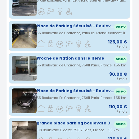
5 Rue Rondelet, Paris 12e Arrondissement, Île-de-France, France · 1.54 km
Place de Parking Sécurisé - Boulevard de Charonne - 75011
DISPO
55 Boulevard de Charonne, Paris 11e Arrondissement, Île-de-France, Francia · 1.54 km
125,00 €
/ mois
Proche de Nation dans le 11eme
DISPO
55 Boulevard de Charonne, 75011 Paris, France · 1.55 km
90,00 €
/ mois
Place de Parking Sécurisé - Boulevard de Charonne - 75011
DISPO
55 Boulevard De Charonne, 75011 Paris, France · 1.55 km
110,00 €
/ mois
grande place parking boulevard Diderot
DISPO
138 Boulevard Diderot, 75012 Paris, France · 1.55 km