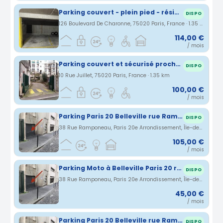
Parking couvert - plein pied - résidence sécurisée
DISPO
126 Boulevard De Charonne, 75020 Paris, France · 1.35 km
114,00 €
/ mois
Parking couvert et sécurisé proche des métros Gambetta et Ménilmontant.
DISPO
10 Rue Juillet, 75020 Paris, France · 1.35 km
100,00 €
/ mois
Parking Paris 20 Belleville rue Ramponeau
DISPO
38 Rue Ramponeau, Paris 20e Arrondissement, Île-de-France, France · 1.36 km
105,00 €
/ mois
Parking Moto à Belleville Paris 20 rue Ramponeau
DISPO
38 Rue Ramponeau, Paris 20e Arrondissement, Île-de-France, France · 1.36 km
45,00 €
/ mois
Parking Paris 20 Belleville rue Ramponeau
DISPO