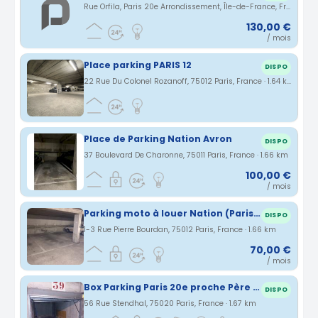
Rue Orfila, Paris 20e Arrondissement, Île-de-France, France · 1.63 km
130,00 €
/ mois
Place parking PARIS 12
DISPO
22 Rue Du Colonel Rozanoff, 75012 Paris, France · 1.64 km
Place de Parking Nation Avron
DISPO
37 Boulevard De Charonne, 75011 Paris, France · 1.66 km
100,00 €
/ mois
Parking moto à louer Nation (Paris 12ème)
DISPO
1-3 Rue Pierre Bourdan, 75012 Paris, France · 1.66 km
70,00 €
/ mois
Box Parking Paris 20e proche Père Lachaise
DISPO
56 Rue Stendhal, 75020 Paris, France · 1.67 km