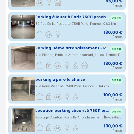
55,00 €
/ mois
Parking à louer à Paris 75011 proche de Bastille
DISPO
52 Rue De La Roquette, 75011 Paris, France · 0.63 km
130,00 €
/ mois
Parking 11ème arrondissement - Rue Plichon
DISPO
Rue Plichon, Paris 11e Arrondissement, Île-de-France, France · 0.64 km
130,00 €
/ mois
parking a pere la chaise
DISPO
Rue René Villermé, 75011 Paris, France · 0.64 km
100,00 €
/ mois
Location parking sécurisé 75011 proche voltaire/ charonne
DISPO
Passage Courtois, Paris 11e Arrondissement, Île-de-France, France · 0.67 km
130,00 €
/ mois