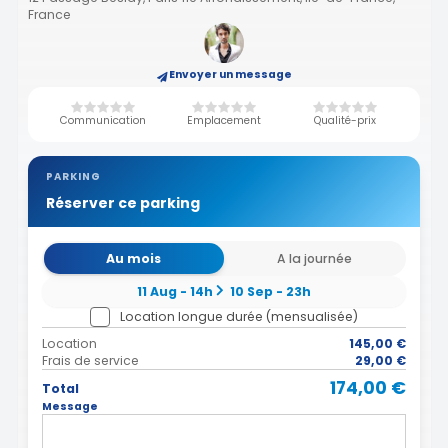
France
Envoyer un message
Communication
Emplacement
Qualité-prix
PARKING
Réserver ce parking
Au mois
A la journée
11 Aug - 14h
10 Sep - 23h
Location longue durée (mensualisée)
Location
145,00 €
Frais de service
29,00 €
174,00 €
Total
Message