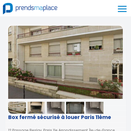
Box fermé sécurisé à louer Paris 11éme
12 Passage Beslay, Paris 11e Arrondissement, Île-de-France,