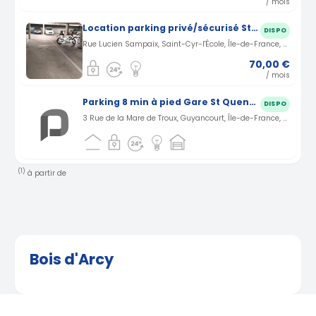
/ mois
Location parking privé/sécurisé St-Cyr-l’Ecole
DISPO
Rue Lucien Sampaix, Saint-Cyr-l'École, Île-de-France, France · 3.22 km
70,00 €
/ mois
Parking 8 min à pied Gare St Quentin en Yvelines (RER C, ligne U & N)
DISPO
3 Rue de la Mare de Troux, Guyancourt, Île-de-France, France · 3.78 km
(1)
à partir de
Bois d'Arcy