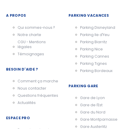
A PROPOS
PARKING VACANCES
Qui sommes-nous ?
Parking Disneyland
Notre charte
Parking Ile d'Yeu
CGU - Mentions
Parking Biarritz
légales
Parking Nice
Témoignages
Parking Cannes
Parking Tignes
BESOIN D'AIDE ?
Parking Bordeaux
Comment ça marche
PARKING GARE
Nous contacter
Questions fréquentes
Gare de Lyon
Actualités
Gare de l'Est
Gare du Nord
ESPACE PRO
Gare Montparnasse
Gare Austerlitz