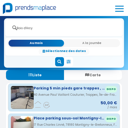
Au mois
A la journée
Sélectionnez des dates
Liste
Carte
Parking 5 min pieds gare trappes , 50€/mois
DISPO
40 Avenue Paul Vaillant Couturier, Trappes, Île-de-France, France · 3.3 km
50,00 €
/ mois
Place parking sous-sol Montigny-le-Bretonneux
DISPO
17 Rue Charles Linné, 78180 Montigny-le-Bretonneux, France · 3.44 km