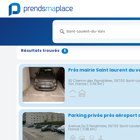
Nouveauté
Nouveauté
Nouveauté
Nouveauté
Nouveauté
Nouveauté
Nouveauté
Résultats trouvés
8
Près mairie Saint laurent du v
92 Chemin des Pignatières, 06700 Saint-La
Var, France
( 0.49 km)
Parking privée près aéroport 
Avenue Du 11 Novembre, 06700 Saint-Lauren
France
( 0.58 km)