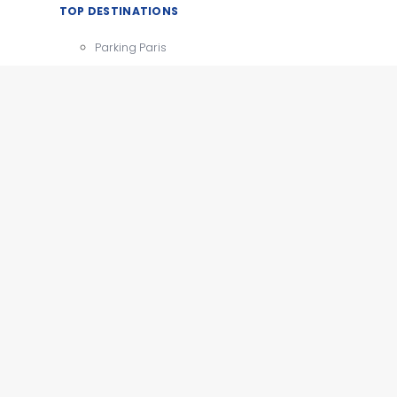
TOP DESTINATIONS
Parking Paris
CDG
Parking Orly
Parking Roissy
Villes
Aéroports
e
Gares
Tourisme
x
e