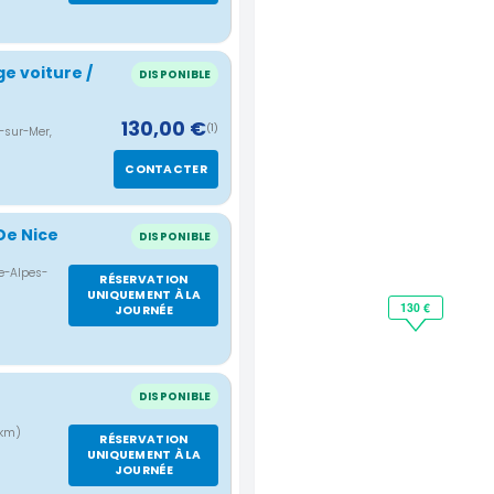
e voiture /
DISPONIBLE
130,00 €
(1)
-sur-Mer,
CONTACTER
De Nice
DISPONIBLE
ce-Alpes-
RÉSERVATION
UNIQUEMENT À LA
130 €
JOURNÉE
DISPONIBLE
 km)
RÉSERVATION
UNIQUEMENT À LA
JOURNÉE