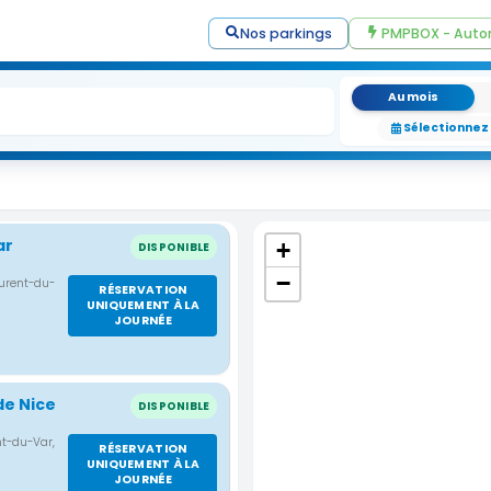
Nos parkings
PMPBOX - Auto
Au mois
Sélectionnez
ar
+
DISPONIBLE
−
urent-du-
RÉSERVATION
UNIQUEMENT À LA
JOURNÉE
de Nice
DISPONIBLE
t-du-Var,
RÉSERVATION
UNIQUEMENT À LA
JOURNÉE