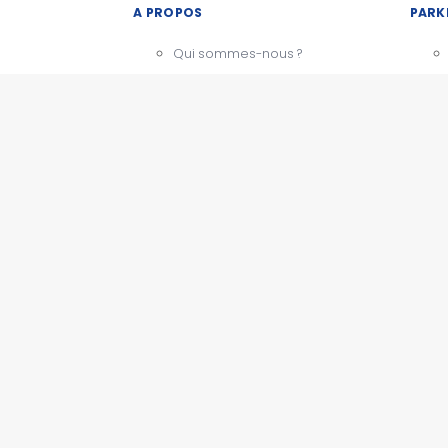
A PROPOS
PARK
Qui sommes-nous ?
Notre charte
CGU - Mentions légales
Témoignages
BESOIN D'AIDE ?
Comment ça marche
Nous contacter
PARK
Questions fréquentes
Actualités
ESPACE PRO
Devenir partenaire
Espace presse