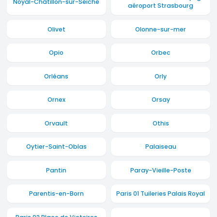
Noyal-Châtillon-sur-Seiche
aéroport Strasbourg
Olivet
Olonne-sur-mer
Opio
Orbec
Orléans
Orly
Ornex
Orsay
Orvault
Othis
Oytier-Saint-Oblas
Palaiseau
Pantin
Paray-Vieille-Poste
Parentis-en-Born
Paris 01 Tuileries Palais Royal