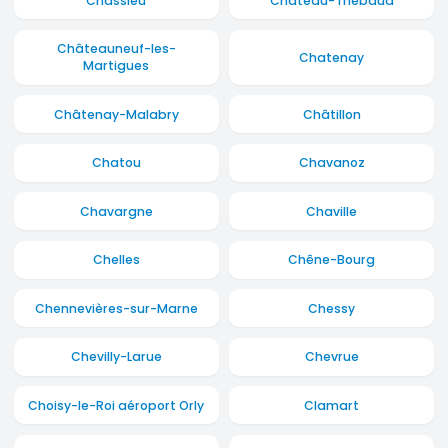
Chassieu
Château-Thébaud
Châteauneuf-les-
Chatenay
Martigues
Châtenay-Malabry
Châtillon
Chatou
Chavanoz
Chavargne
Chaville
Chelles
Chêne-Bourg
Chennevières-sur-Marne
Chessy
Chevilly-Larue
Chevrue
Choisy-le-Roi aéroport Orly
Clamart