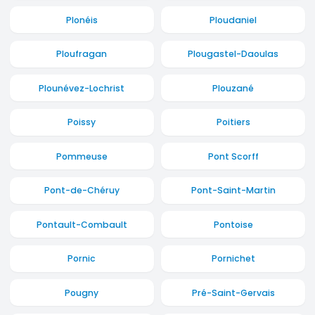
Plonéis
Ploudaniel
Ploufragan
Plougastel-Daoulas
Plounévez-Lochrist
Plouzané
Poissy
Poitiers
Pommeuse
Pont Scorff
Pont-de-Chéruy
Pont-Saint-Martin
Pontault-Combault
Pontoise
Pornic
Pornichet
Pougny
Pré-Saint-Gervais