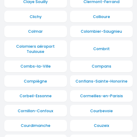
Claye Souilly
Clermont-Ferrand
Clichy
Collioure
Colmar
Colombier-Saugnieu
Colomiers aéroport
Combrit
Toulouse
Combs-la-Ville
Compans
Compiègne
Conflans-Sainte-Honorine
Corbeil-Essonne
Cormeilles-en-Parisis
Cornillon-Confoux
Courbevoie
Courdimanche
Couzeix