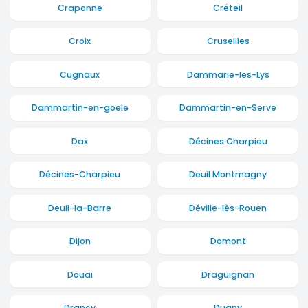
Craponne
Créteil
Croix
Cruseilles
Cugnaux
Dammarie-les-Lys
Dammartin-en-goele
Dammartin-en-Serve
Dax
Décines Charpieu
Décines-Charpieu
Deuil Montmagny
Deuil-la-Barre
Déville-lès-Rouen
Dijon
Domont
Douai
Draguignan
Drancy
Dugny