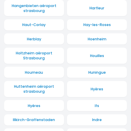
Hangenbieten aéroport
Harfleur
strasbourg
Haut-Corlay
Hay-les-Roses
Herblay
Hoenheim
Holtzheim aéroport
Houilles
Strasbourg
Houmeau
Huningue
Huttenheim aéroport
Hyères
strasbourg
Hyères
Ifs
Illkirch-Graffenstaden
Indre