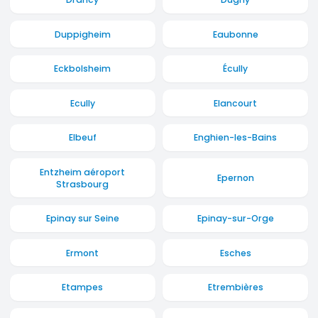
Duppigheim
Eaubonne
Eckbolsheim
Écully
Ecully
Elancourt
Elbeuf
Enghien-les-Bains
Entzheim aéroport
Epernon
Strasbourg
Epinay sur Seine
Epinay-sur-Orge
Ermont
Esches
Etampes
Etrembières