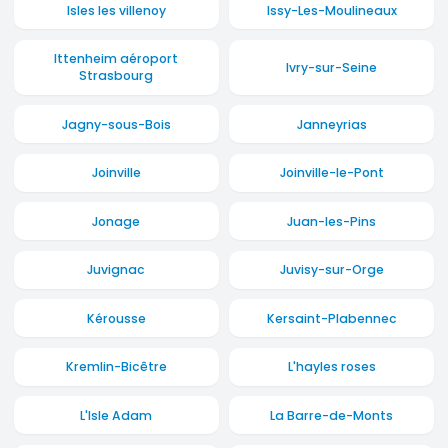
Isles les villenoy
Issy-Les-Moulineaux
Ittenheim aéroport
Ivry-sur-Seine
Strasbourg
Jagny-sous-Bois
Janneyrias
Joinville
Joinville-le-Pont
Jonage
Juan-les-Pins
Juvignac
Juvisy-sur-Orge
Kérousse
Kersaint-Plabennec
Kremlin-Bicêtre
L'hayles roses
L'Isle Adam
La Barre-de-Monts