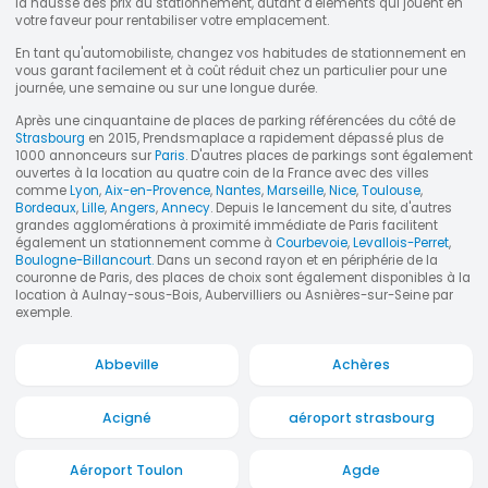
la hausse des prix du stationnement, autant d'éléments qui jouent en
votre faveur pour rentabiliser votre emplacement.
En tant qu'automobiliste, changez vos habitudes de stationnement en
vous garant facilement et à coût réduit chez un particulier pour une
journée, une semaine ou sur une longue durée.
Après une cinquantaine de places de parking référencées du côté de
Strasbourg
en 2015, Prendsmaplace a rapidement dépassé plus de
1000 annonceurs sur
Paris
. D'autres places de parkings sont également
ouvertes à la location au quatre coin de la France avec des villes
comme
Lyon
,
Aix-en-Provence
,
Nantes
,
Marseille
,
Nice
,
Toulouse
,
Bordeaux
,
Lille
,
Angers
,
Annecy
. Depuis le lancement du site, d'autres
grandes agglomérations à proximité immédiate de Paris facilitent
également un stationnement comme à
Courbevoie
,
Levallois-Perret
,
Boulogne-Billancourt.
Dans un second rayon et en périphérie de la
couronne de Paris, des places de choix sont également disponibles à la
location à Aulnay-sous-Bois, Aubervilliers ou Asnières-sur-Seine par
exemple.
Abbeville
Achères
Acigné
aéroport strasbourg
Aéroport Toulon
Agde