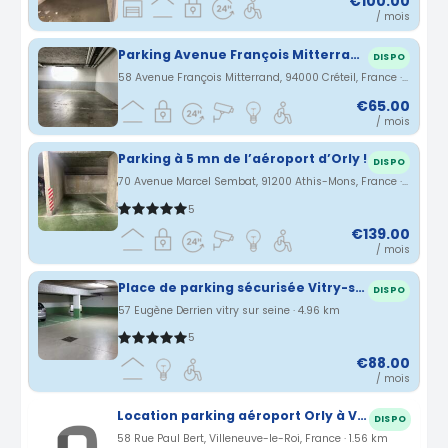
€100.00
/ mois
Parking Avenue François Mitterrand-rue des Vieux Bassins
DISPO
58 Avenue François Mitterrand, 94000 Créteil, France · 4.6 km
€65.00
/ mois
Parking à 5 mn de l’aéroport d’Orly !
DISPO
70 Avenue Marcel Sembat, 91200 Athis-Mons, France · 4.77 km
5
€139.00
/ mois
Place de parking sécurisée Vitry-sur-Seine en sous-sol rue Eugène Derrien, quartier Moulin Vert (94)
DISPO
57 Eugène Derrien vitry sur seine · 4.96 km
5
€88.00
/ mois
Location parking aéroport Orly à Villeneuve-le-Roi (94)
DISPO
58 Rue Paul Bert, Villeneuve-le-Roi, France · 1.56 km