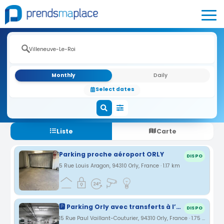
Monthly
Daily
Select dates
Liste
Carte
Parking proche aéroport ORLY
DISPO
5 Rue Louis Aragon, 94310 Orly, France · 1.17 km
🅿️ Parking Orly avec transferts à l’aéroport. Vous gardez vos clés.
DISPO
15 Rue Paul Vaillant-Couturier, 94310 Orly, France · 1.75 km