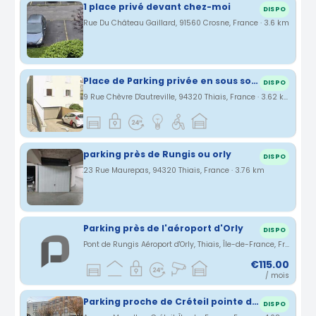
1 place privé devant chez-moi
DISPO
Rue Du Château Gaillard, 91560 Crosne, France · 3.6 km
Place de Parking privée en sous sol à louer proche aéroport orly 5 minutes
DISPO
9 Rue Chèvre D'autreville, 94320 Thiais, France · 3.62 km
parking près de Rungis ou orly
DISPO
23 Rue Maurepas, 94320 Thiais, France · 3.76 km
Parking près de l'aéroport d'Orly
DISPO
Pont de Rungis Aéroport d'Orly, Thiais, Île-de-France, France · 3.8 km
€115.00
/ mois
Parking proche de Créteil pointe du lac
DISPO