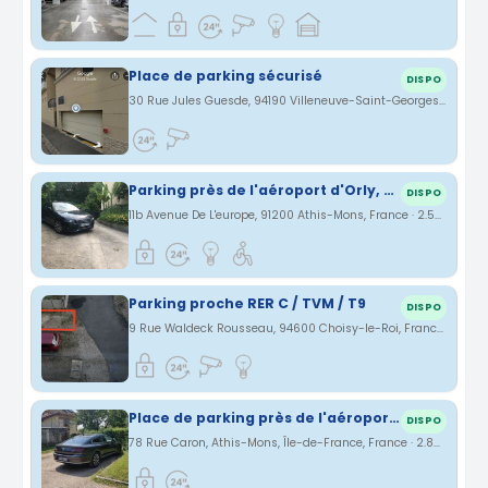
Place de parking sécurisé
DISPO
30 Rue Jules Guesde, 94190 Villeneuve-Saint-Georges, France · 2.12 km
Parking près de l'aéroport d'Orly, privé, sécurisé
DISPO
11b Avenue De L'europe, 91200 Athis-Mons, France · 2.58 km
Parking proche RER C / TVM / T9
DISPO
9 Rue Waldeck Rousseau, 94600 Choisy-le-Roi, France · 2.68 km
Place de parking près de l'aéroport d'Orly
DISPO
78 Rue Caron, Athis-Mons, Île-de-France, France · 2.83 km