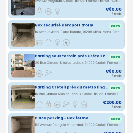
Avenue Magellan, Créteil, Île-de-France, France · 4.08 km
€80.00
/ mois
Box sécurisé aéroport d’orly
DISPO
16 Avenue Jean-Pierre Bénard, 91200 Athis-Mons, France · 4.28 km
Parking sous terrain près Créteil Pointe du Lac
DISPO
20 Rue Claude-Nicolas Ledoux, 94000 Créteil, France · 4.56 km
€80.00
/ mois
Parking Créteil près du metro ling 8 point du lac et bus 393 et 281 eruoparc
DISPO
16 Rue Claude Nicolas Ledoux, Créteil, Île-de-France, France · 4.56 km
€205.00
/ mois
Place parking - Box ferme
DISPO
52 Avenue François Mitterrand, 94000 Créteil, France · 4.56 km