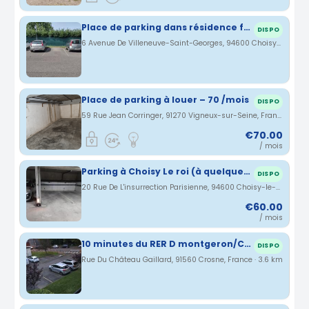
Place de parking dans résidence fermée
DISPO
6 Avenue De Villeneuve-Saint-Georges, 94600 Choisy-le-Roi, France · 2.92 km
Place de parking à louer – 70 /mois
DISPO
59 Rue Jean Corringer, 91270 Vigneux-sur-Seine, France · 3.49 km
€70.00
/ mois
Parking à Choisy Le roi (à quelques minutes de la gare)
DISPO
20 Rue De L'insurrection Parisienne, 94600 Choisy-le-Roi, France · 3.57 km
€60.00
/ mois
10 minutes du RER D montgeron/Crosne
DISPO
Rue Du Château Gaillard, 91560 Crosne, France · 3.6 km