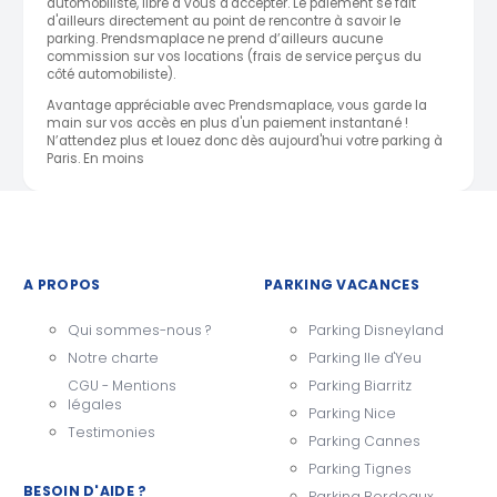
automobiliste, libre à vous d'accepter. Le paiement se fait
d'ailleurs directement au point de rencontre à savoir le
parking. Prendsmaplace ne prend d’ailleurs aucune
commission sur vos locations (frais de service perçus du
côté automobiliste).
Avantage appréciable avec Prendsmaplace, vous garde la
main sur vos accès en plus d'un paiement instantané !
N’attendez plus et louez donc dès aujourd'hui votre parking à
Paris. En moins
A PROPOS
PARKING VACANCES
Qui sommes-nous ?
Parking Disneyland
Notre charte
Parking Ile d'Yeu
CGU - Mentions
Parking Biarritz
légales
Parking Nice
Testimonies
Parking Cannes
Parking Tignes
BESOIN D'AIDE ?
Parking Bordeaux