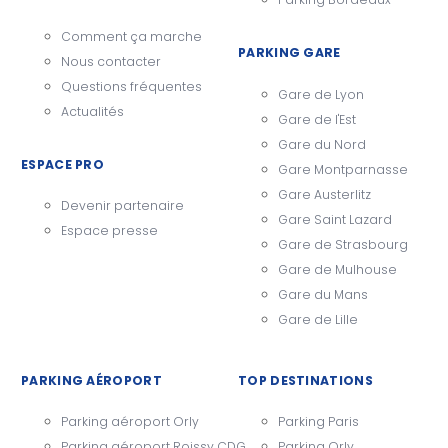
Comment ça marche
PARKING GARE
Nous contacter
Questions fréquentes
Gare de Lyon
Actualités
Gare de l'Est
Gare du Nord
ESPACE PRO
Gare Montparnasse
Gare Austerlitz
Devenir partenaire
Gare Saint Lazard
Espace presse
Gare de Strasbourg
Gare de Mulhouse
Gare du Mans
Gare de Lille
PARKING AÉROPORT
TOP DESTINATIONS
Parking aéroport Orly
Parking Paris
Parking aéroport Roissy CDG
Parking Orly