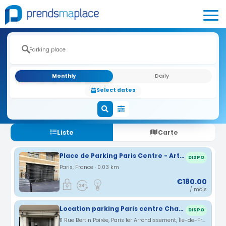
Monthly
Daily
Select dates
Liste
Carte
Place de Parking Paris Centre - Arts et Métiers
DISPO
Paris, France · 0.03 km
€180.00
/ mois
Location parking Paris centre Chatelet rue Bertin Poirée (75)
DISPO
11 Rue Bertin Poirée, Paris 1er Arrondissement, Île-de-France, France · 0.67 km