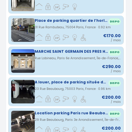
Place de parking quartier de l’horloge
DISPO
31 Rue Rambuteau, 75004 Paris, France · 0.92 km
€170.00
/ mois
MARCHE SAINT GERMAIN DES PRES HIGH SECURITY BOX
DISPO
Rue Lobineau, Paris 6e Arrondissement, Île-de-France, France · 0.95 km
€290.00
/ mois
A louer, place de parking située dans le quartier de l’Horloge au coeur de Paris. A proximité des Halles et du centre Pompidou.
DISPO
23 Rue Beaubourg, 75003 Paris, France · 0.96 km
€200.00
/ mois
Location parking Paris rue Beaubourg (75)
DISPO
29 Rue Beaubourg, Paris 3e Arrondissement, Île-de-France, France · 0.97 km
€200.00