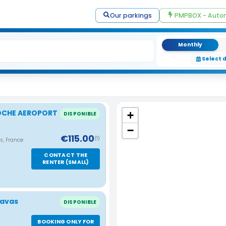
Our parkings
PMPBOX - Autom
Monthly
Select 
ROCHE AEROPORT
+
DISPONIBLE
−
€115.00
(1)
s, France
CONTACT THE
RENTER (SMALL)
pavas
DISPONIBLE
BOOKING ONLY FOR