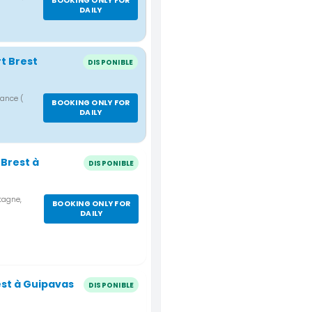
BOOKING ONLY FOR
DAILY
t Brest
DISPONIBLE
France
(
BOOKING ONLY FOR
DAILY
Brest à
DISPONIBLE
tagne,
BOOKING ONLY FOR
DAILY
est à Guipavas
DISPONIBLE