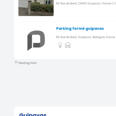
86 Rue de Brest, 29490 Guipavas, France
( 1
Parking fermé guipavas
86 Rue de Brest, Guipavas, Bretagne, France
(1)
Starting from
Parking aéroport Brest rue Ma
GUIPAVAS (29)
160 rue Marie Curie 29490 GUIPAVAS
( 1.6 k
5
Place de parking sécurisée av
proche aéroport Brest Guipav
Guipavas