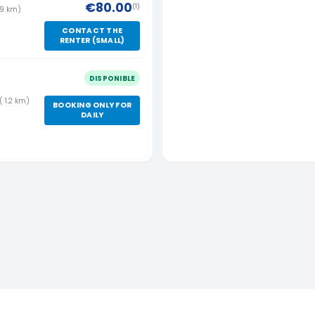
€80.00
(1)
.19 km)
CONTACT THE
RENTER (SMALL)
DISPONIBLE
( 1.2 km)
BOOKING ONLY FOR
DAILY
rie Curie
DISPONIBLE
€112.00
(1)
m)
CONTACT THE
RENTER (SMALL)
ec portail
DISPONIBLE
as (29)