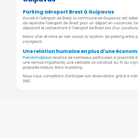
13 Rue de Ribeuze, Guipavas, Bretagne, Fran
Parking aéroport Brest à Guipavas
km)
Accolé à l'aéroport de Brest, la commune de Guipavas est idéal
5
de rejoindre l'aéroport de Brest pour un départ en vacances to
déposant et recherchant à l'aéroport de Brest lors d'un covoitura
Moins cher et riche en lien social, la location de parking ent
voyageurs.
Une relation humaine en plus d'une économi
Prendsmaplace
recense de nombreux particuliers à proximité de
une remise importante, une véritable se construit au fil du voy
proposée ailleurs dans le parking.
Nous vous conseillons d'anticiper vos réservations grâce à no
SMS.
A PROPOS
PARK