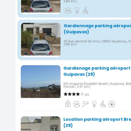
2.86 km)
Gardiennage parking aéropor
(Guipavas)
115 Rue Léonard De Vinci, 29850 Gouesnou, 
2.86 km)
Gardienage parking aéroport 
Guipavas (29)
160 Impasse Élisabeth Boselli, Guipavas, Bre
France
( 0.67 km)
4.3
Location parking aéroport Br
(29)