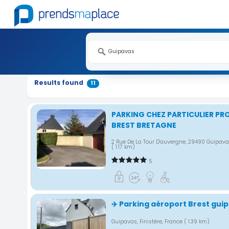
Nouveauté
Nouveauté
Nouveauté
Nouveauté
Nouveauté
Nouveauté
Results found
11
PARKING CHEZ PARTICULIER P
BREST BRETAGNE
2 Rue De La Tour D'auvergne, 29490 Guipava
( 1.17 km)
5
✈️ Parking aéroport Brest gui
Guipavas, Finistère, France
( 1.39 km)