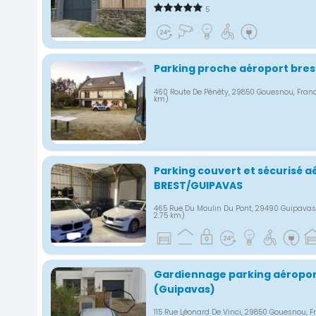
5
Parking proche aéroport bre
460 Route De Pénéty, 29850 Gouesnou, Fran
km)
Parking couvert et sécurisé a
BREST/GUIPAVAS
465 Rue Du Moulin Du Pont, 29490 Guipavas
2.75 km)
Gardiennage parking aéropor
(Guipavas)
115 Rue Léonard De Vinci, 29850 Gouesnou, 