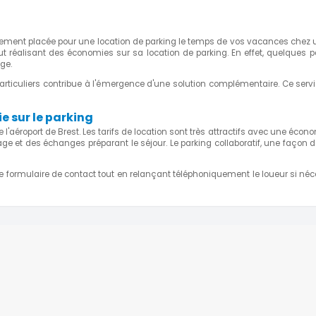
€90.00
(1)
ce
( 1.64
CONTACT THE
ement placée pour une location de parking le temps de vos vacances chez un 
RENTER (SMALL)
ut réalisant des économies sur sa location de parking. En effet, quelques pa
ge.
re particuliers contribue à l'émergence d'une solution complémentaire. Ce s
e sur le parking
 l'aéroport de Brest. Les tarifs de location sont très attractifs avec une éc
age et des échanges préparant le séjour. Le parking collaboratif, une façon 
tre formulaire de contact tout en relançant téléphoniquement le loueur si n
ING VACANCES
PARKING AÉROPORT