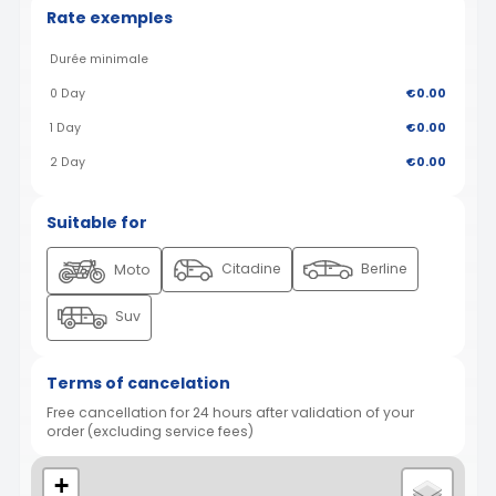
Rate exemples
Durée minimale
0 Day
€0.00
1 Day
€0.00
2 Day
€0.00
Suitable for
Citadine
Berline
Moto
Suv
Terms of cancelation
Free cancellation for 24 hours after validation of your
order (excluding service fees)
+