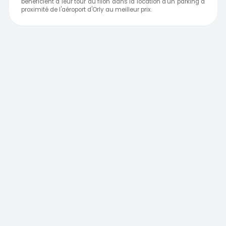
bénéficient à leur tour du filon dans la location d'un parking à
proximité de l'aéroport d'Orly au meilleur prix.