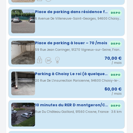
Place de parking dans résidence fermée
DISPO
6 Avenue De Villeneuve-Saint-Georges, 94600 Choisy-le-Roi, France · 2.92 km
Place de parking à louer – 70 /mois
DISPO
59 Rue Jean Corringer, 91270 Vigneux-sur-Seine, France · 3.49 km
70,00 €
/ mois
Parking à Choisy Le roi (à quelques minutes de la gare)
DISPO
20 Rue De L'insurrection Parisienne, 94600 Choisy-le-Roi, France · 3.57 km
60,00 €
/ mois
10 minutes du RER D montgeron/Crosne
DISPO
Rue Du Château Gaillard, 91560 Crosne, France · 3.6 km