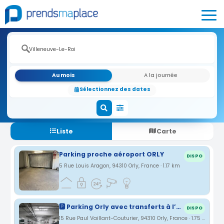
Au mois
A la journée
Sélectionnez des dates
Liste
Carte
Parking proche aéroport ORLY
DISPO
5 Rue Louis Aragon, 94310 Orly, France · 1.17 km
🅿️ Parking Orly avec transferts à l’aéroport. Vous gardez vos clés.
DISPO
15 Rue Paul Vaillant-Couturier, 94310 Orly, France · 1.75 km