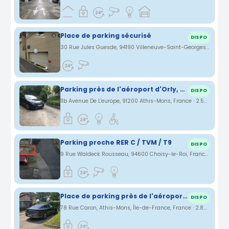
Place de parking sécurisé
DISPO
30 Rue Jules Guesde, 94190 Villeneuve-Saint-Georges, France · 2.12 km
Parking près de l'aéroport d'Orly, privé, sécurisé
DISPO
11b Avenue De L'europe, 91200 Athis-Mons, France · 2.58 km
Parking proche RER C / TVM / T9
DISPO
9 Rue Waldeck Rousseau, 94600 Choisy-le-Roi, France · 2.68 km
Place de parking près de l'aéroport d'Orly
DISPO
78 Rue Caron, Athis-Mons, Île-de-France, France · 2.83 km