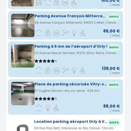
100,00 €
/ mois
Parking Avenue François Mitterrand-rue des Vieux Bassins
DISPO
58 Avenue François Mitterrand, 94000 Créteil, France · 4.6 km
65,00 €
/ mois
Parking à 5 mn de l’aéroport d’Orly !
DISPO
70 Avenue Marcel Sembat, 91200 Athis-Mons, France · 4.77 km
5
139,00 €
/ mois
Place de parking sécurisée Vitry-sur-Seine en sous-sol rue Eugène Derrien, quartier Moulin Vert (94)
DISPO
57 Eugène Derrien vitry sur seine · 4.96 km
5
88,00 €
/ mois
Location parking aéroport Orly à Villeneuve-le-Roi (94)
DISPO
58 Rue Paul Bert, Villeneuve-le-Roi, France · 1.56 km