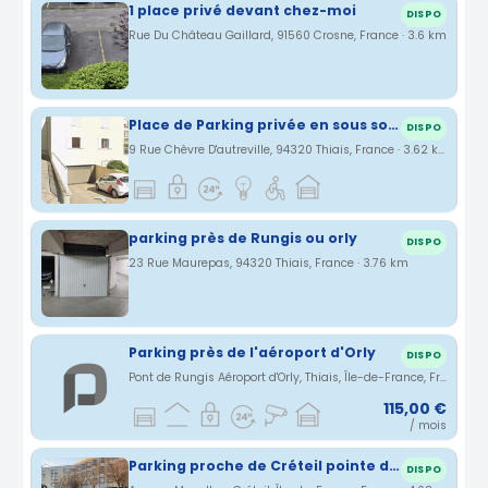
1 place privé devant chez-moi
DISPO
Rue Du Château Gaillard, 91560 Crosne, France · 3.6 km
Place de Parking privée en sous sol à louer proche aéroport orly 5 minutes
DISPO
9 Rue Chèvre D'autreville, 94320 Thiais, France · 3.62 km
parking près de Rungis ou orly
DISPO
23 Rue Maurepas, 94320 Thiais, France · 3.76 km
Parking près de l'aéroport d'Orly
DISPO
Pont de Rungis Aéroport d'Orly, Thiais, Île-de-France, France · 3.8 km
115,00 €
/ mois
Parking proche de Créteil pointe du lac
DISPO