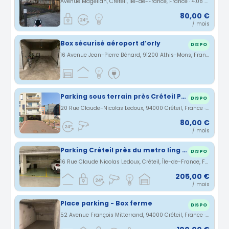
Avenue Magellan, Créteil, Île-de-France, France · 4.08 km
80,00 €
/ mois
Box sécurisé aéroport d’orly
DISPO
16 Avenue Jean-Pierre Bénard, 91200 Athis-Mons, France · 4.28 km
Parking sous terrain près Créteil Pointe du Lac
DISPO
20 Rue Claude-Nicolas Ledoux, 94000 Créteil, France · 4.56 km
80,00 €
/ mois
Parking Créteil près du metro ling 8 point du lac et bus 393 et 281 eruoparc
DISPO
16 Rue Claude Nicolas Ledoux, Créteil, Île-de-France, France · 4.56 km
205,00 €
/ mois
Place parking - Box ferme
DISPO
52 Avenue François Mitterrand, 94000 Créteil, France · 4.56 km