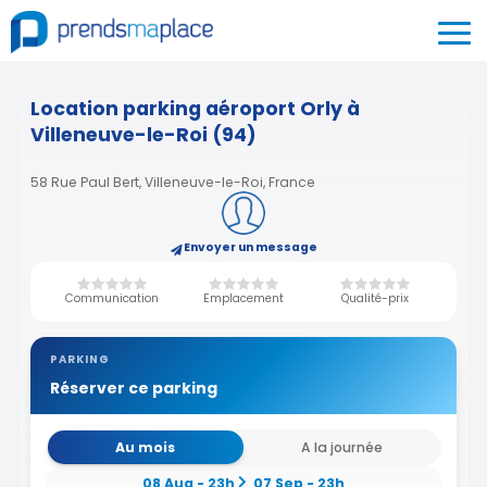
Location parking aéroport Orly à
Villeneuve-le-Roi (94)
58 Rue Paul Bert, Villeneuve-le-Roi, France
Envoyer un message
Communication
Emplacement
Qualité-prix
PARKING
Réserver ce parking
Au mois
A la journée
08 Aug - 23h
07 Sep - 23h