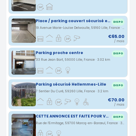
Place / parking couvert sécurisé en pleins coeur d'Euratechnologie
DISPO
19 Avenue Marie-Louïse Delwaulle, 59160 Lille, France · 2.86 km
€65.00
/ mois
Parking proche centre
DISPO
33 Rue Jean Bart, 59000 Lille, France · 3.02 km
Parking sécurisé Hellemmes-Lille
DISPO
7 Sentier Du Curé, 59260 Lille, France · 3.2 km
€70.00
/ mois
CETTE ANNONCE EST FAITE POUR VOUS
DISPO
Rue de l'Ermitage, 59700 Marcq-en-Barœul, France · 3.24 km