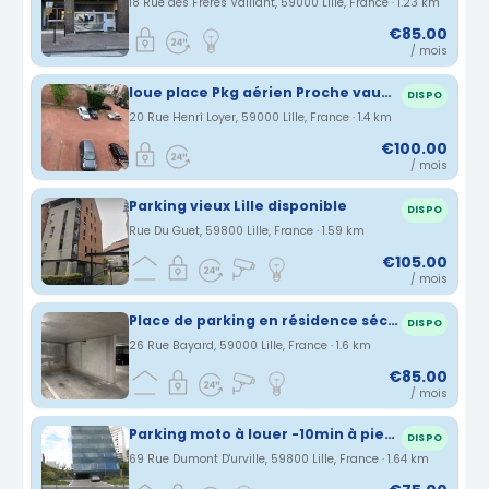
18 Rue des Frères Vaillant, 59000 Lille, France · 1.23 km
€85.00
/ mois
loue place Pkg aérien Proche vauban
DISPO
20 Rue Henri Loyer, 59000 Lille, France · 1.4 km
€100.00
/ mois
Parking vieux Lille disponible
DISPO
Rue Du Guet, 59800 Lille, France · 1.59 km
€105.00
/ mois
Place de parking en résidence sécurisée LILLE proche métro Porte des Postes
DISPO
26 Rue Bayard, 59000 Lille, France · 1.6 km
€85.00
/ mois
Parking moto à louer -10min à pied Lille Europe
DISPO
69 Rue Dumont D'urville, 59800 Lille, France · 1.64 km