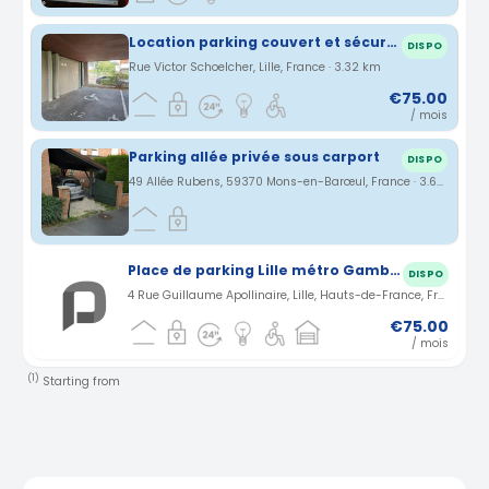
Location parking couvert et sécurisé rue Victor Schoelcher (proche euratechnologie) à Lille (59)
DISPO
Rue Victor Schoelcher, Lille, France · 3.32 km
€75.00
/ mois
Parking allée privée sous carport
DISPO
49 Allée Rubens, 59370 Mons-en-Barœul, France · 3.68 km
Place de parking Lille métro Gambetta
DISPO
4 Rue Guillaume Apollinaire, Lille, Hauts-de-France, France · 1.13 km
€75.00
/ mois
(1)
Starting from