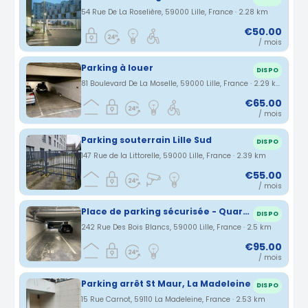
54 Rue De La Roselière, 59000 Lille, France · 2.28 km
€50.00
/ mois
Parking à louer
DISPO
81 Boulevard De La Moselle, 59000 Lille, France · 2.29 km
€65.00
/ mois
Parking souterrain Lille Sud
DISPO
147 Rue de la Littorelle, 59000 Lille, France · 2.39 km
€55.00
/ mois
Place de parking sécurisée - Quartier Bois Blancs
DISPO
242 Rue Des Bois Blancs, 59000 Lille, France · 2.5 km
€95.00
/ mois
Parking arrêt St Maur, La Madeleine
DISPO
15 Rue Carnot, 59110 La Madeleine, France · 2.53 km