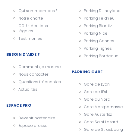
Qui sommes-nous ?
Parking Disneyland
Notre charte
Parking Ile d'Yeu
CGU - Mentions
Parking Biarritz
légales
Parking Nice
Testimonies
Parking Cannes
Parking Tignes
BESOIN D'AIDE ?
Parking Bordeaux
Comment ça marche
PARKING GARE
Nous contacter
Questions fréquentes
Gare de Lyon
Actualités
Gare de l'Est
Gare du Nord
ESPACE PRO
Gare Montparnasse
Gare Austerlitz
Devenir partenaire
Gare Saint Lazard
Espace presse
Gare de Strasbourg