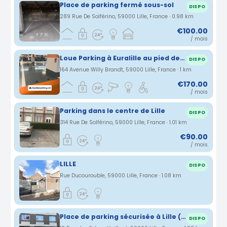
Place de parking fermé sous-sol
DISPO
289 Rue De Solférino, 59000 Lille, France · 0.98 km
€100.00
/ mois
Loue Parking à Euralille au pied des gares - 170€/mois CC
DISPO
164 Avenue Willy Brandt, 59000 Lille, France · 1 km
€170.00
/ mois
Parking dans le centre de Lille
DISPO
314 Rue De Solférino, 59000 Lille, France · 1.01 km
€90.00
/ mois
LILLE
DISPO
Rue Ducourouble, 59000 Lille, France · 1.08 km
Place de parking sécurisée à Lille (RDC)
DISPO