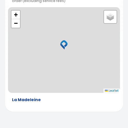
order (excluding service fees)
+
−
Leaflet
La Madeleine