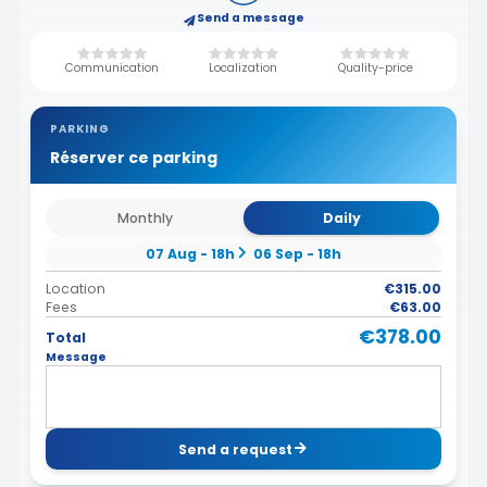
Send a message
Communication
Localization
Quality-price
PARKING
Réserver ce parking
Monthly
Daily
07 Aug - 18h
06 Sep - 18h
Location
€315.00
Fees
€63.00
€378.00
Total
Message
Send a request