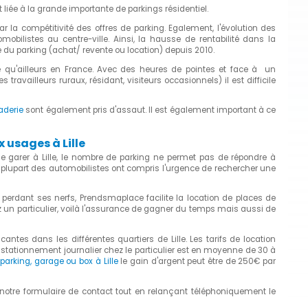
t liée à la grande importante de parkings résidentiel.
r la compétitivité des offres de parking. Egalement, l'évolution des
obilistes au centre-ville. Ainsi, la hausse de rentabilité dans la
é du parking (achat/ revente ou location) depuis 2010.
 qu'ailleurs en France. Avec des heures de pointes et face à un
ailleurs ruraux, résidant, visiteurs occasionnels) il est difficile
raderie
sont également pris d'assaut. Il est également important à ce
usages à Lille
 se garer à Lille, le nombre de parking ne permet pas de répondre à
plupart des automobilistes ont compris l'urgence de rechercher une
perdant ses nerfs, Prendsmaplace facilite la location de places de
ez un particulier, voilà l'assurance de gagner du temps mais aussi de
tes dans les différentes quartiers de Lille. Les tarifs de location
n stationnement journalier chez le particulier est en moyenne de 30 à
parking, garage ou box à Lille
le gain d'argent peut être de 250€ par
 notre formulaire de contact tout en relançant téléphoniquement le