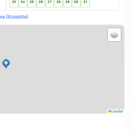
23
24
25
26
27
28
29
30
31
re (10 months)
Leaflet