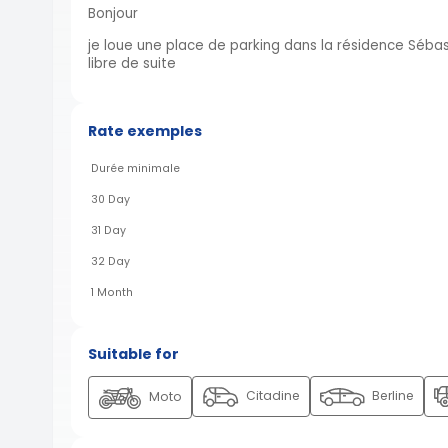
Bonjour
je loue une place de parking dans la résidence Sébas
libre de suite
Rate exemples
Durée minimale
30 Day
31 Day
32 Day
1 Month
Suitable for
Citadine
Berline
Moto