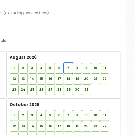
er (excluding service fees)
able
August 2026
1
2
3
4
5
6
7
8
9
10
11
12
13
14
15
16
17
18
19
20
21
22
23
24
25
26
27
28
29
30
31
October 2026
1
2
3
4
5
6
7
8
9
10
11
12
13
14
15
16
17
18
19
20
21
22