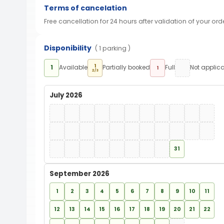
Terms of cancelation
Free cancellation for 24 hours after validation of your ord
Disponibility
( 1 parking )
1
1
Available
Partially booked
Full
Not applic
1
2/3
July 2026
31
September 2026
1
2
3
4
5
6
7
8
9
10
11
12
13
14
15
16
17
18
19
20
21
22