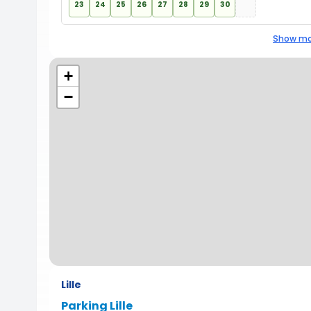
23
24
25
26
27
28
29
30
Show mo
+
−
Lille
Parking Lille