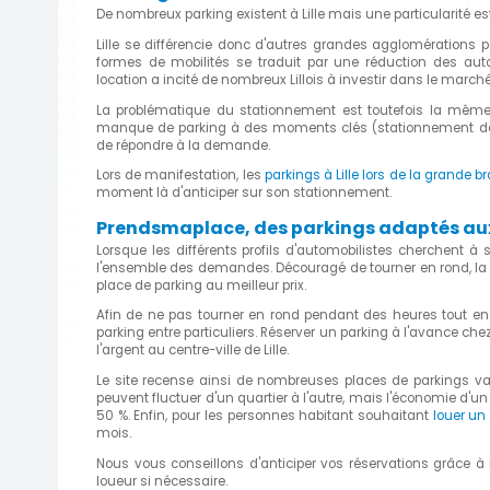
De nombreux parking existent à Lille mais une particularité es
Lille se différencie donc d'autres grandes agglomérations pa
formes de mobilités se traduit par une réduction des autom
location a incité de nombreux Lillois à investir dans le march
La problématique du stationnement est toutefois la même
manque de parking à des moments clés (stationnement des trav
de répondre à la demande.
Lors de manifestation, les
parkings à Lille lors de la grande b
moment là d'anticiper sur son stationnement.
Prendsmaplace, des parkings adaptés aux 
Lorsque les différents profils d'automobilistes cherchent à
l'ensemble des demandes. Découragé de tourner en rond, la 
place de parking au meilleur prix.
Afin de ne pas tourner en rond pendant des heures tout en 
parking entre particuliers. Réserver un parking à l'avance ch
l'argent au centre-ville de Lille.
Le site recense ainsi de nombreuses places de parkings vacan
peuvent fluctuer d'un quartier à l'autre, mais l'économie d'u
50 %. Enfin, pour les personnes habitant souhaitant
louer un 
mois.
Nous vous conseillons d'anticiper vos réservations grâce à
loueur si nécessaire.