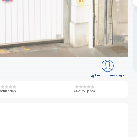
Send a message
calization
Quality-price