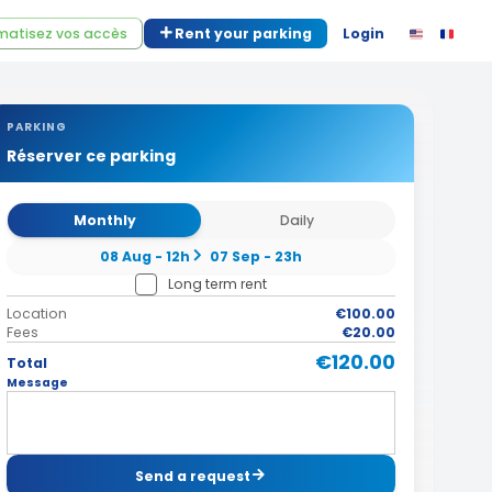
atisez vos accès
Rent your parking
Login
PARKING
Réserver ce parking
Monthly
Daily
08 Aug - 12h
07 Sep - 23h
Long term rent
Location
€100.00
Fees
€20.00
€120.00
Total
Message
Send a request