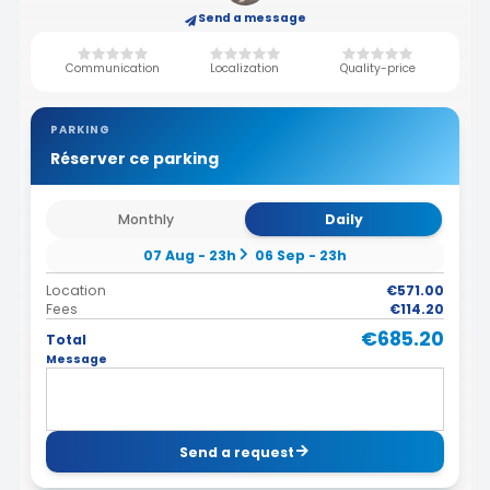
Send a message
Communication
Localization
Quality-price
PARKING
Réserver ce parking
Monthly
Daily
07 Aug - 23h
06 Sep - 23h
Location
€571.00
Fees
€114.20
€685.20
Total
Message
Send a request