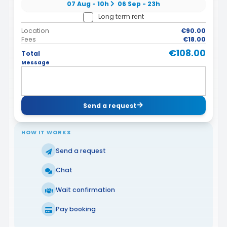
07 Aug - 10h
06 Sep - 23h
Long term rent
Location
€90.00
Fees
€18.00
€108.00
Total
Message
Send a request
HOW IT WORKS
Send a request
Chat
Wait confirmation
Pay booking