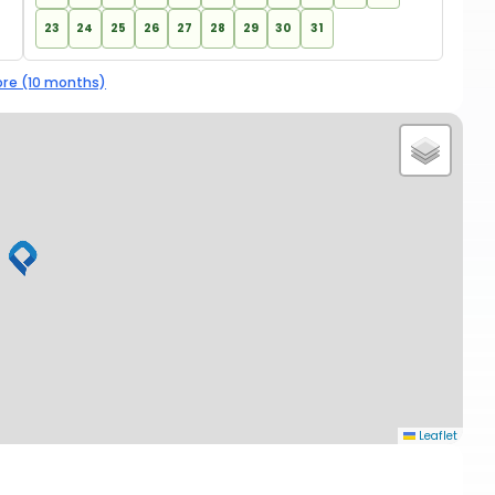
23
24
25
26
27
28
29
30
31
re (10 months)
Leaflet