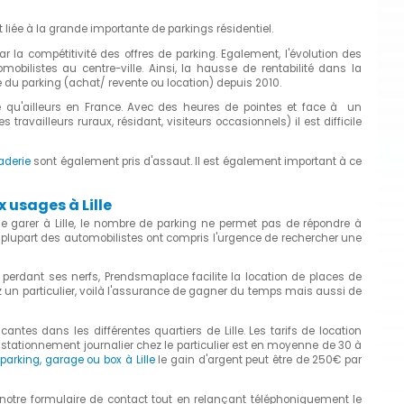
t liée à la grande importante de parkings résidentiel.
r la compétitivité des offres de parking. Egalement, l'évolution des
obilistes au centre-ville. Ainsi, la hausse de rentabilité dans la
é du parking (achat/ revente ou location) depuis 2010.
 qu'ailleurs en France. Avec des heures de pointes et face à un
ailleurs ruraux, résidant, visiteurs occasionnels) il est difficile
raderie
sont également pris d'assaut. Il est également important à ce
usages à Lille
 se garer à Lille, le nombre de parking ne permet pas de répondre à
plupart des automobilistes ont compris l'urgence de rechercher une
perdant ses nerfs, Prendsmaplace facilite la location de places de
ez un particulier, voilà l'assurance de gagner du temps mais aussi de
tes dans les différentes quartiers de Lille. Les tarifs de location
n stationnement journalier chez le particulier est en moyenne de 30 à
parking, garage ou box à Lille
le gain d'argent peut être de 250€ par
 notre formulaire de contact tout en relançant téléphoniquement le