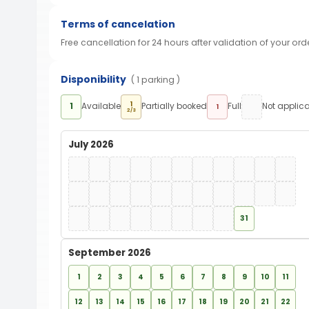
Terms of cancelation
Free cancellation for 24 hours after validation of your ord
Disponibility
( 1 parking )
1
1
Available
Partially booked
Full
Not applic
1
2/3
July 2026
31
September 2026
1
2
3
4
5
6
7
8
9
10
11
12
13
14
15
16
17
18
19
20
21
22