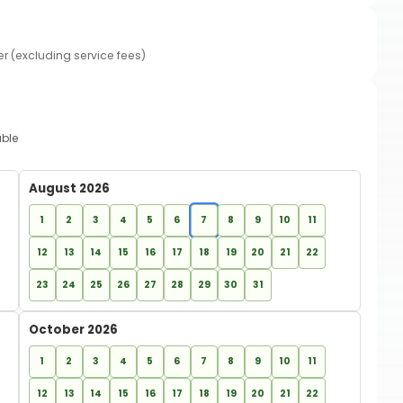
er (excluding service fees)
able
August 2026
1
2
3
4
5
6
7
8
9
10
11
12
13
14
15
16
17
18
19
20
21
22
23
24
25
26
27
28
29
30
31
October 2026
1
2
3
4
5
6
7
8
9
10
11
12
13
14
15
16
17
18
19
20
21
22