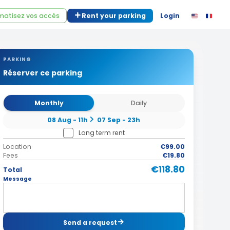
atisez vos accès
Rent your parking
Login
PARKING
Réserver ce parking
Monthly
Daily
08 Aug - 11h
07 Sep - 23h
Long term rent
Location
€99.00
Fees
€19.80
€118.80
Total
Message
Send a request