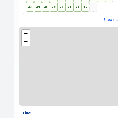
23
24
25
26
27
28
29
30
Show mo
+
−
Lille