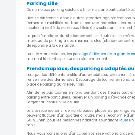
Parking Lille
De nombreux parking existent à Lille mais une particularité es
Lille se différencie donc d'autres grandes agglomérations pa
formes de mobilités se traduit par une réduction des autom
location a incité de nombreux Lillois à investir dans le march
La problématique du stationnement est toutefois la même
manque de parking à des moments clés (stationnement des trav
de répondre à la demande.
Lors de manifestation, les
parkings à Lille lors de la grande b
moment là d'anticiper sur son stationnement.
Prendsmaplace, des parkings adaptés aux 
Lorsque les différents profils d'automobilistes cherchent à
l'ensemble des demandes. Découragé de tourner en rond, la 
place de parking au meilleur prix.
Afin de ne pas tourner en rond pendant des heures tout en 
parking entre particuliers. Réserver un parking à l'avance ch
l'argent au centre-ville de Lille.
Le site recense ainsi de nombreuses places de parkings vacan
peuvent fluctuer d'un quartier à l'autre, mais l'économie d'u
50 %. Enfin, pour les personnes habitant souhaitant
louer un 
mois.
Nous vous conseillons d'anticiper vos réservations grâce à