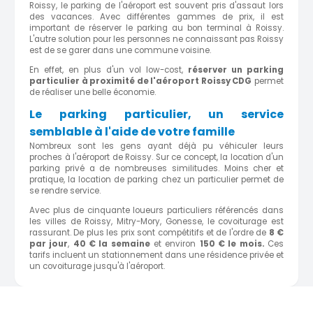
Roissy, le parking de l'aéroport est souvent pris d'assaut lors
des vacances. Avec différentes gammes de prix, il est
important de réserver le parking au bon terminal à Roissy.
L'autre solution pour les personnes ne connaissant pas Roissy
est de se garer dans une commune voisine.
En effet, en plus d'un vol low-cost,
réserver un parking
particulier à proximité de l'aéroport Roissy CDG
permet
de réaliser une belle économie.
Le parking particulier, un service
semblable à l'aide de votre famille
Nombreux sont les gens ayant déjà pu véhiculer leurs
proches à l'aéroport de Roissy. Sur ce concept, la location d'un
parking privé a de nombreuses similitudes. Moins cher et
pratique, la location de parking chez un particulier permet de
se rendre service.
Avec plus de cinquante loueurs particuliers référencés dans
les villes de Roissy, Mitry-Mory, Gonesse, le covoiturage est
rassurant. De plus les prix sont compétitifs et de l'ordre de
8
€
par jour
,
40
€ la semaine
et environ
1
50
€ le mois.
Ces
tarifs incluent un stationnement dans une résidence privée et
un covoiturage jusqu'à l'aéroport.