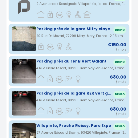
2 Avenue des Rossignols, Villeparisis, Île-de-France, France · 1.77 km
Parking près de la gare Mitry claye
DISPO
40 Rue De Mozart, 77290 Mitry-Mory, France · 2.93 km
€150.00
/ mois
Parking près du rer B Vert Galant
DISPO
4 Rue Pierre Lescot, 93290 Tremblay-en-France, France · 3.07 km
€80.00
/ mois
Parking près de la gare RER vert galant
DISPO
4 Rue Pierre Lescot, 93290 Tremblay-en-France, France · 3.07 km
€80.00
/ mois
Villepinte, Proche Roissy, Parc Expo
DISPO
27 Avenue Édouard Branly, 93420 Villepinte, France · 3.43 km