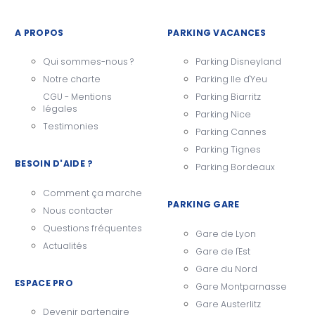
A PROPOS
PARKING VACANCES
Qui sommes-nous ?
Parking Disneyland
Notre charte
Parking Ile d'Yeu
CGU - Mentions
Parking Biarritz
légales
Parking Nice
Testimonies
Parking Cannes
Parking Tignes
BESOIN D'AIDE ?
Parking Bordeaux
Comment ça marche
PARKING GARE
Nous contacter
Questions fréquentes
Gare de Lyon
Actualités
Gare de l'Est
Gare du Nord
ESPACE PRO
Gare Montparnasse
Gare Austerlitz
Devenir partenaire