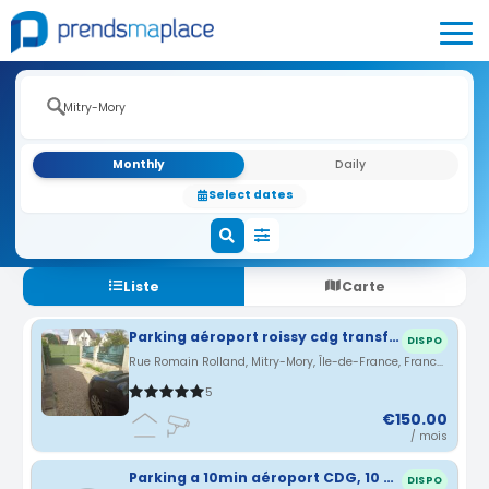
Monthly
Daily
Select dates
Liste
Carte
Parking aéroport roissy cdg transfert gratuit
DISPO
Rue Romain Rolland, Mitry-Mory, Île-de-France, France · 0.51 km
5
€150.00
/ mois
Parking a 10min aéroport CDG, 10 min Rer B et 20min de Paris
DISPO