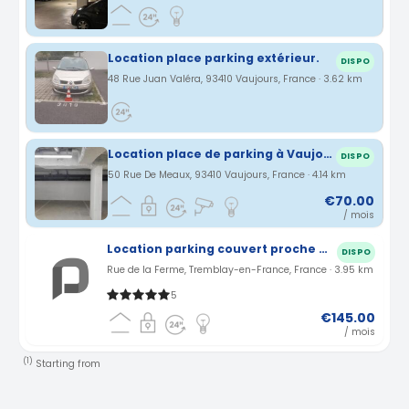
Location place parking extérieur.
DISPO
48 Rue Juan Valéra, 93410 Vaujours, France · 3.62 km
Location place de parking à Vaujours (93)
DISPO
50 Rue De Meaux, 93410 Vaujours, France · 4.14 km
€70.00
/ mois
Location parking couvert proche Charles de Gaulle à Tremblay-en-France (95)
DISPO
Rue de la Ferme, Tremblay-en-France, France · 3.95 km
5
€145.00
/ mois
(1)
Starting from