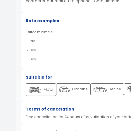
contacter par mail ou téléphone. Cordialement
Rate exemples
Durée minimale
1 Day
2 Day
3 Day
Suitable for
Citadine
Berline
Moto
Terms of cancelation
Free cancellation for 24 hours after validation of your ord