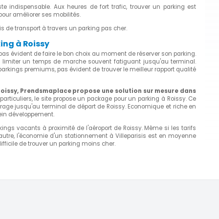
ste indispensable. Aux heures de fort trafic, trouver un parking est
pour améliorer ses mobilités.
is de transport à travers un parking pas cher.
ing à Roissy
st pas évident de faire le bon choix au moment de réserver son parking.
de limiter un temps de marche souvent fatiguant jusqu'au terminal.
 parkings premiums, pas évident de trouver le meilleur rapport qualité
Roissy, Prendsmaplace propose une solution sur mesure dans
particuliers,
le site propose un package pour un parking à Roissy. Ce
urage jusqu'au terminal de départ de Roissy. Economique et riche en
plein développement.
gs vacants à proximité de l'aéroport de Roissy. Même si les tarifs
autre, l'économie d'un stationnement à Villeparisis est en moyenne
ifficile de trouver un parking moins cher.