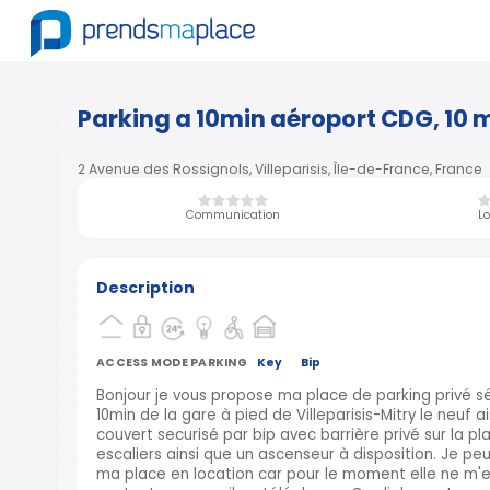
Parking a 10min aéroport CDG, 10 m
2 Avenue des Rossignols, Villeparisis, Île-de-France, France
Communication
Lo
Description
ACCESS MODE PARKING
Key
Bip
Bonjour je vous propose ma place de parking privé sé
10min de la gare à pied de Villeparisis-Mitry le neuf a
couvert securisé par bip avec barrière privé sur la pla
escaliers ainsi que un ascenseur à disposition. Je pe
ma place en location car pour le moment elle ne m'es