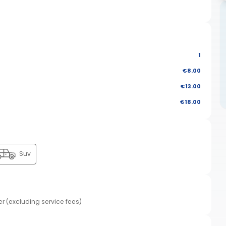
1
€8.00
€13.00
€18.00
Suv
er (excluding service fees)