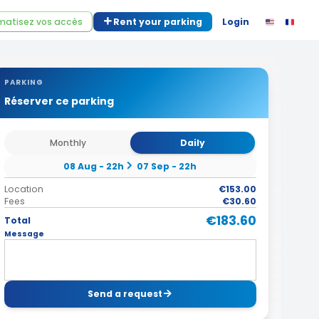
atisez vos accès
Rent your parking
Login
PARKING
Réserver ce parking
Monthly
Daily
08 Aug - 22h
07 Sep - 22h
Location
€153.00
Fees
€30.60
€183.60
Total
Message
Send a request