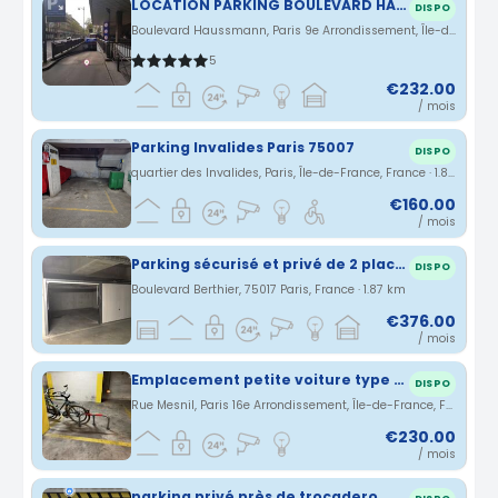
LOCATION PARKING BOULEVARD HAUSSMANN 9ieme ARRONDISSEMENT
DISPO
Boulevard Haussmann, Paris 9e Arrondissement, Île-de-France, France · 1.79 km
5
€232.00
/ mois
Parking Invalides Paris 75007
DISPO
quartier des Invalides, Paris, Île-de-France, France · 1.81 km
€160.00
/ mois
Parking sécurisé et privé de 2 places ( 25m²) avec deux portes individuelles
DISPO
Boulevard Berthier, 75017 Paris, France · 1.87 km
€376.00
/ mois
Emplacement petite voiture type smart
DISPO
Rue Mesnil, Paris 16e Arrondissement, Île-de-France, France · 1.88 km
€230.00
/ mois
parking privé près de trocadero