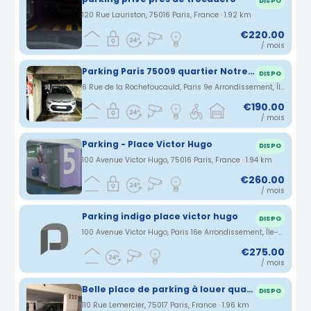
DISPO
120 Rue Lauriston, 75016 Paris, France · 1.92 km
€220.00
/ mois
Parking Paris 75009 quartier Notre-Dame de Lorette
DISPO
6 Rue de la Rochefoucauld, Paris 9e Arrondissement, Île-de-France, France · 1.93 km
€190.00
/ mois
Parking - Place Victor Hugo
DISPO
100 Avenue Victor Hugo, 75016 Paris, France · 1.94 km
€260.00
/ mois
Parking indigo place victor hugo
DISPO
100 Avenue Victor Hugo, Paris 16e Arrondissement, Île-de-France, France · 1.95 km
€275.00
/ mois
Belle place de parking à louer quartier Batignolle
DISPO
110 Rue Lemercier, 75017 Paris, France · 1.96 km