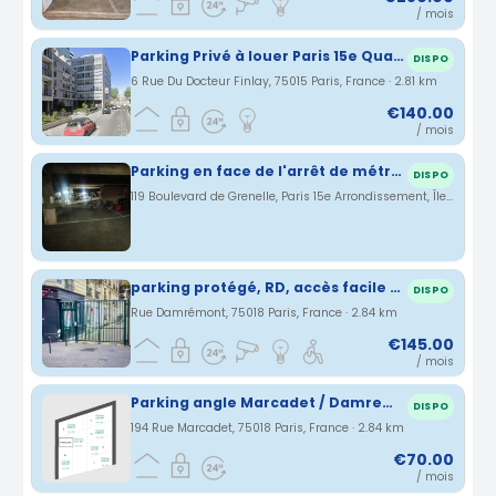
/ mois
Parking Privé à louer Paris 15e Quartier Bir Hakeim
DISPO
6 Rue Du Docteur Finlay, 75015 Paris, France · 2.81 km
€140.00
/ mois
Parking en face de l'arrêt de métro La Motte Piquet Grenelle.
DISPO
119 Boulevard de Grenelle, Paris 15e Arrondissement, Île-de-France, France · 2.82 km
parking protégé, RD, accès facile grande hauteur location au mois
DISPO
Rue Damrémont, 75018 Paris, France · 2.84 km
€145.00
/ mois
Parking angle Marcadet / Damremont
DISPO
194 Rue Marcadet, 75018 Paris, France · 2.84 km
€70.00
/ mois