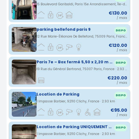
15 Boulevard Garibaldi, Paris 15e Arrondissement, Île-de-France, France · 2.92 km
€130.00
/ mois
parking bellefond paris 9
DISPO
12 Rue Marie-Éléonore De Bellefond, 75009 Paris, France · 2.92 km
€120.00
/ mois
Paris 7e – Box fermé 5,50 x 2,20 m – Résidence de standing (Necker)
DISPO
19 Rue du Général Bertrand, 75007 Paris, France · 2.93 km
€220.00
/ mois
Location de Parking
DISPO
1 Impasse Barbier, 92110 Clichy, France · 2.93 km
€95.00
/ mois
Location de Parking UNIQUEMENT pour 2 roues
DISPO
1 Impasse Barbier, 92110 Clichy, France · 2.93 km