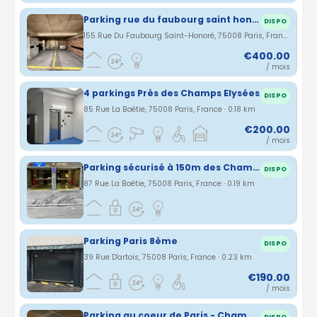
Parking rue du faubourg saint honoré
DISPO
155 Rue Du Faubourg Saint-Honoré, 75008 Paris, France · 0.16 km
€400.00
/ mois
4 parkings Près des Champs Elysées
DISPO
85 Rue La Boétie, 75008 Paris, France · 0.18 km
€200.00
/ mois
Parking sécurisé à 150m des Champs Elysées
DISPO
87 Rue La Boétie, 75008 Paris, France · 0.19 km
Parking Paris 8ème
DISPO
39 Rue D'artois, 75008 Paris, France · 0.23 km
€190.00
/ mois
Parking au coeur de Paris - Champs Elysées