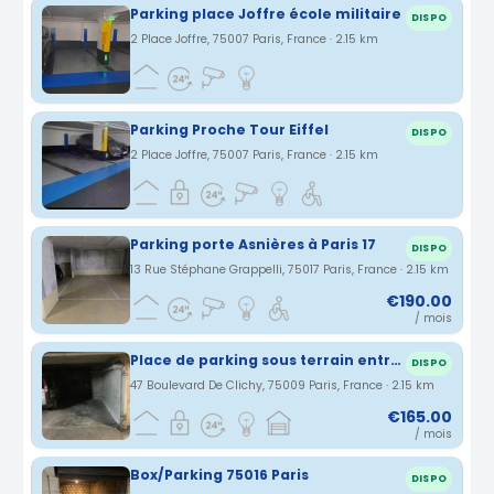
Parking place Joffre école militaire
DISPO
2 Place Joffre, 75007 Paris, France · 2.15 km
Parking Proche Tour Eiffel
DISPO
2 Place Joffre, 75007 Paris, France · 2.15 km
Parking porte Asnières à Paris 17
DISPO
13 Rue Stéphane Grappelli, 75017 Paris, France · 2.15 km
€190.00
/ mois
Place de parking sous terrain entre blanche et pigalle
DISPO
47 Boulevard De Clichy, 75009 Paris, France · 2.15 km
€165.00
/ mois
Box/Parking 75016 Paris
DISPO