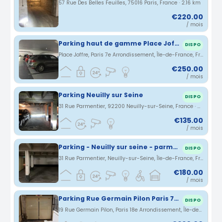
57 Rue Des Belles Feuilles, 75016 Paris, France · 2.16 km
€220.00
/ mois
Parking haut de gamme Place Joffre
DISPO
Place Joffre, Paris 7e Arrondissement, Île-de-France, France · 2.3 km
€250.00
/ mois
Parking Neuilly sur Seine
DISPO
31 Rue Parmentier, 92200 Neuilly-sur-Seine, France · 2.33 km
€135.00
/ mois
Parking - Neuilly sur seine - parmentier
DISPO
31 Rue Parmentier, Neuilly-sur-Seine, Île-de-France, France · 2.33 km
€180.00
/ mois
Parking Rue Germain Pilon Paris 75018
DISPO
19 Rue Germain Pilon, Paris 18e Arrondissement, Île-de-France, France · 2.35 km