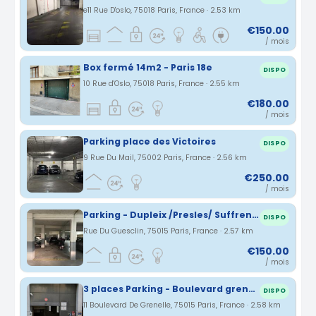
e11 Rue D'oslo, 75018 Paris, France · 2.53 km
€150.00
/ mois
Box fermé 14m2 - Paris 18e
DISPO
10 Rue d'Oslo, 75018 Paris, France · 2.55 km
€180.00
/ mois
Parking place des Victoires
DISPO
9 Rue Du Mail, 75002 Paris, France · 2.56 km
€250.00
/ mois
Parking - Dupleix /Presles/ Suffren - Accès facile niveau -1
DISPO
Rue Du Guesclin, 75015 Paris, France · 2.57 km
€150.00
/ mois
3 places Parking - Boulevard grenelle Paris 15eme
DISPO
11 Boulevard De Grenelle, 75015 Paris, France · 2.58 km