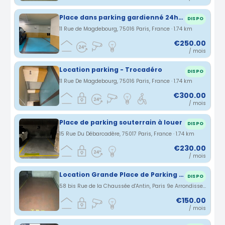
Place dans parking gardienné 24h/24 tous véhicules
DISPO
11 Rue de Magdebourg, 75016 Paris, France · 1.74 km
€250.00
/ mois
Location parking - Trocadéro
DISPO
11 Rue De Magdebourg, 75016 Paris, France · 1.74 km
€300.00
/ mois
Place de parking souterrain à louer
DISPO
15 Rue Du Débarcadère, 75017 Paris, France · 1.74 km
€230.00
/ mois
Location Grande Place de Parking PARIS 75009
DISPO
58 bis Rue de la Chaussée d'Antin, Paris 9e Arrondissement, Île-de-France, France · 1.76 km
€150.00
/ mois