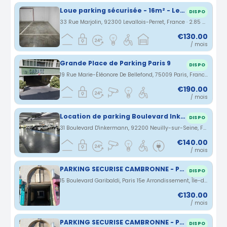
Loue parking sécurisée - 16m² - Levallois-Perret - Quartier Jean Zay
DISPO
33 Rue Marjolin, 92300 Levallois-Perret, France · 2.85 km
€130.00
/ mois
Grande Place de Parking Paris 9
DISPO
19 Rue Marie-Éléonore De Bellefond, 75009 Paris, France · 2.87 km
€190.00
/ mois
Location de parking Boulevard Inkermann Neuilly sur Seine
DISPO
31 Boulevard D'inkermann, 92200 Neuilly-sur-Seine, France · 2.9 km
€140.00
/ mois
PARKING SECURISE CAMBRONNE - PARIS 15 - 75015
DISPO
15 Boulevard Garibaldi, Paris 15e Arrondissement, Île-de-France, France · 2.92 km
€130.00
/ mois
PARKING SECURISE CAMBRONNE - PARIS 15 - 75015
DISPO