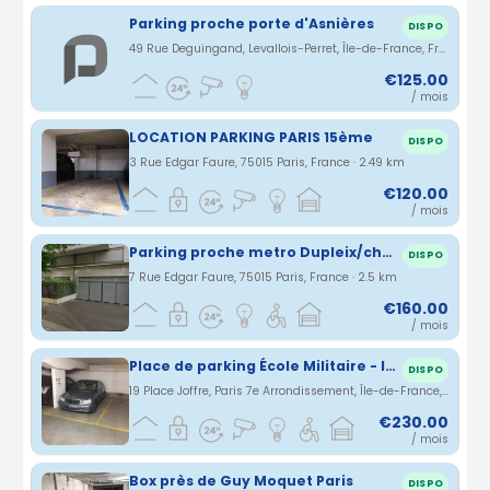
Parking proche porte d'Asnières
DISPO
49 Rue Deguingand, Levallois-Perret, Île-de-France, France · 2.49 km
€125.00
/ mois
LOCATION PARKING PARIS 15ème
DISPO
3 Rue Edgar Faure, 75015 Paris, France · 2.49 km
€120.00
/ mois
Parking proche metro Dupleix/champs de mars - Facile d'accès, propre éclairé, sous-sol
DISPO
7 Rue Edgar Faure, 75015 Paris, France · 2.5 km
€160.00
/ mois
Place de parking École Militaire - INDIGO PARIS JOFFRE SUFFREN
DISPO
19 Place Joffre, Paris 7e Arrondissement, Île-de-France, Frankreich · 2.5 km
€230.00
/ mois
Box près de Guy Moquet Paris
DISPO