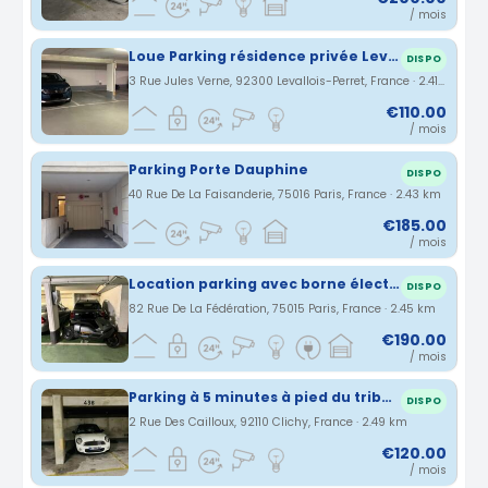
/ mois
Loue Parking résidence privée Levallois (92)
DISPO
3 Rue Jules Verne, 92300 Levallois-Perret, France · 2.41 km
€110.00
/ mois
Parking Porte Dauphine
DISPO
40 Rue De La Faisanderie, 75016 Paris, France · 2.43 km
€185.00
/ mois
Location parking avec borne électrique
DISPO
82 Rue De La Fédération, 75015 Paris, France · 2.45 km
€190.00
/ mois
Parking à 5 minutes à pied du tribunal de Paris
DISPO
2 Rue Des Cailloux, 92110 Clichy, France · 2.49 km
€120.00
/ mois