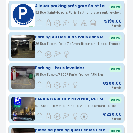
A louer parking près gare Saint Lazare, limite 8e/9e
DISPO
92 Rue Saint-Lazare, Paris 9e Arrondissement, Île-de-France, France · 1.47 km
€190.00
/ mois
Parking au Coeur de Paris dans le 7eme arrondissement
DISPO
36 Rue Fabert, Paris 7e Arrondissement, Île-de-France, France · 1.56 km
Parking - Paris Invalides
DISPO
35 Rue Fabert, 75007 Paris, France · 1.56 km
€200.00
/ mois
PARKING RUE DE PROVENCE, RUE MOGADOR, BOULEVARD HAUSSMANN, PRES DES GRANDS MAGASINS GALERIES LAFAYETTE
DISPO
97 Rue de Provence, Paris 9e Arrondissement, Île-de-France, France · 1.58 km
€220.00
/ mois
place de parking quartier les Ternes - Maillot
DISPO