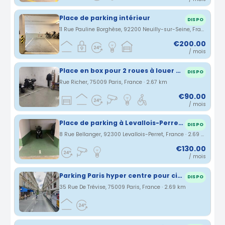
Place de parking intérieur
DISPO
11 Rue Pauline Borghèse, 92200 Neuilly-sur-Seine, France · 2.64 km
€200.00
/ mois
Place en box pour 2 roues à louer dans Paris 9
DISPO
Rue Richer, 75009 Paris, France · 2.67 km
€90.00
/ mois
Place de parking à Levallois-Perret 92300
DISPO
8 Rue Bellanger, 92300 Levallois-Perret, France · 2.69 km
€130.00
/ mois
Parking Paris hyper centre pour citadine uniquement
DISPO
35 Rue De Trévise, 75009 Paris, France · 2.69 km