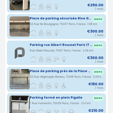
€250.00
/ mois
Place de parking sécurisée Rive Gauche 7ème arrondissement
DISPO
50 Rue De Bourgogne, 75007 Paris, France · 1.98 km
€300.00
/ mois
Parking rue Albert Roussel Paris 17 tribunal de justice
DISPO
Rue Albert Roussel, 75017 Paris, France · 2.06 km
€300.00
/ mois
Place de parking près de la Place de Clichy
DISPO
20 Rue Hégésippe Moreau, 75018 Paris, France · 2.09 km
€150.00
/ mois
Parking fermé en plein Pigalle
DISPO
7 Rue Fromentin, 75009 Paris, France · 2.13 km
€210.00