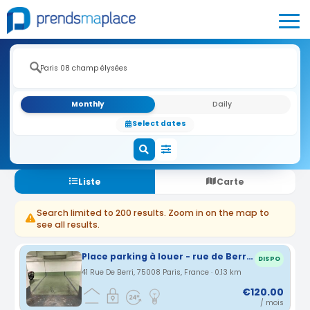
Monthly
Daily
Select dates
Liste
Carte
Search limited to 200 results. Zoom in on the map to
see all results.
Place parking à louer - rue de Berri - PARIS 8
DISPO
41 Rue De Berri, 75008 Paris, France · 0.13 km
€120.00
/ mois