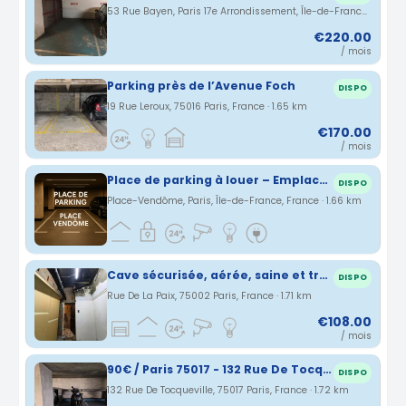
53 Rue Bayen, Paris 17e Arrondissement, Île-de-France, France · 1.61 km
€220.00
/ mois
Parking près de l’Avenue Foch
DISPO
19 Rue Leroux, 75016 Paris, France · 1.65 km
€170.00
/ mois
Place de parking à louer – Emplacement ultra-privilégié – Paris 1er (Place Vendôme)
DISPO
Place-Vendôme, Paris, Île-de-France, France · 1.66 km
Cave sécurisée, aérée, saine et très haute sous plafond. Rue de la Paix
DISPO
Rue De La Paix, 75002 Paris, France · 1.71 km
€108.00
/ mois
90€ / Paris 75017 - 132 Rue De Tocqueville
DISPO
132 Rue De Tocqueville, 75017 Paris, France · 1.72 km