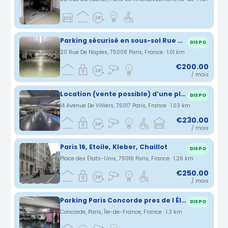
Parking sécurisé en sous-sol Rue de Naples quartier Villiers / Europe accès 24/24
DISPO
20 Rue De Naples, 75008 Paris, France · 1.01 km
€200.00
/ mois
Location (vente possible) d’une place de parking Indigo Villiers
DISPO
14 Avenue De Villiers, 75017 Paris, France · 1.03 km
€230.00
/ mois
Paris 16, Etoile, Kleber, Chaillot
DISPO
Place des États-Unis, 75016 Paris, France · 1.26 km
€250.00
/ mois
Parking Paris Concorde pres de l Élysée
DISPO
Concorde, Paris, Île-de-France, France · 1.3 km