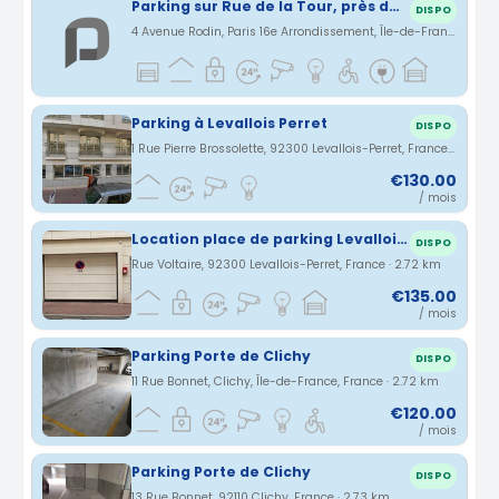
Parking sur Rue de la Tour, près de l'avenue Georges Mendel.
DISPO
4 Avenue Rodin, Paris 16e Arrondissement, Île-de-France, France · 2.7 km
Parking à Levallois Perret
DISPO
1 Rue Pierre Brossolette, 92300 Levallois-Perret, France · 2.71 km
€130.00
/ mois
Location place de parking Levallois-Perret - quartier anatole france
DISPO
Rue Voltaire, 92300 Levallois-Perret, France · 2.72 km
€135.00
/ mois
Parking Porte de Clichy
DISPO
11 Rue Bonnet, Clichy, Île-de-France, France · 2.72 km
€120.00
/ mois
Parking Porte de Clichy
DISPO
13 Rue Bonnet, 92110 Clichy, France · 2.73 km