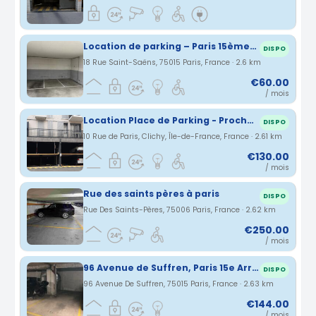
Location de parking – Paris 15ème, Rue Saint-Saëns
DISPO
18 Rue Saint-Saëns, 75015 Paris, France · 2.6 km
€60.00
/ mois
Location Place de Parking - Proche Tribunal d'Instance de Paris
DISPO
10 Rue de Paris, Clichy, Île-de-France, France · 2.61 km
€130.00
/ mois
Rue des saints pères à paris
DISPO
Rue Des Saints-Pères, 75006 Paris, France · 2.62 km
€250.00
/ mois
96 Avenue de Suffren, Paris 15e Arrondissement, Île-de-France, France Direct propriétaire: Place de parking. Parking lumineux et sécurisé. 2ème Sous sol.
DISPO
96 Avenue De Suffren, 75015 Paris, France · 2.63 km
€144.00
/ mois