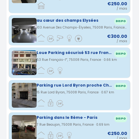
€250.00
/ mois
au cœur des champs Elysées
DISPO
103 Avenue Des Champs-Élysées, 75008 Paris, France · 0.66 km
€300.00
/ mois
Loue Parking sécurisé 53 rue François 1er, 75008 Paris
DISPO
53 Rue François-Iᵉʳ, 75008 Paris, France · 0.66 km
Parking rue Lord Byron proche Champs-Elysée
DISPO
15 Rue Lord Byron, 75008 Paris, France · 0.67 km
Parking dans le 8ème - Paris
DISPO
7 Rue Beaujon, 75008 Paris, France · 0.69 km
€250.00
/ mois