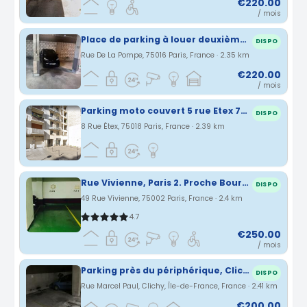
€220.00
/ mois
Place de parking à louer deuxième sous-sol pour voiture citadine
DISPO
Rue De La Pompe, 75016 Paris, France · 2.35 km
€220.00
/ mois
Parking moto couvert 5 rue Etex 75018 Paris
DISPO
8 Rue Étex, 75018 Paris, France · 2.39 km
Rue Vivienne, Paris 2. Proche Bourse et Grands Boulevards
DISPO
49 Rue Vivienne, 75002 Paris, France · 2.4 km
4.7
€250.00
/ mois
Parking près du périphérique, Clichy/barrière 17eme
DISPO
Rue Marcel Paul, Clichy, Île-de-France, France · 2.41 km
€200.00