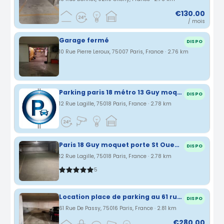
€130.00
/ mois
Garage fermé
DISPO
10 Rue Pierre Leroux, 75007 Paris, France · 2.76 km
Parking paris 18 métro 13 Guy moquet tram porte de St ouen
DISPO
12 Rue Lagille, 75018 Paris, France · 2.78 km
Paris 18 Guy moquet porte St Ouen ligne 13 tram
DISPO
12 Rue Lagille, 75018 Paris, France · 2.78 km
5
Location place de parking au 61 rue de Passy -75016 Paris
DISPO
61 Rue De Passy, 75016 Paris, France · 2.81 km
€280.00