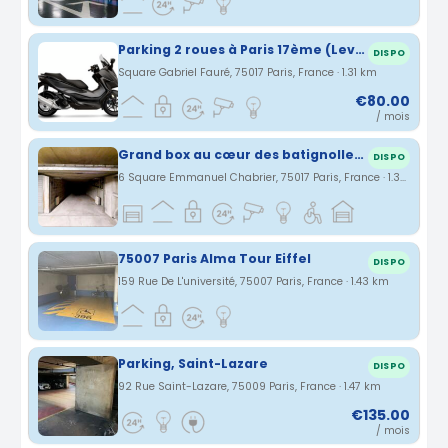
Parking 2 roues à Paris 17ème (Levis / Cardinet)
DISPO
Square Gabriel Fauré, 75017 Paris, France · 1.31 km
€80.00
/ mois
Grand box au cœur des batignolles/proche parc monceau
DISPO
6 Square Emmanuel Chabrier, 75017 Paris, France · 1.32 km
75007 Paris Alma Tour Eiffel
DISPO
159 Rue De L'université, 75007 Paris, France · 1.43 km
Parking, Saint-Lazare
DISPO
92 Rue Saint-Lazare, 75009 Paris, France · 1.47 km
€135.00
/ mois