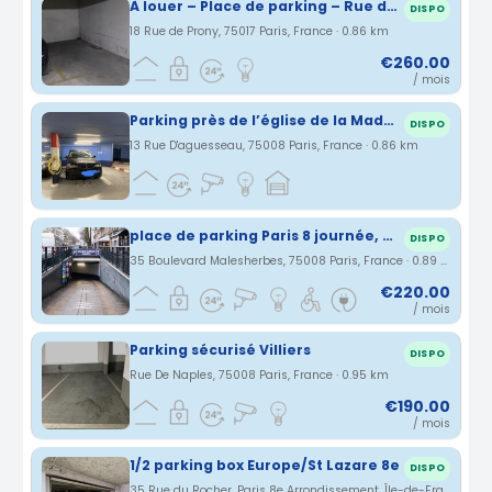
À louer – Place de parking – Rue de Prony - Parc Monceau
DISPO
18 Rue de Prony, 75017 Paris, France · 0.86 km
€260.00
/ mois
Parking près de l’église de la Madeleine 75008
DISPO
13 Rue D'aguesseau, 75008 Paris, France · 0.86 km
place de parking Paris 8 journée, weekend ou semaine
DISPO
35 Boulevard Malesherbes, 75008 Paris, France · 0.89 km
€220.00
/ mois
Parking sécurisé Villiers
DISPO
Rue De Naples, 75008 Paris, France · 0.95 km
€190.00
/ mois
1/2 parking box Europe/St Lazare 8e
DISPO
35 Rue du Rocher, Paris 8e Arrondissement, Île-de-France, France · 0.99 km