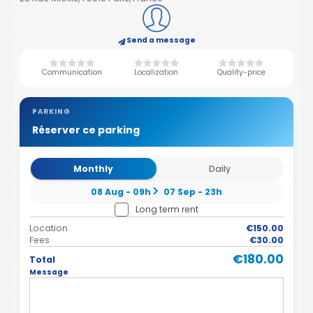
Send a message
Communication
Localization
Quality-price
PARKING
Réserver ce parking
Monthly
Daily
08 Aug - 09h
07 Sep - 23h
Long term rent
Location
€150.00
Fees
€30.00
€180.00
Total
Message