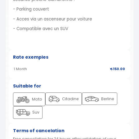
- Parking couvert
- Acces via un ascenseur pour voiture
- Compatible avec un SUV
Rate exemples
1 Month
€150.00
Suitable for
Citadine
Berline
Moto
Suv
Terms of cancelation
Free cancellation for 24 hours after validation of your