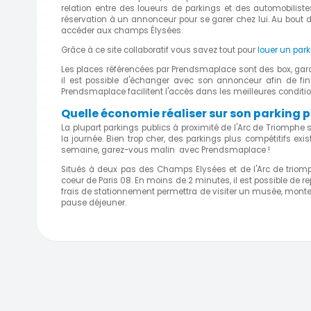
relation entre des loueurs de parkings et des automobilist
réservation à un annonceur pour se garer chez lui. Au bout 
accéder aux champs Élysées.
Grâce à ce site collaboratif vous savez tout pour
louer un par
Les places référencées par Prendsmaplace sont des box, garage
il est possible d'échanger avec son annonceur afin de fina
Prendsmaplace facilitent l'accès dans les meilleures conditio
Quelle économie réaliser sur son parking
La plupart parkings publics à proximité de l'Arc de Triomphe 
la journée. Bien trop cher, des parkings plus compétitifs exi
semaine, garez-vous malin avec Prendsmaplace !
Situés à deux pas des Champs Elysées et de l'Arc de triomp
coeur de Paris 08. En moins de 2 minutes, il est possible de r
frais de stationnement permettra de visiter un musée, monter
pause déjeuner.