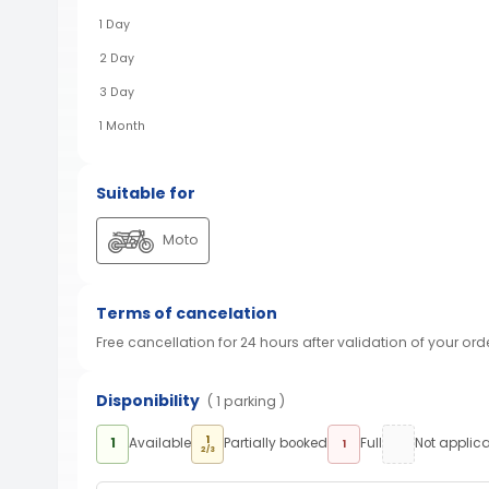
1 Day
2 Day
3 Day
1 Month
Suitable for
Moto
Terms of cancelation
Free cancellation for 24 hours after validation of your ord
Disponibility
( 1 parking )
1
1
Available
Partially booked
Full
Not applic
1
2/3