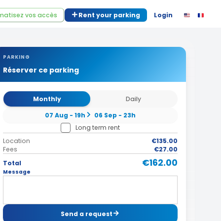
atisez vos accès
Rent your parking
Login
PARKING
Réserver ce parking
Monthly
Daily
07 Aug - 19h
06 Sep - 23h
Long term rent
Location
€135.00
Fees
€27.00
€162.00
Total
Message
Send a request