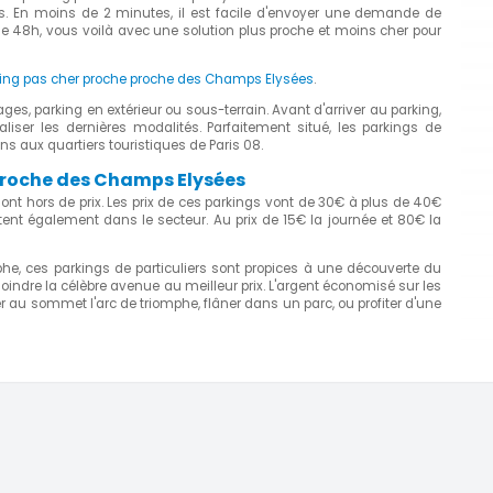
es. En moins de 2 minutes, il est facile d'envoyer une demande de
de 48h, vous voilà avec une solution plus proche et moins cher pour
king pas cher proche proche des Champs Elysées
.
s, parking en extérieur ou sous-terrain. Avant d'arriver au parking,
liser les dernières modalités. Parfaitement situé, les parkings de
ns aux quartiers touristiques de Paris 08.
 proche des Champs Elysées
sont hors de prix. Les prix de ces parkings vont de 30€ à plus de 40€
stent également dans le secteur. Au prix de 15€ la journée et 80€ la
he, ces parkings de particuliers sont propices à une découverte du
ejoindre la célèbre avenue au meilleur prix. L'argent économisé sur les
 au sommet l'arc de triomphe, flâner dans un parc, ou profiter d'une