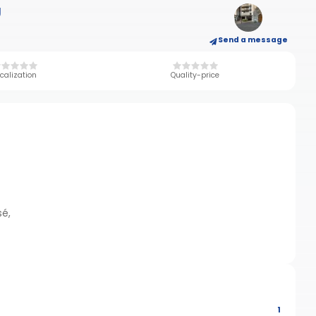
U
Send a message
calization
Quality-price
sé,
1