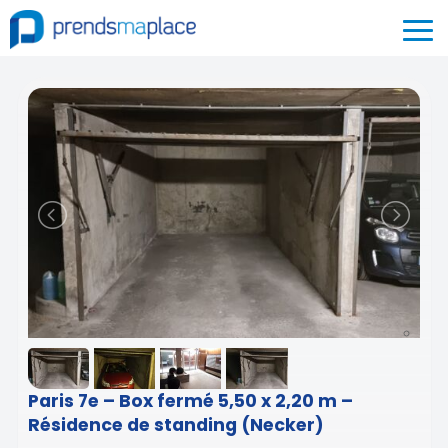
Paris 7e – Box fermé 5,50 x 2,20 m –
Résidence de standing (Necker)