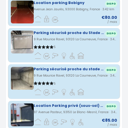
Location parking Bobigny
DISPO
Avenue Jean Jaurès, 93000 Bobigny, France · 3.42 km
€80.00
/ mois
Parking sécurisé proche du Stade de France.
DISPO
9 Rue Maurice Ravel, 93120 La Courneuve, France · 3.44 km
5
Parking sécurisé proche du stade de France et de Paris
DISPO
9 Rue Maurice Ravel, 93120 La Courneuve, France · 3.44 km
5
Location Parking privé (sous-sol) Le Blanc-Mesnil 93150
DISPO
97 Avenue Pasteur, 93150 Le Blanc-Mesnil, France · 3.48 km
€85.00
/ mois