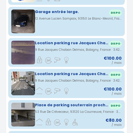
Garage entrée large.
DISPO
12 Avenue Lucien Sampaix, 93150 Le Blanc-Mesnil, France · 2.89 km
Location parking rue Jacques Chaban Delmas à Bobigny (93)
DISPO
9 Rue Jacques Chaban Delmas, Bobigny, France · 3.42 km
€100.00
/ mois
Location parking rue Jacques Chaban Delmas à Bobigny (93)
DISPO
9 Rue Jacques Chaban Delmas, Bobigny, France · 3.42 km
€100.00
/ mois
Place de parking souterrain proche station Mairie d'Aubervilliers
DISPO
53 Rue De Crèvecœur, 93120 La Courneuve, France · 3.42 km
€80.00
/ mois