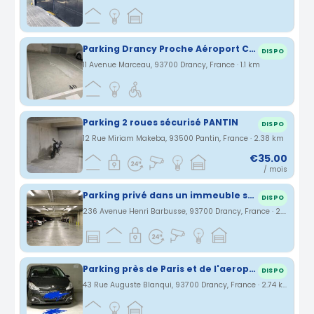
Parking Drancy Proche Aéroport CDG
DISPO
11 Avenue Marceau, 93700 Drancy, France · 1.1 km
Parking 2 roues sécurisé PANTIN
DISPO
12 Rue Miriam Makeba, 93500 Pantin, France · 2.38 km
€35.00
/ mois
Parking privé dans un immeuble sécurisé 6 minutes de la gare de Drancy
DISPO
236 Avenue Henri Barbusse, 93700 Drancy, France · 2.69 km
Parking près de Paris et de l'aeroport Charles de Gaule
DISPO
43 Rue Auguste Blanqui, 93700 Drancy, France · 2.74 km