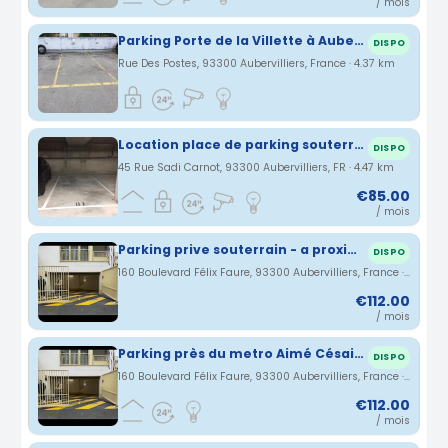
/ mois
Parking Porte de la Villette à Aubervilliers
DISPO
Rue Des Postes, 93300 Aubervilliers, France · 4.37 km
Location place de parking souterrain sécurisé
DISPO
45 Rue Sadi Carnot, 93300 Aubervilliers, FR · 4.47 km
€85.00
/ mois
Parking prive souterrain - a proximité du metro aime cesaire (ligne 12)
DISPO
160 Boulevard Félix Faure, 93300 Aubervilliers, France · 4.57 km
€112.00
/ mois
Parking près du metro Aimé Césaire (Ligne 12)
DISPO
160 Boulevard Félix Faure, 93300 Aubervilliers, France · 4.57 km
€112.00
/ mois