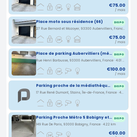
€75.00
/ mois
Place moto sous résidence (66)
DISPO
27 Rue Bernard et Mazoyer, 93300 Aubervilliers, France · 3.97 km
€75.00
/ mois
Place de parking Aubervilliers (métro Aubervilliers - Pantin - Quatre Chemins Ligne 7)
DISPO
Rue Henri Barbusse, 93300 Aubervilliers, France · 4.01 km
€100.00
/ mois
Parking proche de la médiathèque et mairie de Stains
DISPO
17 Rue René Dumont, Stains, Île-de-France, France · 4.22 km
Parking Proche Métro 5 Bobigny et RER E Noisy-le-Sec
DISPO
149 Rue De Paris, 93000 Bobigny, France · 4.22 km
€60.00