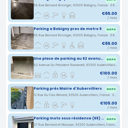
65 Rue Bernard Birsinger, 93000 Bobigny, France · 3.88 km
€65.00
/ mois
Parking a Bobigny pres de metro 5
DISPO
65 Rue Bernard Birsinger, 93000 Bobigny, France · 3.88 km
€65.00
/ mois
Une place de parking au 62 avenue du Président Roosevelt, 93300 Aubervilliers
DISPO
62 Avenue Du Président Roosevelt, 93300 Aubervilliers, France · 3.94 km
€100.00
/ mois
Parking près Mairie d'Aubervilliers
DISPO
12 Rue Du Clos Bénard, 93500 Aubervilliers, France · 3.95 km
€105.00
/ mois
Parking moto sous résidence (65) - Aubervilliers
DISPO
27 Rue Bernard et Mazoyer, 93300 Aubervilliers, France · 3.97 km