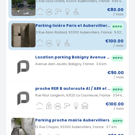
2 Rue Louis Girard, 93300 Aubervilliers, France · 4.96 km
€80.00
/ mois
Parking lisière Paris et Aubervilliers proximité Veolia, Chanel, ministères, Pont de Stains, Docks, Millénaire, métro Aimée Césaire
DISPO
3 Rue Alain Raillard, 93300 Aubervilliers, France · 5.02 km
€100.00
/ mois
Location parking Bobigny Avenue Jean Jaurès (93)
DISPO
Avenue Jean Jaurès, Bobigny, France · 3.4 km
€90.00
/ mois
proche RER B autoroute A1 / A86 et station tramway cosmonaute
DISPO
Rue Paul Langevin, 93120 La Courneuve, France · 3.54 km
€100.00
/ mois
Parking proche mairie Aubervilliers
DISPO
12 Rue Chapon, 93300 Aubervilliers, France · 3.7 km