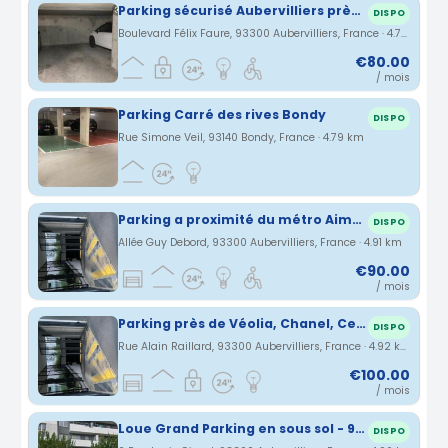
Parking sécurisé Aubervilliers près de porte de la vilette
DISPO
Boulevard Félix Faure, 93300 Aubervilliers, France · 4.75 km
€80.00
/ mois
Parking Carré des rives Bondy
DISPO
Rue Simone Veil, 93140 Bondy, France · 4.79 km
Parking a proximité du métro Aimé Césaire et de la porte d'Aubervilliers
DISPO
Allée Guy Debord, 93300 Aubervilliers, France · 4.91 km
€90.00
/ mois
Parking près de Véolia, Chanel, Centre commercial Le Millénaire (porte d'Aubervilliers)
DISPO
Rue Alain Raillard, 93300 Aubervilliers, France · 4.92 km
€100.00
/ mois
Loue Grand Parking en sous sol - 93300 Aubervilliers, 2 rue Louis Girard
DISPO