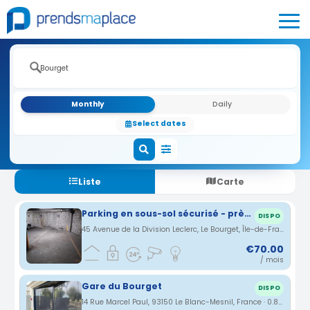
Monthly
Daily
Select dates
Liste
Carte
Parking en sous-sol sécurisé - près de la gare du Bourget
DISPO
45 Avenue de la Division Leclerc, Le Bourget, Île-de-France, France · 0.29 km
€70.00
/ mois
Gare du Bourget
DISPO
14 Rue Marcel Paul, 93150 Le Blanc-Mesnil, France · 0.8 km