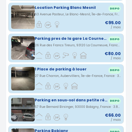
Location Parking Blanc Mesnil
DISPO
63 Avenue Pasteur, Le Blanc-Mesnil, Île-de-France, France · 3.56 km
€95.00
/ mois
Parking pres de la gare La Courneuve-Aubervilliers RER B
DISPO
26 Rue des Francs Tireurs, 93120 La Courneuve, France · 3.57 km
€80.00
/ mois
1 Place de parking à louer
DISPO
27 Rue Charron, Aubervilliers, Île-de-France, France · 3.71 km
Parking en sous-sol dans petite résidence sécurisée
DISPO
57 Rue Bernard Birsinger, 93000 Bobigny, France · 3.83 km
€66.00
/ mois
Parking Bobigny
DISPO