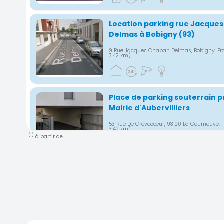
Location parking rue Jacque
Delmas à Bobigny (93)
9 Rue Jacques Chaban Delmas, Bobigny, F
3.42 km)
Place de parking souterrain p
Mairie d'Aubervilliers
53 Rue De Crèvecœur, 93120 La Courneuve, 
3.42 km)
(1)
à partir de
Location parking Bobigny
Avenue Jean Jaurès, 93000 Bobigny, Franc
km)