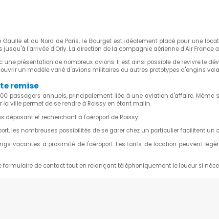
ade de France.
DISPONIBLE
rance
(
RÉSERVATION
de Gaulle et au Nord de Paris, le Bourget est idéalement placé pour une loca
UNIQUEMENT À LA
ris jusqu'à l'arrivée d'Orly. La direction de la compagnie aérienne d'Air France a
JOURNÉE
 une présentation de nombreux avions. Il est ainsi possible de revivre le 
vrir un modèle varié d'avions militaires ou autres prototypes d'engins vola
rte remise
tade de France
 000 passagers annuels, principalement liée à une aviation d'affaire. Même 
DISPONIBLE
r la ville permet de se rendre à Roissy en étant malin.
ous déposant et recherchant à l'aéroport de Roissy.
rance
(
RÉSERVATION
, les nombreuses possibilités de se garer chez un particulier facilitent un 
UNIQUEMENT À LA
JOURNÉE
s vacantes à proximité de l'aéroport. Les tarifs de location peuvent légè
e formulaire de contact tout en relançant téléphoniquement le loueur si néce
ol) Le Blanc-
DISPONIBLE
85,00 €
(1)
France
(