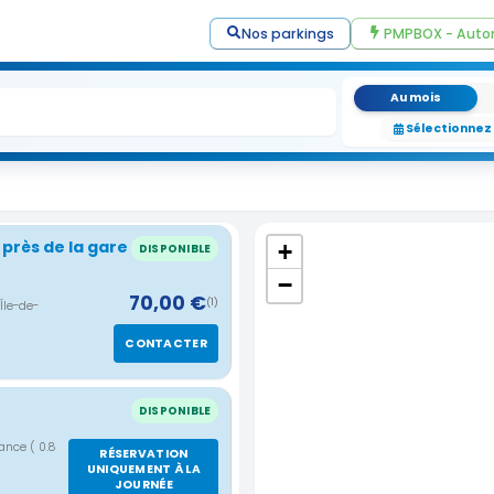
Nos parkings
PMPBOX - Auto
Au mois
Sélectionnez
 près de la gare
+
DISPONIBLE
−
70,00 €
(1)
Île-de-
CONTACTER
DISPONIBLE
France
( 0.8
RÉSERVATION
UNIQUEMENT À LA
JOURNÉE