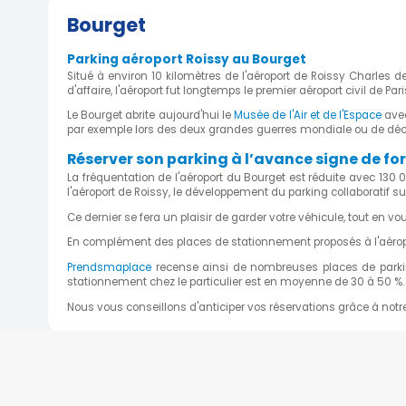
Bourget
Parking sécurisé proche du St
Parking aéroport Roissy au Bourget
9 Rue Maurice Ravel, 93120 La Courneuve, F
3.44 km)
Situé à environ 10 kilomètres de l'aéroport de Roissy Charles 
d'affaire, l'aéroport fut longtemps le premier aéroport civil de Pa
5
Le Bourget abrite aujourd'hui le
Musée de l'Air et de l'Espace
avec
par exemple lors des deux grandes guerres mondiale ou de décou
Réserver son parking à l’avance signe de fo
Parking sécurisé proche du s
La fréquentation de l'aéroport du Bourget est réduite avec 130
l'aéroport de Roissy, le développement du parking collaboratif su
et de Paris
Ce dernier se fera un plaisir de garder votre véhicule, tout en v
9 Rue Maurice Ravel, 93120 La Courneuve, F
3.44 km)
En complément des places de stationnement proposés à l'aéroport
5
Prendsmaplace
recense ainsi de nombreuses places de parking
stationnement chez le particulier est en moyenne de 30 à 50 %.
Nous vous conseillons d'anticiper vos réservations grâce à notr
Location Parking privé (sous-s
Mesnil 93150
97 Avenue Pasteur, 93150 Le Blanc-Mesnil, 
3.48 km)