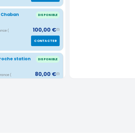
s Chaban
DISPONIBLE
100,00 €
(1)
rance
(
CONTACTER
roche station
DISPONIBLE
80,00 €
(1)
France
(
CONTACTER
DISPONIBLE
80,00 €
(1)
e
( 3.42
CONTACTER