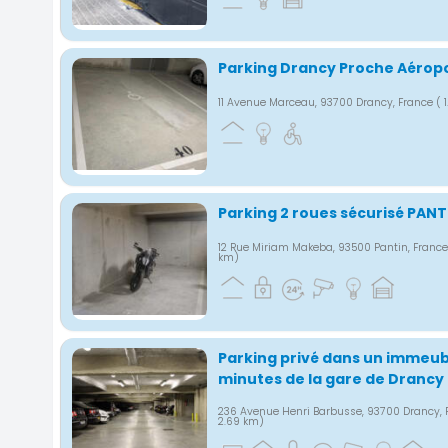
Parking Drancy Proche Aérop
11 Avenue Marceau, 93700 Drancy, France
( 
Parking 2 roues sécurisé PANT
12 Rue Miriam Makeba, 93500 Pantin, Franc
km)
Parking privé dans un immeubl
minutes de la gare de Drancy
236 Avenue Henri Barbusse, 93700 Drancy,
2.69 km)