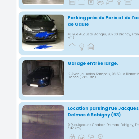
Parking près de Paris et de l'
de Gaule
43 Rue Auguste Blanqui, 93700 Drancy, Fra
km)
Garage entrée large.
12 Avenue Lucien Sampaix, 93150 Le Blanc-M
France
( 2.89 km)
Location parking rue Jacque
Delmas à Bobigny (93)
9 Rue Jacques Chaban Delmas, Bobigny, F
3.42 km)