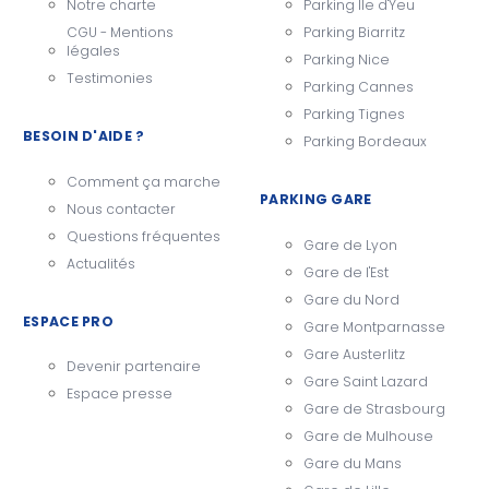
Notre charte
Parking Ile d'Yeu
CGU - Mentions
Parking Biarritz
légales
Parking Nice
Testimonies
Parking Cannes
Parking Tignes
BESOIN D'AIDE ?
Parking Bordeaux
Comment ça marche
PARKING GARE
Nous contacter
Questions fréquentes
Gare de Lyon
Actualités
Gare de l'Est
Gare du Nord
ESPACE PRO
Gare Montparnasse
Gare Austerlitz
Devenir partenaire
Gare Saint Lazard
Espace presse
Gare de Strasbourg
Gare de Mulhouse
Gare du Mans