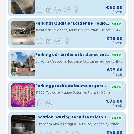
€80.00
/ mois
Parkings Quartier Lardenne Toulouse
DISPO
Avenue de Lardenne, Toulouse, Occitanie, France · 3.4 km
€75.00
/ mois
Parking aérien dans résidence sécurisée à Croix de Pierre n°2
DISPO
53 Route d'Espagne, Toulouse, Occitanie, France · 3.41 km
€75.00
/ mois
Parking proche de balma et gare Toulouse
DISPO
31500, Toulouse, Haute-Garonne, France · 3.51 km
€70.00
/ mois
Location parking sécurisé métro Jolimont
DISPO
3 Impasse André Lartigue, Toulouse, Occitanie, France · 3.54 km
€69.00