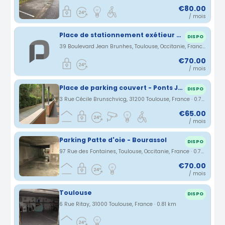
€80.00
/ mois
Place de stationnement exétieur quartier Bourrassol
DISPO
39 Boulevard Jean Brunhes, Toulouse, Occitanie, France · 0.65 km
€70.00
/ mois
Place de parking couvert - Ponts Jumeaux
DISPO
3 Rue Cécile Brunschvicg, 31200 Toulouse, France · 0.72 km
€65.00
/ mois
Parking Patte d'oie - Bourassol
DISPO
97 Rue des Fontaines, Toulouse, Occitanie, France · 0.75 km
€70.00
/ mois
Toulouse
DISPO
6 Rue Ritay, 31000 Toulouse, France · 0.81 km