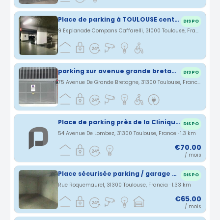
Place de parking à TOULOUSE centre
DISPO
9 Esplanade Compans Caffarelli, 31000 Toulouse, France · 0.91 km
parking sur avenue grande bretagne metro patte d'oie
DISPO
75 Avenue De Grande Bretagne, 31300 Toulouse, France · 1.09 km
Place de parking près de la Clinique Pasteur
DISPO
54 Avenue De Lombez, 31300 Toulouse, France · 1.3 km
€70.00
/ mois
Place sécurisée parking / garage patte d'oie
DISPO
Rue Roquemaurel, 31300 Toulouse, Francia · 1.33 km
€65.00
/ mois