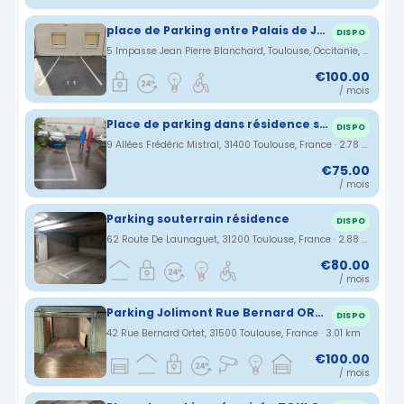
place de Parking entre Palais de Justice et Saint Michel
DISPO
5 Impasse Jean Pierre Blanchard, Toulouse, Occitanie, France · 2.73 km
€100.00
/ mois
Place de parking dans résidence sécurisée proche jardin des plantes
DISPO
9 Allées Frédéric Mistral, 31400 Toulouse, France · 2.78 km
€75.00
/ mois
Parking souterrain résidence
DISPO
62 Route De Launaguet, 31200 Toulouse, France · 2.88 km
€80.00
/ mois
Parking Jolimont Rue Bernard ORTET Toulouse
DISPO
42 Rue Bernard Ortet, 31500 Toulouse, France · 3.01 km
€100.00
/ mois