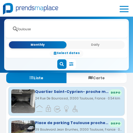
Monthly
Daily
Select dates
Liste
Carte
Quartier Saint-Cyprien- proche métro St Cyprien
DISPO
24 Rue De Bourrassol, 31300 Toulouse, France · 0.54 km
Place de parking Toulouse proche Patte d'Oie
DISPO
39 Boulevard Jean Brunhes, 31300 Toulouse, France · 0.64 km