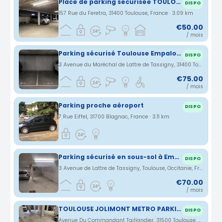
Place de parking sécurisée TOULOUSE
DISPO
157 Rue du Feretra, 31400 Toulouse, France · 3.09 km
€50.00
/ mois
Parking sécurisé Toulouse Empalot – proche métro
DISPO
3 Avenue du Maréchal de Lattre de Tassigny, 31400 Toulouse, France · 3.1 km
€75.00
/ mois
Parking proche aéroport
DISPO
7 Rue Eiffel, 31700 Blagnac, France · 3.11 km
Parking sécurisé en sous-sol à Empalot
DISPO
3 Avenue de Lattre de Tassigny, Toulouse, Occitanie, France · 3.28 km
€70.00
/ mois
TOULOUSE JOLIMONT METRO PARKING SECURISE
DISPO
Avenue Du Commandant Taillandier, 31500 Toulouse, France · 3.32 km