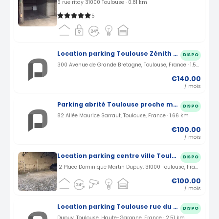
6 rue ritay 31000 Toulouse · 0.81 km
5
Location parking Toulouse Zénith Avenue de Grande Bretagne (31)
DISPO
300 Avenue de Grande Bretagne, Toulouse, France · 1.55 km
€140.00
/ mois
Parking abrité Toulouse proche métro Arènes Allée Maurice Sarraut (31)
DISPO
82 Allée Maurice Sarraut, Toulouse, France · 1.66 km
€100.00
/ mois
Location parking centre ville Toulouse place dupuy (31)
DISPO
12 Place Dominique Martin Dupuy, 31000 Toulouse, France · 2.51 km
€100.00
/ mois
Location parking Toulouse rue du Pont Montaudran (31)
DISPO
Dupuy, Toulouse, Haute-Garonne, France · 2.51 km