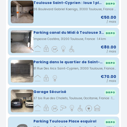
Toulouse Saint-Cyprien : loue 1 place de parking en sous-sol entre métro Arènes/patte Oie
DISPO
36 Boulevard Gabriel Koenigs, 31300 Toulouse, France · 1.36 km
€50.00
/ mois
Parking canal du Midi à Toulouse 31200
DISPO
Impasse Castéra, 31200 Toulouse, France · 1.4 km
€80.00
/ mois
Parking dans le quartier de Saint-Cyprien à 5 min du métro et du tramway
DISPO
81 Rue Des Arcs Saint-Cyprien, 31300 Toulouse, France · 1.5 km
€70.00
/ mois
Garage Sécurisé
DISPO
67 bis Rue des Chalets, Toulouse, Occitanie, France · 1.57 km
Parking Toulouse Place esquirol
DISPO