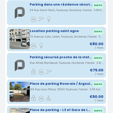
Parking dans une résidence sécurisée proche de la station "saint agne SNCF"
DISPO
59 Rue Saint-Roch, Toulouse, Occitanie, France · 3.84 km
Location parking saint agne
DISPO
70 Avenue Jules Julien, Toulouse, Occitanie, France · 3.87 km
€80.00
/ mois
Parking sécurisé proche de la station de métro Empalot.
DISPO
Rue Alfred Rambaud, Toulouse, Occitanie, France · 3.91 km
€75.00
/ mois
Place de parking Roseraie / Argoulets
DISPO
139 Rue Louis Plana, 31500 Toulouse, France · 3.96 km
€50.00
/ mois
Place de parking - L3 et Gare de Lardenne
DISPO