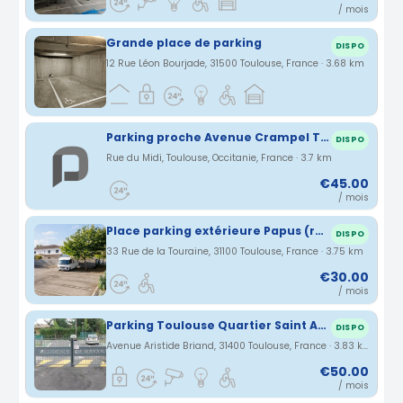
/ mois
Grande place de parking
DISPO
12 Rue Léon Bourjade, 31500 Toulouse, France · 3.68 km
Parking proche Avenue Crampel Toulouse
DISPO
Rue du Midi, Toulouse, Occitanie, France · 3.7 km
€45.00
/ mois
Place parking extérieure Papus (rue de la Touraine, 31100 Toulouse) Mirail, près de la rocade, Faourette et route de Seysses
DISPO
33 Rue de la Touraine, 31100 Toulouse, France · 3.75 km
€30.00
/ mois
Parking Toulouse Quartier Saint Agne
DISPO
Avenue Aristide Briand, 31400 Toulouse, France · 3.83 km
€50.00
/ mois