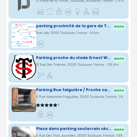
13 Place de la Trinité, Toulouse, Occitanie, France · 1.76 km
parking proximité de la gare de TOULOUSE
DISPO
Rue Job, 31000 Toulouse, France · 1.8 km
Parking proche du stade Ernest Wallon
DISPO
111 Rue Des Troènes, 31200 Toulouse, France · 1.85 km
Parking Rue falguière / Proche capitole / Marché
DISPO
8 Rue Alexandre Falguière, 31000 Toulouse, France · 1.86 km
5
Place dans parking souterrain sécurisé - Toulouse Wilson
DISPO
6 Rue Des Trois Journées, 31000 Toulouse, France · 1.99 km