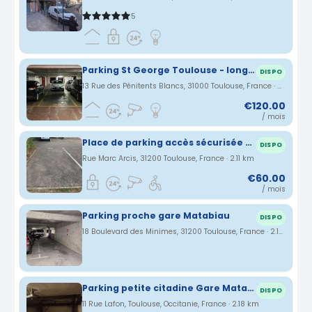
5
Parking St George Toulouse - longue durée
DISPO
13 Rue des Pénitents Blancs, 31000 Toulouse, France · 2.07 km
€120.00
/ mois
Place de parking accès sécurisée - Minimes
DISPO
Rue Marc Arcis, 31200 Toulouse, France · 2.11 km
€60.00
/ mois
Parking proche gare Matabiau
DISPO
18 Boulevard des Minimes, 31200 Toulouse, France · 2.14 km
Parking petite citadine Gare Matabiau
DISPO
11 Rue Lafon, Toulouse, Occitanie, France · 2.18 km