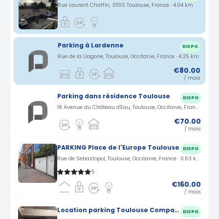
Rue Laurent Chaffin, 31100 Toulouse, France · 4.04 km
Parking à Lardenne
DISPO
Rue de la Llagone, Toulouse, Occitanie, France · 4.25 km
€80.00
/ mois
Parking dans résidence Toulouse
DISPO
18 Avenue du Château d'Eau, Toulouse, Occitanie, France · 0.52 km
€70.00
/ mois
PARKING Place de l'Europe Toulouse
DISPO
Rue de Sebastopol, Toulouse, Occitanie, France · 0.63 km
5
€160.00
/ mois
Location parking Toulouse Compans-Caffarelli rue Ritay (31)
DISPO