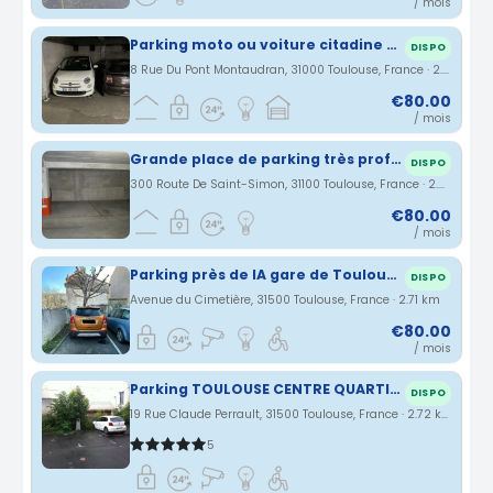
/ mois
Parking moto ou voiture citadine place Dupuy
DISPO
8 Rue Du Pont Montaudran, 31000 Toulouse, France · 2.6 km
€80.00
/ mois
Grande place de parking très profonde avec arret de bus, tramway et métro à coté
DISPO
300 Route De Saint-Simon, 31100 Toulouse, France · 2.65 km
€80.00
/ mois
Parking près de lA gare de Toulouse Matabiau
DISPO
Avenue du Cimetière, 31500 Toulouse, France · 2.71 km
€80.00
/ mois
Parking TOULOUSE CENTRE QUARTIER GARE MARENGO MEDIATHEQUE GARE
DISPO
19 Rue Claude Perrault, 31500 Toulouse, France · 2.72 km
5