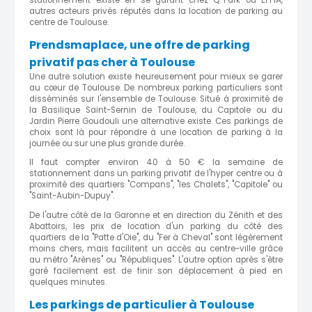
stationnement existe en se garant chez Q-Park ou EFFIA,
autres acteurs privés réputés dans la location de parking au
centre de Toulouse.
Prendsmaplace, une offre de parking
privatif pas cher à Toulouse
Une autre solution existe heureusement pour mieux se garer
au cœur de Toulouse. De nombreux parking particuliers sont
disséminés sur l'ensemble de Toulouse. Situé à proximité de
la Basilique Saint-Sernin de Toulouse, du Capitole ou du
Jardin Pierre Goudouli une alternative existe. Ces parkings de
choix sont là pour répondre à une location de parking à la
journée ou sur une plus grande durée.
Il faut compter environ 40 à 50 € la semaine de
stationnement dans un parking privatif de l'hyper centre ou à
proximité des quartiers "Compans", "les Chalets", "Capitole" ou
"Saint-Aubin-Dupuy".
De l'autre côté de la Garonne et en direction du Zénith et des
Abattoirs, les prix de location d'un parking du côté des
quartiers de la "Patte d'Oie", du "Fer à Cheval" sont légèrement
moins chers, mais facilitent un accès au centre-ville grâce
au métro "Arènes" ou "Républiques". L'autre option après s'être
garé facilement est de finir son déplacement à pied en
quelques minutes.
Les parkings de particulier à Toulouse