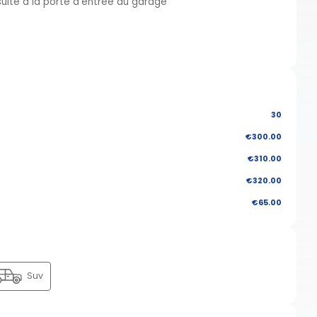
uite à la porté d'entrée du garage
30
€300.00
€310.00
€320.00
€65.00
Suv