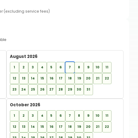
er (excluding service fees)
able
August 2026
1
2
3
4
5
6
7
8
9
10
11
12
13
14
15
16
17
18
19
20
21
22
23
24
25
26
27
28
29
30
31
October 2026
1
2
3
4
5
6
7
8
9
10
11
12
13
14
15
16
17
18
19
20
21
22
23
24
25
26
27
28
29
30
31