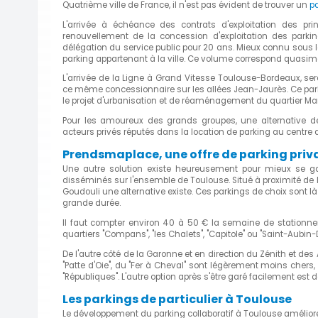
Quatrième ville de France, il n'est pas évident de trouver un
pa
L'arrivée à échéance des contrats d'exploitation des pri
renouvellement de la concession d'exploitation des parki
délégation du service public pour 20 ans. Mieux connu sous l
parking appartenant à la ville. Ce volume correspond quasim
L'arrivée de la Ligne à Grand Vitesse Toulouse-Bordeaux, se
ce même concessionnaire sur les allées Jean-Jaurès. Ce parkin
le projet d'urbanisation et de réaménagement du quartier Ma
Pour les amoureux des grands groupes, une alternative de
acteurs privés réputés dans la location de parking au centre 
Prendsmaplace, une offre de parking priva
Une autre solution existe heureusement pour mieux se ga
disséminés sur l'ensemble de Toulouse. Situé à proximité de l
Goudouli une alternative existe. Ces parkings de choix sont l
grande durée.
Il faut compter environ 40 à 50 € la semaine de stationnem
quartiers "Compans", "les Chalets", "Capitole" ou "Saint-Aubin-
De l'autre côté de la Garonne et en direction du Zénith et des 
"Patte d'Oie", du "Fer à Cheval" sont légèrement moins chers,
"Républiques". L'autre option après s'être garé facilement es
Les parkings de particulier à Toulouse
Le développement du parking collaboratif à Toulouse améliore 