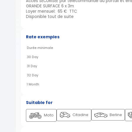
Accès SÉCURISÉE par télécommande au portail et ens
GRANDE SURFACE 6 x 3m
Loyer mensuel: 65 € TTC
Disponible tout de suite
Rate exemples
Durée minimale
30 Day
31 Day
32 Day
1 Month
Suitable for
Citadine
Berline
Moto