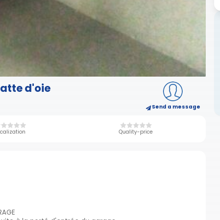
atte d'oie
Send a message
calization
Quality-price
ARAGE