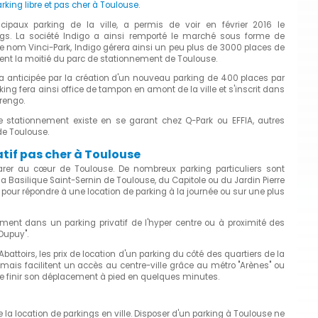
rking libre et pas cher à Toulouse
.
ncipaux parking de la ville, a permis de voir en février 2016 le
ngs. La société Indigo a ainsi remporté le marché sous forme de
e nom Vinci-Park, Indigo gérera ainsi un peu plus de 3000 places de
ent la moitié du parc de stationnement de Toulouse.
ra anticipée par la création d'un nouveau parking de 400 places par
g fera ainsi office de tampon en amont de la ville et s'inscrit dans
rengo.
 stationnement existe en se garant chez Q-Park ou EFFIA, autres
de Toulouse.
tif pas cher à Toulouse
rer au cœur de Toulouse. De nombreux parking particuliers sont
a Basilique Saint-Sernin de Toulouse, du Capitole ou du Jardin Pierre
à pour répondre à une location de parking à la journée ou sur une plus
ent dans un parking privatif de l'hyper centre ou à proximité des
Dupuy".
Abattoirs, les prix de location d'un parking du côté des quartiers de la
 mais facilitent un accès au centre-ville grâce au métro "Arènes" ou
t de finir son déplacement à pied en quelques minutes.
la location de parkings en ville. Disposer d'un parking à Toulouse ne