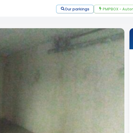
Our parkings
PMPBOX - Autom