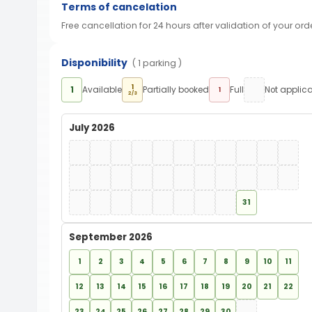
Terms of cancelation
Free cancellation for 24 hours after validation of your ord
Disponibility
( 1 parking )
1
1
Available
Partially booked
Full
Not applic
1
2/3
July 2026
31
September 2026
1
2
3
4
5
6
7
8
9
10
11
12
13
14
15
16
17
18
19
20
21
22
23
24
25
26
27
28
29
30