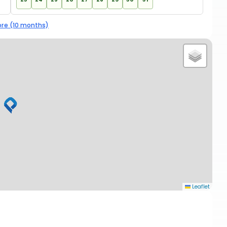
re (10 months)
Leaflet