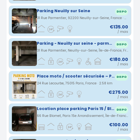
Parking Neuilly sur Seine
DISPO
31 Rue Parmentier, 92200 Neuilly-sur-Seine, France · 2.56 km
€135.00
/ mois
Parking - Neuilly sur seine - parmentier
DISPO
31 Rue Parmentier, Neuilly-sur-Seine, Île-de-France, France · 2.57 km
€180.00
/ mois
Place moto / scooter sécurisée – Paris 15e – Rue Lecourbe
DISPO
24 Rue Lecourbe, 75015 Paris, France · 2.58 km
€275.00
/ mois
Location place parking Paris 15 / Blomet-Cambronne
DISPO
66 Rue Blomet, Paris 15e Arrondissement, Île-de-France, France · 2.59 km
€100.00
/ mois