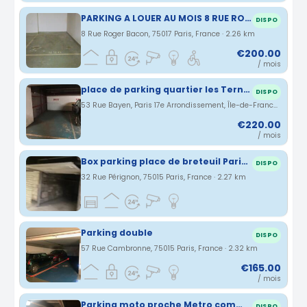
PARKING A LOUER AU MOIS 8 RUE ROGER BACON 75017 PARIS
DISPO
8 Rue Roger Bacon, 75017 Paris, France · 2.26 km
€200.00
/ mois
place de parking quartier les Ternes - Maillot
DISPO
53 Rue Bayen, Paris 17e Arrondissement, Île-de-France, France · 2.27 km
€220.00
/ mois
Box parking place de breteuil Paris 7e
DISPO
32 Rue Pérignon, 75015 Paris, France · 2.27 km
Parking double
DISPO
57 Rue Cambronne, 75015 Paris, France · 2.32 km
€165.00
/ mois
Parking moto proche Metro commerce
DISPO