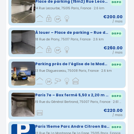
Place de parking (15m2) Rue Lecourbe (Paris 15)
DISPO
14 Rue Lecourbe, 75015 Paris, France · 2.6 km
€200.00
/ mois
À louer – Place de parking – Rue de Prony - Parc Monceau
DISPO
18 Rue de Prony, 75017 Paris, France · 2.6 km
€260.00
/ mois
Parking près de l’église de la Madeleine 75008
DISPO
13 Rue D'aguesseau, 75008 Paris, France · 2.6 km
Paris 7e – Box fermé 5,50 x 2,20 m – Résidence de standing (Necker)
DISPO
19 Rue du Général Bertrand, 75007 Paris, France · 2.61 km
€220.00
/ mois
Paris 15eme Parc Andre Citroen Balard Javel Parc des Princes
DISPO
13 Rue De La Montagne De La Fage, 75015 Paris, France · 2.62 km