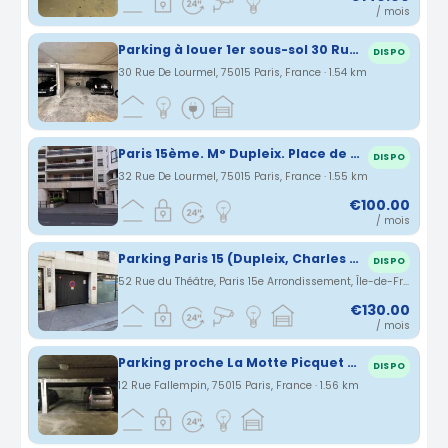
/ mois
Parking à louer 1er sous-sol 30 Rue de Lourmel
DISPO
30 Rue De Lourmel, 75015 Paris, France · 1.54 km
Paris 15ème. M° Dupleix. Place de parking.
DISPO
32 Rue De Lourmel, 75015 Paris, France · 1.55 km
€100.00
/ mois
Parking Paris 15 (Dupleix, Charles Michel)
DISPO
52 Rue du Théâtre, Paris 15e Arrondissement, Île-de-France, France · 1.56 km
€130.00
/ mois
Parking proche La Motte Picquet Grenelle
DISPO
12 Rue Fallempin, 75015 Paris, France · 1.56 km