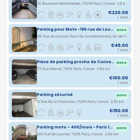
35 Boulevard Malesherbes, 75008 Paris, France · 2.8 km
€220.00
/ mois
Parking pour Moto -196 rue de Lourmel - Paris 15ème - 45€/mois
DISPO
196 Rue de Lourmel, Paris 15e Arrondissement, Île-de-France, France · 2.82 km
€45.00
/ mois
Place de parking proche de Convention (75015, Paris)
DISPO
170 Rue Blomet, 75015 Paris, France · 2.83 km
€100.00
/ mois
Parking sécurisé
DISPO
10 Rue De La Procession, 75015 Paris, France · 2.85 km
€150.00
/ mois
Parking moto – 40€/mois - Paris 15ème - Métro Balard/Lourmel
DISPO
200 Rue De Lourmel, 75015 Paris, France · 2.86 km