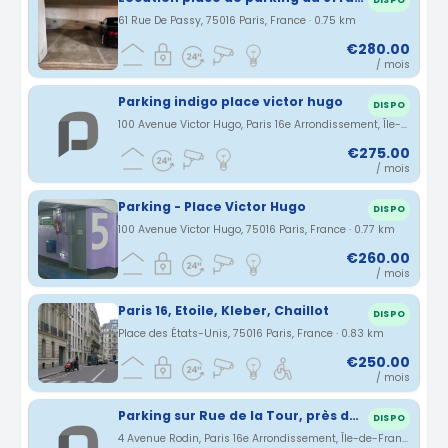
DISPO
61 Rue De Passy, 75016 Paris, France · 0.75 km
€280.00
/ mois
Parking indigo place victor hugo
DISPO
100 Avenue Victor Hugo, Paris 16e Arrondissement, Île-de-France, France · 0.76 km
€275.00
/ mois
Parking - Place Victor Hugo
DISPO
100 Avenue Victor Hugo, 75016 Paris, France · 0.77 km
€260.00
/ mois
Paris 16, Etoile, Kleber, Chaillot
DISPO
Place des États-Unis, 75016 Paris, France · 0.83 km
€250.00
/ mois
Parking sur Rue de la Tour, près de l'avenue Georges Mendel.
DISPO
4 Avenue Rodin, Paris 16e Arrondissement, Île-de-France, France · 0.84 km