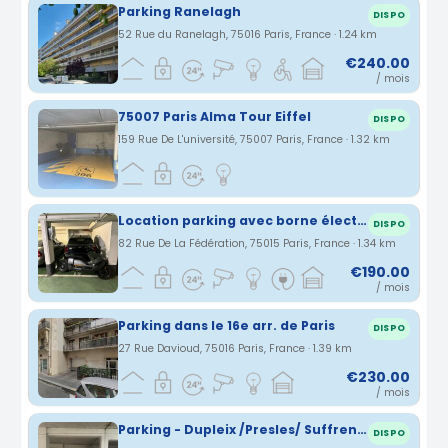
Parking Ranelagh
DISPO
52 Rue du Ranelagh, 75016 Paris, France · 1.24 km
€240.00
/ mois
75007 Paris Alma Tour Eiffel
DISPO
159 Rue De L'université, 75007 Paris, France · 1.32 km
Location parking avec borne électrique
DISPO
82 Rue De La Fédération, 75015 Paris, France · 1.34 km
€190.00
/ mois
Parking dans le 16e arr. de Paris
DISPO
27 Rue Davioud, 75016 Paris, France · 1.39 km
€230.00
/ mois
Parking - Dupleix /Presles/ Suffren - Accès facile niveau -1
DISPO