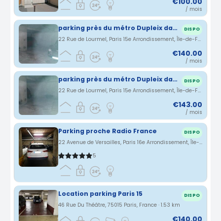
€100.00
/ mois
parking près du métro Dupleix dans le 15ème
DISPO
22 Rue de Lourmel, Paris 15e Arrondissement, Île-de-France, France · 1.48 km
€140.00
/ mois
parking près du métro Dupleix dans le 15ème
DISPO
22 Rue de Lourmel, Paris 15e Arrondissement, Île-de-France, France · 1.48 km
€143.00
/ mois
Parking proche Radio France
DISPO
22 Avenue de Versailles, Paris 16e Arrondissement, Île-de-France, France · 1.5 km
5
Location parking Paris 15
DISPO
46 Rue Du Théâtre, 75015 Paris, France · 1.53 km
€140.00