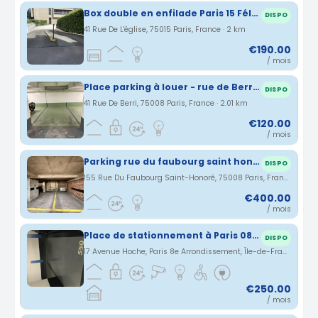
Box double en enfilade Paris 15 Félix Faure
DISPO
41 Rue De L'église, 75015 Paris, France · 2 km
€190.00
/ mois
Place parking à louer - rue de Berri - PARIS 8
DISPO
41 Rue De Berri, 75008 Paris, France · 2.01 km
€120.00
/ mois
Parking rue du faubourg saint honoré
DISPO
155 Rue Du Faubourg Saint-Honoré, 75008 Paris, France · 2.01 km
€400.00
/ mois
Place de stationnement à Paris 08 dans parking privé sécurisé
DISPO
17 Avenue Hoche, Paris 8e Arrondissement, Île-de-France, France · 2.03 km
€250.00
/ mois