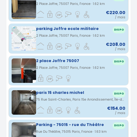
2 Place Joffre, 75007 Paris, France · 1.62 km
€220.00
/ mois
parking Joffre ecole militaire
DISPO
2 Place Joffre, 75007 Paris, France · 1.62 km
€208.00
/ mois
2 place Joffre 75007
DISPO
2 Place Joffre, 75007 Paris, France · 1.62 km
paris 15 charles michel
DISPO
75 Rue Saint-Charles, Paris 15e Arrondissement, Île-de-France, France · 1.62 km
€154.00
/ mois
Parking - 75015 - rue du Théâtre
DISPO
Rue Du Théâtre, 75015 Paris, France · 1.63 km