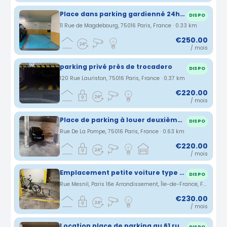
Place dans parking gardienné 24h/24 tous véhicules
DISPO
11 Rue de Magdebourg, 75016 Paris, France · 0.33 km
€250.00
/ mois
parking privé près de trocadero
DISPO
120 Rue Lauriston, 75016 Paris, France · 0.37 km
€220.00
/ mois
Place de parking à louer deuxième sous-sol pour voiture citadine
DISPO
Rue De La Pompe, 75016 Paris, France · 0.63 km
€220.00
/ mois
Emplacement petite voiture type smart
DISPO
Rue Mesnil, Paris 16e Arrondissement, Île-de-France, France · 0.66 km
€230.00
/ mois
Location place de parking au 61 rue de Passy -75016 Paris