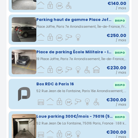
€140.00
/ mois
Parking haut de gamme Place Joffre
DISPO
Place Joffre, Paris 7e Arrondissement, Île-de-France, France · 1.65 km
€250.00
/ mois
Place de parking École Militaire - INDIGO PARIS JOFFRE SUFFREN
DISPO
19 Place Joffre, Paris 7e Arrondissement, Île-de-France, Frankreich · 1.66 km
€230.00
/ mois
Box RDC à Paris 16
DISPO
52 Rue Jean de la Fontaine, Paris 16e Arrondissement, Île-de-France, France · 1.68 km
€300.00
/ mois
Loue parking 300€/mois - 75016 (52 Rue Jean de La Fontaine)
DISPO
52 Rue Jean De La Fontaine, 75016 Paris, France · 1.68 km
€300.00
/ mois