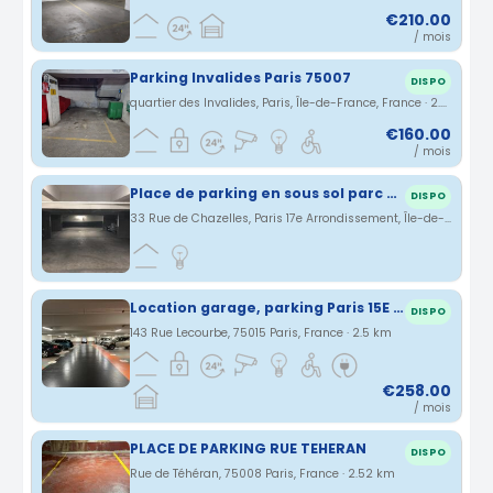
€210.00
/ mois
Parking Invalides Paris 75007
DISPO
quartier des Invalides, Paris, Île-de-France, France · 2.44 km
€160.00
/ mois
Place de parking en sous sol parc Monceau
DISPO
33 Rue de Chazelles, Paris 17e Arrondissement, Île-de-France, France · 2.46 km
Location garage, parking Paris 15E (75015) - bornes de recharges électriques disponibles
DISPO
143 Rue Lecourbe, 75015 Paris, France · 2.5 km
€258.00
/ mois
PLACE DE PARKING RUE TEHERAN
DISPO
Rue de Téhéran, 75008 Paris, France · 2.52 km