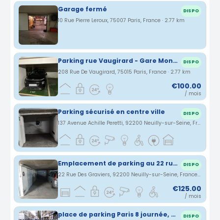
Garage fermé
DISPO
10 Rue Pierre Leroux, 75007 Paris, France · 2.77 km
Parking rue Vaugirard - Gare Montparnasse
DISPO
208 Rue De Vaugirard, 75015 Paris, France · 2.77 km
€100.00
/ mois
Parking sécurisé en centre ville
DISPO
137 Avenue Achille Peretti, 92200 Neuilly-sur-Seine, France · 2.78 km
Emplacement de parking au 22 rue des graviers 92200 Neuilly sur Seine
DISPO
22 Rue Des Graviers, 92200 Neuilly-sur-Seine, France · 2.78 km
€125.00
/ mois
place de parking Paris 8 journée, weekend ou semaine
DISPO