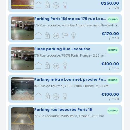
€250.00
/ mois
Parking Paris 15ème au 175 rue Lecourbe / 126 rue Blomet
DISPO
175 Rue Lecourbe, Paris 15e Arrondissement, Île-de-France, France · 2.53 km
€170.00
/ mois
Place parking Rue Lecourbe
DISPO
175 Rue Lecourbe, 75015 Paris, France · 2.53 km
€100.00
/ mois
Parking métro Lourmel, proche Porte de Versailles Paris Expo
DISPO
157 Rue de Lourmel, 75015 Paris, France · 2.53 km
€100.00
/ mois
Parking rue lecourbe Paris 15
DISPO
77 Rue Lecourbe, 75015 Paris, France · 2.53 km