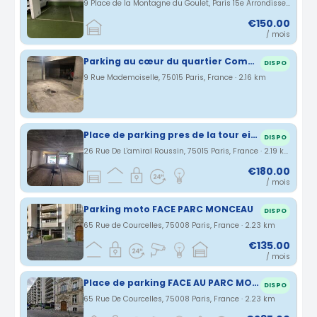
9 Place de la Montagne du Goulet, Paris 15e Arrondissement, Île-de-France, France · 2.11 km
€150.00
/ mois
Parking au cœur du quartier Commerce, Paris 15eme
DISPO
9 Rue Mademoiselle, 75015 Paris, France · 2.16 km
Place de parking pres de la tour eiffel
DISPO
26 Rue De L'amiral Roussin, 75015 Paris, France · 2.19 km
€180.00
/ mois
Parking moto FACE PARC MONCEAU
DISPO
65 Rue de Courcelles, 75008 Paris, France · 2.23 km
€135.00
/ mois
Place de parking FACE AU PARC MONCEAU
DISPO
65 Rue De Courcelles, 75008 Paris, France · 2.23 km