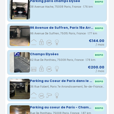
Parking paris champs Élysée
DISPO
38 Avenue Hoche, 75008 Paris, France · 1.76 km
96 Avenue de Suffren, Paris 15e Arrondissement, Île-de-France, France Direct propriétaire: Place de parking. Parking lumineux et sécurisé. 2ème Sous sol.
DISPO
96 Avenue De Suffren, 75015 Paris, France · 1.77 km
€144.00
/ mois
Champs Elysées
DISPO
62 Rue De Ponthieu, 75008 Paris, France · 1.78 km
€200.00
/ mois
Parking au Coeur de Paris dans le 7eme arrondissement
DISPO
36 Rue Fabert, Paris 7e Arrondissement, Île-de-France, France · 1.85 km
Parking au coeur de Paris - Champs Elysées
DISPO
Rue De Ponthieu, 75008 Paris, France · 1.87 km