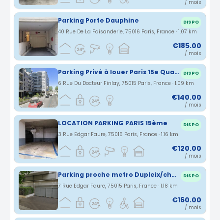
/ mois
Parking Porte Dauphine
DISPO
40 Rue De La Faisanderie, 75016 Paris, France · 1.07 km
€185.00
/ mois
Parking Privé à louer Paris 15e Quartier Bir Hakeim
DISPO
6 Rue Du Docteur Finlay, 75015 Paris, France · 1.09 km
€140.00
/ mois
LOCATION PARKING PARIS 15ème
DISPO
3 Rue Edgar Faure, 75015 Paris, France · 1.16 km
€120.00
/ mois
Parking proche metro Dupleix/champs de mars - Facile d'accès, propre éclairé, sous-sol
DISPO
7 Rue Edgar Faure, 75015 Paris, France · 1.18 km
€160.00
/ mois