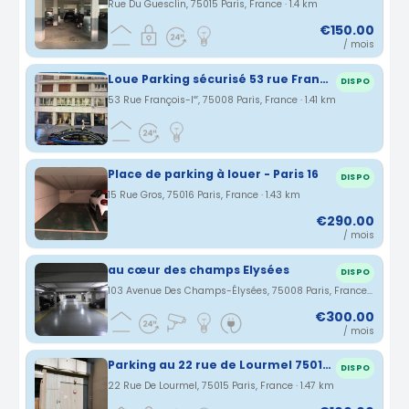
Rue Du Guesclin, 75015 Paris, France · 1.4 km
€150.00
/ mois
Loue Parking sécurisé 53 rue François 1er, 75008 Paris
DISPO
53 Rue François-Iᵉʳ, 75008 Paris, France · 1.41 km
Place de parking à louer - Paris 16
DISPO
15 Rue Gros, 75016 Paris, France · 1.43 km
€290.00
/ mois
au cœur des champs Elysées
DISPO
103 Avenue Des Champs-Élysées, 75008 Paris, France · 1.46 km
€300.00
/ mois
Parking au 22 rue de Lourmel 75015 Paris
DISPO
22 Rue De Lourmel, 75015 Paris, France · 1.47 km