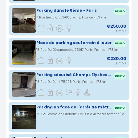
Parking dans le 8ème - Paris
DISPO
7 Rue Beaujon, 75008 Paris, France · 1.71 km
€250.00
/ mois
Place de parking souterrain à louer
DISPO
15 Rue Du Débarcadère, 75017 Paris, France · 1.73 km
€230.00
/ mois
Parking sécurisé Champs Elysées - 13 rue de Berri - Paris 8 - 75008
DISPO
13 Rue De Berri, 75008 Paris, France · 1.73 km
Parking en face de l'arrêt de métro La Motte Piquet Grenelle.
DISPO
119 Boulevard de Grenelle, Paris 15e Arrondissement, Île-de-France, France · 1.75 km