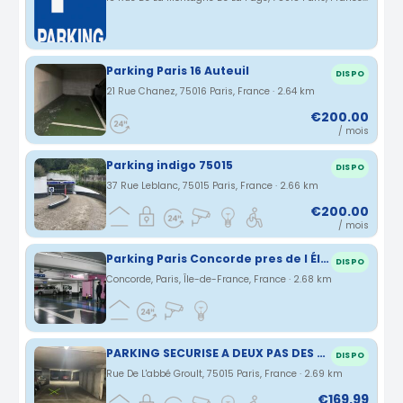
Parking Paris 16 Auteuil
DISPO
21 Rue Chanez, 75016 Paris, France · 2.64 km
€200.00
/ mois
Parking indigo 75015
DISPO
37 Rue Leblanc, 75015 Paris, France · 2.66 km
€200.00
/ mois
Parking Paris Concorde pres de l Élysée
DISPO
Concorde, Paris, Île-de-France, France · 2.68 km
PARKING SECURISE A DEUX PAS DES LIGNES DE METRO 8, 10, 12 ET 6.
DISPO
Rue De L'abbé Groult, 75015 Paris, France · 2.69 km
€169.99