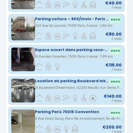
€40.00
/ mois
Parking voiture – 80€/mois - Paris 15ème - Métro Balard/Lourmel
DISPO
200 Rue De Lourmel, 75015 Paris, France · 2.86 km
€80.00
/ mois
Espace ouvert dans parking sous-terrain Paris 15e
DISPO
15 Rue des Favorites, 75015 Paris, France · 2.89 km
€115.00
/ mois
Location de parking Boulevard Inkermann Neuilly sur Seine
DISPO
31 Boulevard D'inkermann, 92200 Neuilly-sur-Seine, France · 2.89 km
€140.00
/ mois
Parking Paris 75015 Convention
DISPO
9 Rue Victor Duruy, Paris 15e Arrondissement, Île-de-France, France · 2.91 km
€200.00
/ mois