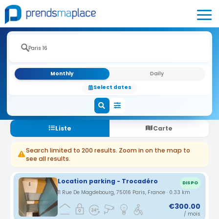
Monthly
Daily
Select dates
Liste
Carte
Search limited to 200 results. Zoom in on the map to
see all results.
Location parking - Trocadéro
DISPO
11 Rue De Magdebourg, 75016 Paris, France · 0.33 km
€300.00
/ mois