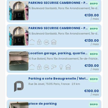
PARKING SECURISE CAMBRONNE - PARIS 15 - 75015
DISPO
15 Boulevard Garibaldi, Paris 15e Arrondissement, Île-de-France, France · 2.09 km
€130.00
/ mois
PARKING SECURISE CAMBRONNE - PARIS 15 - 75015
DISPO
15 Boulevard Garibaldi, Paris 15e Arrondissement, Île-de-France, France · 2.09 km
€130.00
/ mois
Location garage, parking, quartier Javel / Beaugrenelle
DISPO
16 Rue Balard, Paris 15e Arrondissement, Île-de-France, France · 2.09 km
€130.00
/ mois
Parking a cote Beaugrenelle / Metro Charles Michels 75015
DISPO
Rue De Javel, 75015 Paris, France · 2.11 km
€100.00
/ mois
place de parking
DISPO