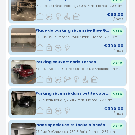
13 Rue des Frères Morane, 75015 Paris, France · 2.33 km
€60.00
/ mois
Place de parking sécurisée Rive Gauche 7ème arrondissement
DISPO
50 Rue De Bourgogne, 75007 Paris, France · 2.35 km
€300.00
/ mois
Parking couvert Paris Ternes
DISPO
89 Boulevard de Courcelles, Paris 17e Arrondissement, Île-de-France, France · 2.36 km
Parking sécurisé dans petite copropriété - Proche Métro et Gare Paris
DISPO
6 Rue Jean Daudin, 75015 Paris, France · 2.38 km
€300.00
/ mois
Place spacieuse et facile d'accès parking Parc Monceau
DISPO
25 Rue De Chazelles, 75017 Paris, France · 2.39 km