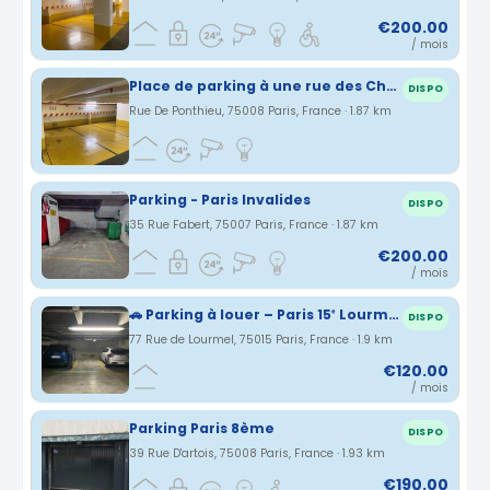
€200.00
/ mois
Place de parking à une rue des Champs Élysée
DISPO
Rue De Ponthieu, 75008 Paris, France · 1.87 km
Parking - Paris Invalides
DISPO
35 Rue Fabert, 75007 Paris, France · 1.87 km
€200.00
/ mois
🚗 Parking à louer – Paris 15ᵉ Lourmel ! Citadine
DISPO
77 Rue de Lourmel, 75015 Paris, France · 1.9 km
€120.00
/ mois
Parking Paris 8ème
DISPO
39 Rue D'artois, 75008 Paris, France · 1.93 km
€190.00