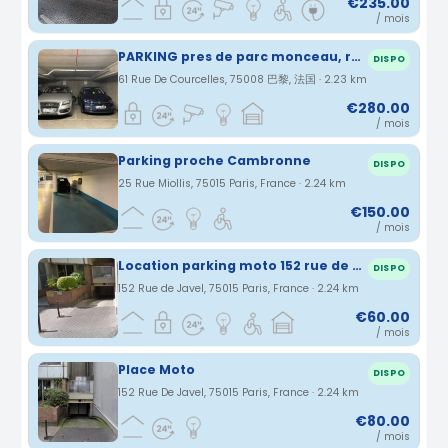
€235.00
/ mois
PARKING pres de parc monceau, rue courcelles
DISPO
61 Rue De Courcelles, 75008 巴黎, 法国 · 2.23 km
€280.00
/ mois
Parking proche Cambronne
DISPO
25 Rue Miollis, 75015 Paris, France · 2.24 km
€150.00
/ mois
Location parking moto 152 rue de Javel - 75015 Paris
DISPO
152 Rue de Javel, 75015 Paris, France · 2.24 km
€60.00
/ mois
Place Moto
DISPO
152 Rue De Javel, 75015 Paris, France · 2.24 km
€80.00
/ mois