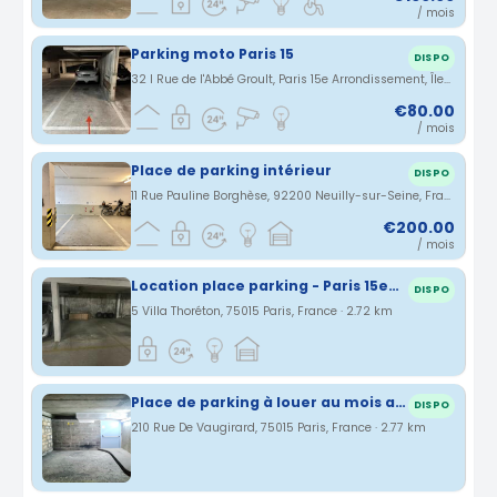
/ mois
Parking moto Paris 15
DISPO
32 l Rue de l'Abbé Groult, Paris 15e Arrondissement, Île-de-France, France · 2.69 km
€80.00
/ mois
Place de parking intérieur
DISPO
11 Rue Pauline Borghèse, 92200 Neuilly-sur-Seine, France · 2.7 km
€200.00
/ mois
Location place parking - Paris 15eme
DISPO
5 Villa Thoréton, 75015 Paris, France · 2.72 km
Place de parking à louer au mois au 210 rue de Vaugirard, 75015 Paris
DISPO
210 Rue De Vaugirard, 75015 Paris, France · 2.77 km